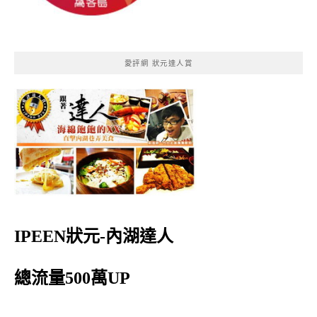
愛評網 狀元達人賞
IPEEN狀元-內湖達人
總流量500萬UP