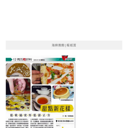
海綿飽飽|報紙賞