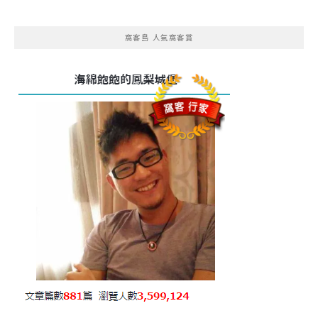
窩客島 人氣窩客賞