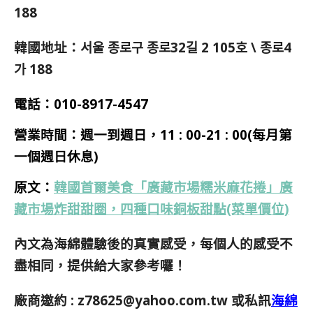
188
韓國地址：서울 종로구 종로32길 2 105호 \ 종로4
가 188
電話：010-8917-4547
營業時間：週一到週日，11 : 00-21 : 00(每月第
一個週日休息)
原文：
韓國首爾美食「廣藏市場糯米麻花捲」廣
藏市場炸甜甜圈，四種口味銅板甜點(菜單價位)
內文為海綿體驗後的真實感受，每個人的感受不
盡相同，提供給大家參考囉！
廠商邀約 :
z78625@yahoo.com.tw
或私訊
海綿