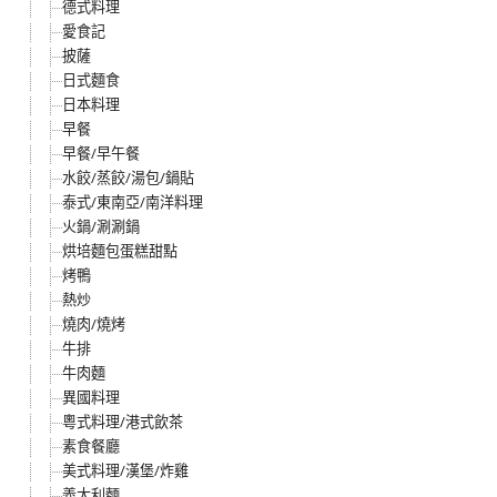
德式料理
愛食記
披薩
日式麵食
日本料理
早餐
早餐/早午餐
水餃/蒸餃/湯包/鍋貼
泰式/東南亞/南洋料理
火鍋/涮涮鍋
烘培麵包蛋糕甜點
烤鴨
熱炒
燒肉/燒烤
牛排
牛肉麵
異國料理
粵式料理/港式飲茶
素食餐廳
美式料理/漢堡/炸雞
義大利麵