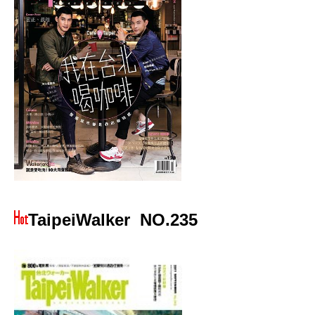
TaipeiWalker
NO.235