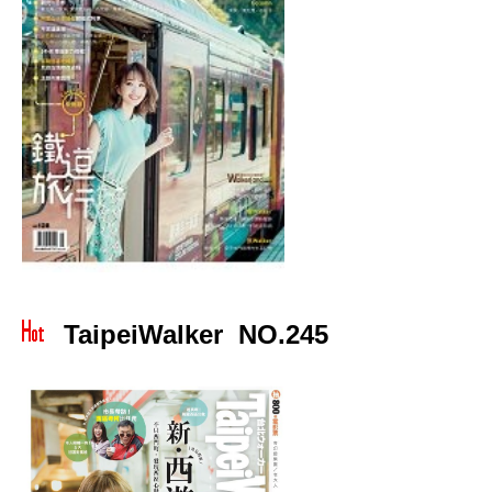
TaipeiWalker NO.245