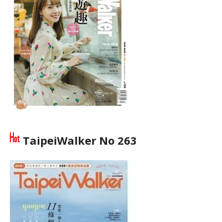
TaipeiWalker No 263