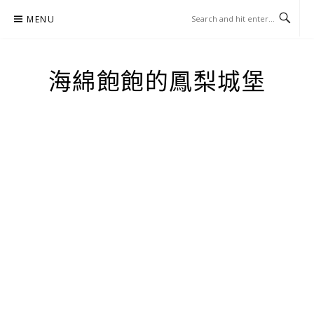
Skip
MENU
to
content
海綿飽飽的鳳梨城堡