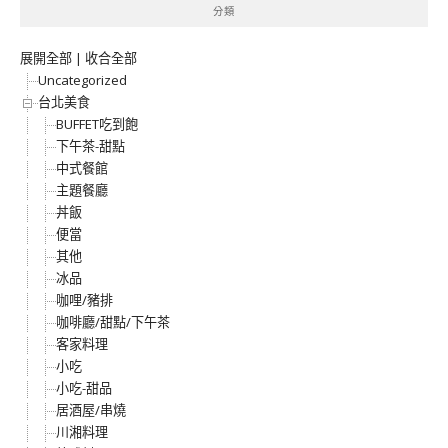
分類
展開全部
|
收合全部
Uncategorized
台北美食
BUFFET吃到飽
下午茶-甜點
中式餐館
主題餐廳
丼飯
便當
其他
冰品
咖哩/豬排
咖啡廳/甜點/下午茶
客家料理
小吃
小吃-甜品
居酒屋/串燒
川湘料理