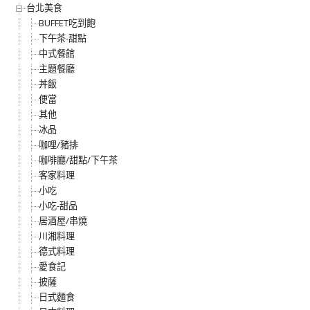
台北美食
BUFFET吃到飽
下午茶-甜點
中式餐館
主題餐廳
丼飯
便當
其他
冰品
咖哩/豬排
咖啡廳/甜點/下午茶
客家料理
小吃
小吃-甜品
居酒屋/串燒
川湘料理
德式料理
愛食記
披薩
日式麵食