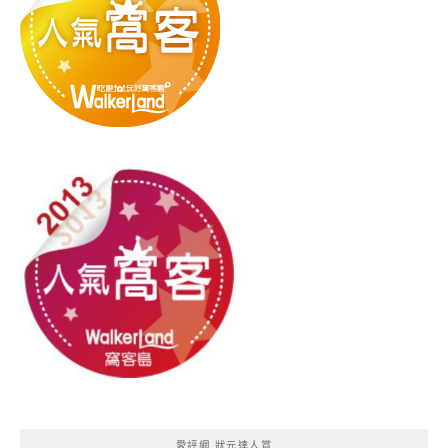
愛評網 狀元達人賞