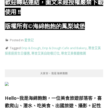
歡迎轉貼連結，圖文未經授權嚴禁下載
使用
!!
版權所有
©海綿飽飽的鳳梨城堡
Posted in
愛食記
Tagged
Drip & Dough
,
Drip & Dough Cafe and Bakery
,
寒舍艾美
探索廚房生日優惠
,
寒舍艾美自助餐訂位
,
寒舍艾美餐廳推薦
大家好，我是海綿飽飽
Hello~我是海綿飽飽，一位美食旅遊部落客，
喜
歡爬山、潛水、吃美食、出國旅遊、攝影。
記性