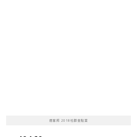
痞客邦 2018社群金點賞