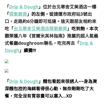
「
Drip & Dough
」
位於台北寒舍艾美酒店一樓
「
探索廚房
」的左側，從
捷運市政府站3號出
口，走路約6分鐘即可抵達。這天跟朋友相約來
吃
「
台北寒舍艾美酒店探索廚房
」吃到飽，本次
跟
榮獲八年《首爾米其林指南》推薦的超人氣義
式餐廳doughroom聯名，吃完再去
「
Drip &
Dough
」
續攤!!!
「
Drip & Dough
」麵包看起來很誘人~~身為資
深麵包控的海綿看得很心動，無奈剛剛吃了大
餐，完全沒有胃容量可以塞入…XD