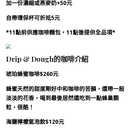
加一份濃縮或燕麥奶+50元
自帶環保杯可折抵5元
*11點前供應珈啡麵包，11點後提供全品項*
Drip & Dough的咖啡介紹
琥珀蜂蜜咖啡$260元
蜂蜜天然的甜度剛好中和咖啡的苦韻，還帶一股
淡淡的花香，喝到最後
居然還吃到一點蜂巢顆
粒，很酷！
海鹽檸檬氣泡飲$120元