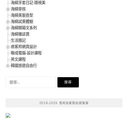
海綿牙套日記-隱視美
海綿穿搭
海綿美髮造型
海綿試乘體驗
海綿開箱文系列
海綿雜誌賞
生活隨記
痞客邦網頁設計
聯成電腦-設計課程
英文課程
韓國旅遊自由行
搜
尋
關
鍵
2024-2026 食尚玩家駐站部落客
字: