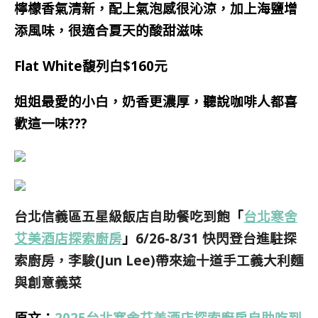
檸檬香氣清新，配上氣泡感很沁涼，加上海鹽增
添風味，很適合夏天的酸甜滋味
Flat White馥列白$160元
姐姐最愛的小白，奶香更濃厚，聽說咖啡人都喜
歡這一味???
台北信義區五星級飯店自助餐吃到飽
「
台北寒舍
艾美酒店探索廚房
」
6/26-8/31 快閃登台進駐探
索廚房，李駿(Jun Lee)帶來逾十道手工義大利麵
與創意義菜
原文：
2025台北寒舍艾美酒店探索廚房自助吃到