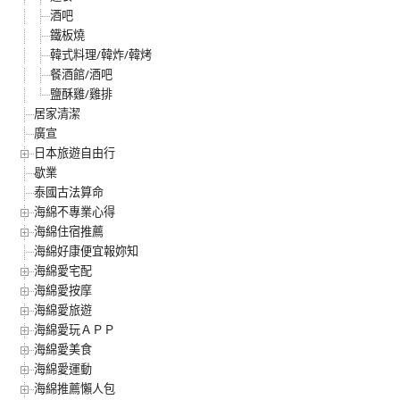
酒吧
鐵板燒
韓式料理/韓炸/韓烤
餐酒館/酒吧
鹽酥雞/雞排
居家清潔
廣宣
日本旅遊自由行
歇業
泰國古法算命
海綿不專業心得
海綿住宿推薦
海綿好康便宜報妳知
海綿愛宅配
海綿愛按摩
海綿愛旅遊
海綿愛玩ＡＰＰ
海綿愛美食
海綿愛運動
海綿推薦懶人包