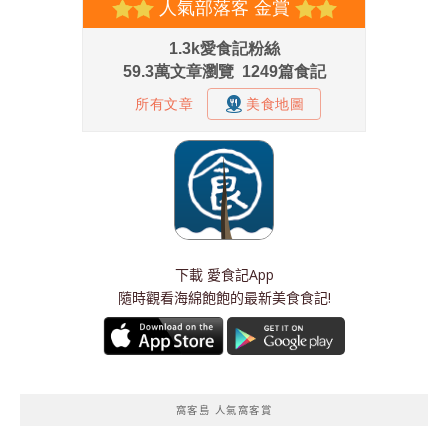
下載
愛食記App
隨時觀看海綿飽飽的最新美食食記!
窩客島 人氣窩客賞