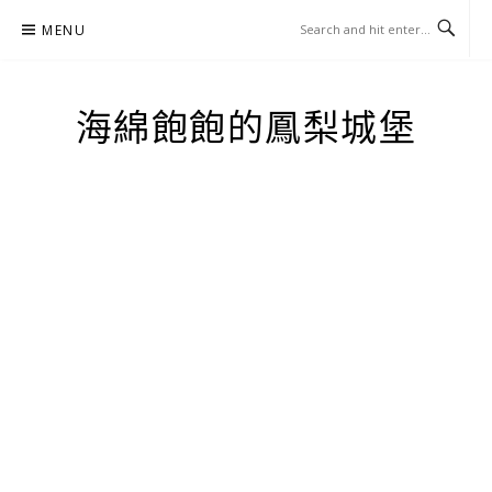
Skip
MENU
to
content
海綿飽飽的鳳梨城堡