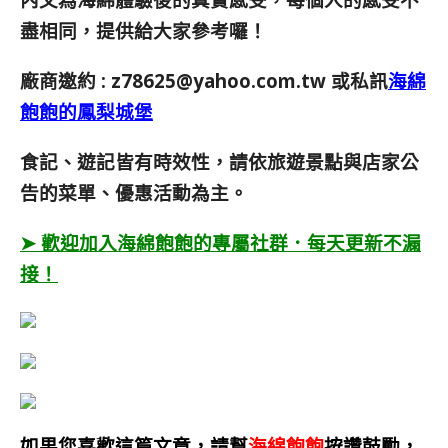
盡相同，提供給大家參考囉！
廠商邀約 :
z78625@yahoo.com.tw
或私訊
海綿
飽飽的鳳梨城堡
食記、遊記皆有時效性，請依旅遊景點與店家公
告的菜單、優惠活動為主。
➤ 歡迎加入海綿飽飽的專屬社群．每天更新不漏
接！
如果您喜歡這篇文章，請幫
海綿飽飽
按讚鼓勵，