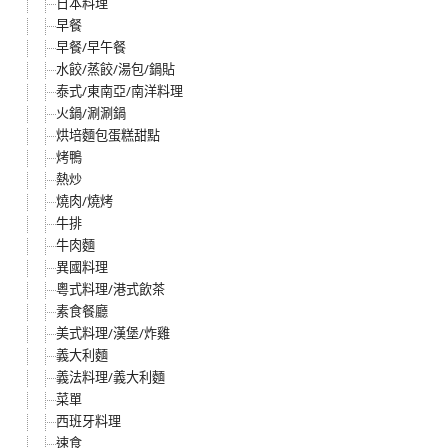
日本料理
早餐
早餐/早午餐
水餃/蒸餃/湯包/鍋貼
泰式/東南亞/南洋料理
火鍋/涮涮鍋
烘培麵包蛋糕甜點
烤鴨
熱炒
燒肉/燒烤
牛排
牛肉麵
異國料理
粵式料理/港式飲茶
素食餐廳
美式料理/漢堡/炸雞
義大利麵
義法料理/義大利麵
菜單
西班牙料理
速食