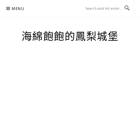
Skip
MENU
to
content
海綿飽飽的鳳梨城堡