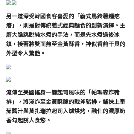
另一道深受韓國食客喜愛的「義式馬鈴薯麵疙
瘩」，則是對傳統義式經典麵食的創新演繹。主
廚大膽跳脫純水煮的手法，而是先水煮過後冰
鎮，接著將雙面煎至金黃酥香，神似香煎干貝的
外型令人驚艷。
流傳至美國搖身一變起司風味的「帕瑪森炸豬
排」，將淺炸至金黃酥脆的戰斧豬排，鋪抹上番
茄醬汁與莫扎瑞拉起司入爐烘烤，融化的濃厚奶
香勾起誘人食慾。