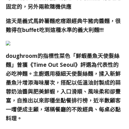
固定的，另外兩款隨機供應
這天是義式馬鈴薯麵疙瘩跟經典牛豬肉醬麵，很
難得在buffet吃到這種水準的義大利麵!!!
doughroom的指標性菜色「鮮蝦墨魚天使髮絲
麵」曾獲《Time Out Seoul》評選為代表性的
必吃神麵。主廚選用極細天使髮絲麵，揉入新鮮
墨魚汁增添海味層次，搭配以低溫油封製成的蒜
蓉奶油醬與肥美鮮蝦，入口滑順、風味柔和卻豐
富，自推出以來即穩坐點餐排行榜，近半數顧客
一嚐便成主顧，堪稱餐廳的不敗經典、每桌必點
料理。