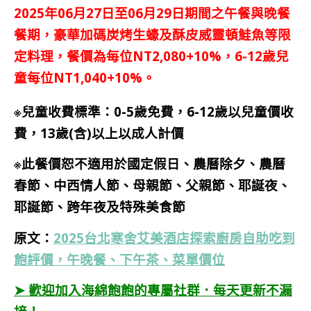
2025年06月27日至06月29日期間之午餐與晚餐
餐期，豪華加碼炭烤生蠔及酥皮威靈頓鮭魚等限
定料理，餐價為每位NT2,080+10%，6-12歲兒
童每位NT1,040+10%。
※兒童收費標準：0-5歲免費，6-12歲以兒童價收
費，13歲(含)以上以成人計價
※此餐價恕不適用於國定假日、農曆除夕、農曆
春節、中西情人節、母親節、父親節、耶誕夜、
耶誕節、跨年夜及特殊美食節
原文：
2025台北寒舍艾美酒店探索廚房自助吃到
飽評價，午晚餐、下午茶、菜單價位
➤ 歡迎加入海綿飽飽的專屬社群．每天更新不漏