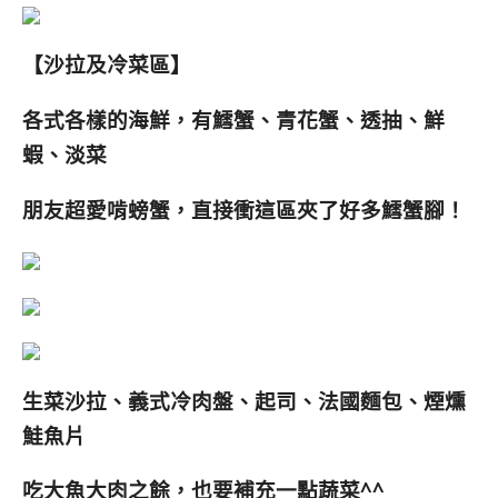
【沙拉及冷菜區】
各式各樣的海鮮，有
鱈蟹、
青花蟹
、
透抽
、
鮮
蝦、淡菜
朋友超愛啃螃蟹，直接衝這區夾了好多鱈蟹腳！
生菜沙拉、義式冷肉盤、
起司、法國麵包、煙燻
鮭魚片
吃大魚大肉之餘，也要補充一點蔬菜^^