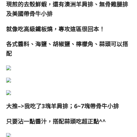
現煎的
去殼鮮蝦，還有澳洲羊肩排、無骨雞腿排
及美國帶骨牛小排
就像吃高級鐵板燒，專攻這區很回本！
各式醬料、海鹽、胡椒鹽、檸檬角、蒜頭可以搭
配
大推–>我吃了3塊
羊肩排；6~7塊帶骨牛小排
只要沾一點醬汁，搭配蒜頭吃超正點^^