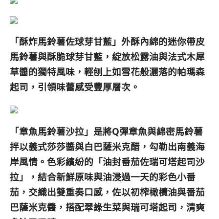
「酥炸馬鈴薯佐球芽甘藍」外酥內綿的迷你帶皮
馬鈴薯與酥脆球芽甘藍，綻放松露油與法式木犀
草醬的獨特風味，輕刨上如雪花般灑落的帕瑪森
起司，引領味蕾感受豐厚層次。
「章魚馬鈴薯沙拉」是將Q彈章魚與綿密馬鈴薯
拌以義式莎莎醬與白巴薩米克醋，勾勒出南義海
岸風情。色彩繽紛的「油封番茄佐瑞可塔起司沙
拉」，結合新鮮原味與油浸過一天的彩色小番
茄，交織出雙重奏口感，佐以初榨橄欖油與番茄
巴薩米克醬，搭配翠綠生菜與瑞可塔起司，清爽