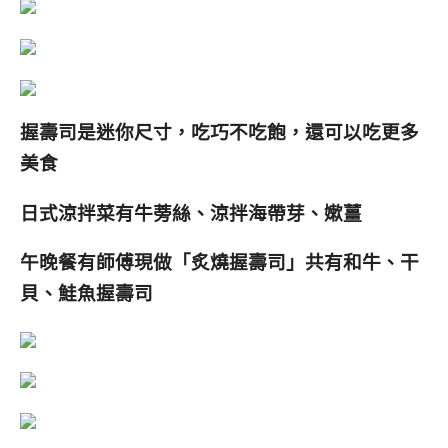
握壽司是
迷你尺寸，吃巧不吃飽，還可以吃更多
美食
日式涼拌菜有牛蒡絲、涼拌海帶芽、嫰薑
午晚餐有師傅現做「炙燒握壽司」共有和牛、干
貝、鮭魚握壽司