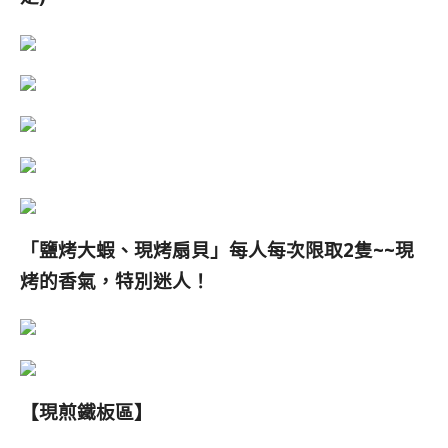
「鹽烤大蝦、
現烤扇貝
」每人每次限取2隻~~
現
烤的香氣，特別迷人！
【現煎
鐵板區
】