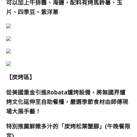
可以加上牛排醬、海鹽，
配料有烤馬鈴薯、玉
片、四季豆、紫洋蔥
【炭烤區】
從美國重金引進Robata爐烤設備，將無國界爐
烤文化延伸至自助餐檯，嚴選季節食材由師傅現
場大展手藝！
特別推薦鮮嫩多汁的「炭烤松葉蟹腳」(午晚餐限
定)