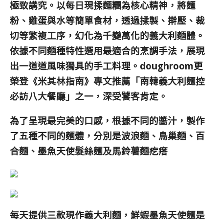
極致講究。以每日現揉麵糰為核心精神，將麵
粉、雞蛋與水等簡單食材，透過揉製、擀壓、裁
切等繁複工序，幻化為千變萬化的義大利麵體。
依據不同麵種特性選用最適合的烹調手法，展現
出一道道風味獨具的手工料理。doughroom更
榮登《米其林指南》專文推薦「南韓義大利麵控
必訪八大餐廳」之一，深受饕客肯定。
為了呈現最完美的口感，根據不同的醬汁，製作
了五種不同的麵體，分別是波浪麵、鳥巢麵、百
合麵、墨魚天使髮絲麵及馬鈴薯麵疙瘩
每天提供三款現作義大利麵，鮮蝦墨魚天使麵是