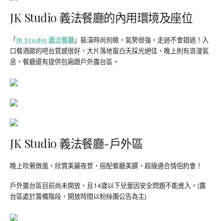
JK Studio 義法餐廳的內用環境及座位
「
JK Studio 義法餐廳
」裝潢時尚別緻，氣勢很強，走過不會錯過！入
口餐酒館的吧台質感很好，大片落地窗白天採光絕佳，晚上則有浪漫氣
息。餐廳還有提供包廂跟戶外露台區。
JK Studio 義法餐廳-戶外區
晚上吹著微風，欣賞美麗夜景，搭配餐廳美饌，超級適合情侶約會！
戶外露台區目前尚未開放，且14歲以下兒童因安全問題不能進入。(露
台區處於籌備階段，開放時間以粉絲團公告為主)