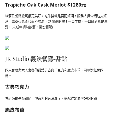
Trapiche Oak Cask Merlot $1280元
以酒佐餐微醺氣氛更美好，吃牛排就是要配紅酒，服務人員介紹這支紅
酒，單寧香氣柔和而不酸澀，CP蠻高的喔！一口牛排、一口紅酒真是享
受。(未成年請勿飲酒，請勿酒駕)
JK Studio 義法餐廳-甜點
四人套餐與六人套餐的甜點是古典巧克力和脆皮布蕾，可以選任選四
份。
古典巧克力
看起來像是布朗尼，卻意外的有濕潤度，搭配鮮奶油蠻好吃的耶。
脆皮布蕾