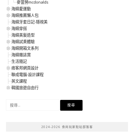
麥當勞mcdonalds
海綿愛運動
海綿推薦懶人包
海綿牙套日記-隱視美
海綿穿搭
海綿美髮造型
海綿試乘體驗
海綿開箱文系列
海綿雜誌賞
生活隨記
痞客邦網頁設計
聯成電腦-設計課程
英文課程
韓國旅遊自由行
搜
尋
關
鍵
2024-2026 食尚玩家駐站部落客
字: