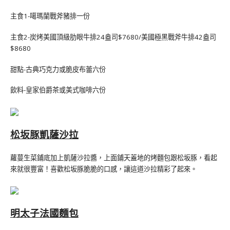
主食1-噶瑪蘭戰斧豬排一份
主食2-炭烤美國頂級肋眼牛排24盎司$7680/美國極黑戰斧牛排42盎司
$8680
甜點-古典巧克力或脆皮布蕾六份
飲料-皇家伯爵茶或美式咖啡六份
松坂豚凱薩沙拉
蘿蔓生菜鋪底加上凱薩沙拉醬，上面鋪天蓋地的烤麵包跟松坂豚，看起
來就很豐富！喜歡松坂豚脆脆的口感，讓這道沙拉精彩了起來。
明太子法國麵包