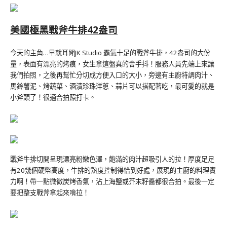
美國極黑戰斧牛排42盎司
今天的主角…早就耳聞JK Studio 霸氣十足的戰斧牛排，42盎司的大份
量，表面有漂亮的烤痕，女生拿這盤真的會手抖！服務人員先端上來讓
我們拍照，之後再幫忙分切成方便入口的大小，旁邊有主廚特調肉汁、
馬鈴薯泥、烤蔬菜、酒漬珍珠洋蔥、蒜片可以搭配著吃，最可愛的就是
小斧頭了！很適合拍照打卡。
戰斧牛排切開呈現漂亮粉嫩色澤，飽滿的肉汁超吸引人的拉！厚度足足
有20幾個硬幣高度，牛排的熟度控制得恰到好處，展現的主廚的料理實
力啊！帶一點微微炭烤香氣，沾上海鹽或芥末籽醬都很合拍。最後一定
要把整支戰斧拿起來啃拉！