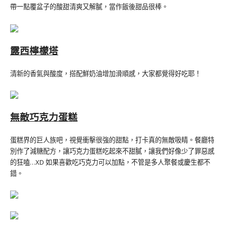
帶一點覆盆子的酸甜清爽又解膩，當作飯後甜品很棒。
露西檸檬塔
清新的香氣與酸度，搭配鮮奶油增加滑順感，大家都覺得好吃耶！
無敵巧克力蛋糕
蛋糕界的巨人族吧，視覺衝擊很強的甜點，打卡真的無敵吸睛。餐廳特
別作了減糖配方，讓巧克力蛋糕吃起來不甜膩，讓我們好像少了罪惡感
的狂嗑…XD 如果喜歡吃巧克力可以加點，不管是多人聚餐或慶生都不
錯。