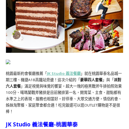
桃園最新約會餐廳推薦「
JK Studio 義法餐廳
」就在桃園華泰名品城一
期三樓、機捷A18高鐵站旁邊！這次介紹的「
豪華四人套餐
」與「
派對
六人套餐
」滿足視覺與味覺的饗宴，超大一塊的極黑戰斧牛排拍照效果
100分、噶瑪蘭戰斧豬排是目前豬排第一名，開胃菜、主食、甜點都有
水準之上的表現，服務也相當好。好停車、大眾交通方便，情侶約會、
姊妹淘聚餐、家庭聚會都合適！吃完飯還可以逛OUTLET購物是不是很
棒！
JK Studio 義法餐廳-桃園華泰