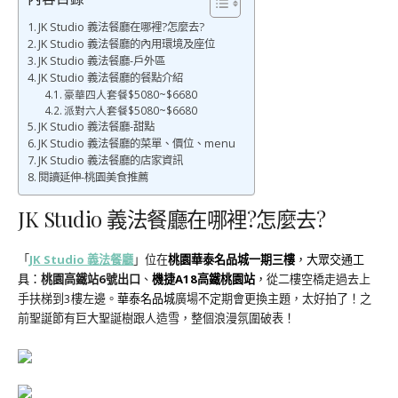
JK Studio 義法餐廳在哪裡?怎麼去?
JK Studio 義法餐廳的內用環境及座位
JK Studio 義法餐廳-戶外區
JK Studio 義法餐廳的餐點介紹
豪華四人套餐$5080~$6680
派對六人套餐$5080~$6680
JK Studio 義法餐廳-甜點
JK Studio 義法餐廳的菜單、價位、menu
JK Studio 義法餐廳的店家資訊
閱讀延伸-桃園美食推薦
JK Studio 義法餐廳在哪裡?怎麼去?
「
JK Studio 義法餐廳
」位在
桃園華泰名品城一期三樓
，大眾交通工
具：
桃園高鐵站6號出口
、
機捷A18高鐵桃園站
，
從二樓空橋走過去上
手扶梯到3樓左邊。
華泰名品城
廣場不定期會更換主題，太好拍了！之
前聖誕節有巨大聖誕樹跟人造雪，整個浪漫氛圍破表！