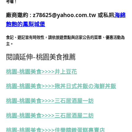
考囉！
廠商邀約 :
z78625@yahoo.com.tw
或私訊
海綿
飽飽的鳳梨城堡
食記、遊記皆有時效性，請依旅遊景點與店家公告的菜單、優惠活動為
主。
閱讀延伸-桃園美食推薦
桃園-桃園美食>>>>井上豆花
桃園-桃園美食>>>>揪丼日式丼飯の海鮮丼飯
桃園-桃園美食>>>>三石居酒屋一訪
桃園-桃園美食>>>>三石居酒屋二訪
桃園-桃園美食>>>>佳樂精緻蛋糕專賣店