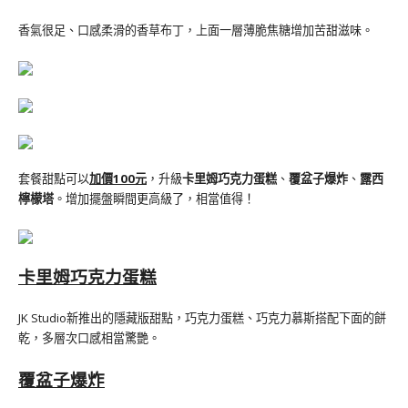
香氣很足、口感柔滑的香草布丁，上面一層薄脆焦糖增加苦甜滋味。
套餐甜點可以
加價100元
，升級
卡里姆巧克力蛋糕
、
覆盆子爆炸
、
露西
檸檬塔
。增加擺盤瞬間更高級了，相當值得！
卡里姆巧克力蛋糕
JK Studio新推出的隱藏版甜點，巧克力蛋糕、巧克力慕斯搭配下面的餅
乾，多層次口感相當驚艷。
覆盆子爆炸