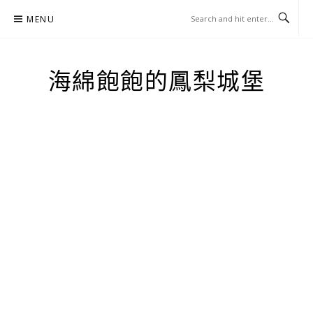
Skip
MENU
to
content
海綿飽飽的鳳梨城堡