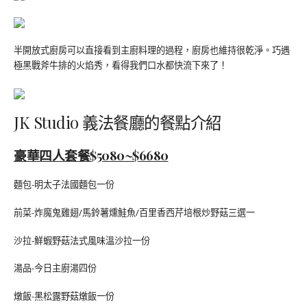
半開放式廚房可以直接看到主廚料理的過程，廚房也維持很乾淨。巧遇
極黑戰斧牛排的火焰秀，看得我們口水都快流下來了！
JK Studio 義法餐廳的餐點介紹
豪華四人套餐$5080~$6680
麵包-明太子法國麵包一份
前菜-炸魔鬼雞翅/馬鈴薯燻鮭魚/百里香西芹培根炒野菇三選一
沙拉-鮮蝦野菇法式風味溫沙拉一份
湯品-今日主廚湯四份
燉飯-黑松露野菇燉飯一份