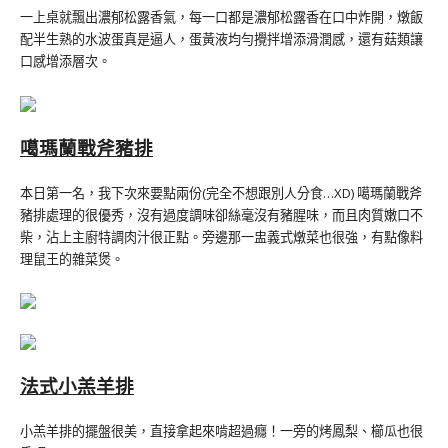
一上桌就飄出濃郁松露香氣，每一口都是濃郁松露香在口中炸開，燉飯
配半生熟的水波蛋真是逼人，蛋黃液均勻攪拌增添滑潤感，還有菇類讓
口感增添層次。
噶瑪蘭戰斧豬排
本日第一名，我下次來要點兩份(完全不想跟別人分食…XD) 噶瑪蘭戰斧
豬排處理的很優秀，沒有過度調味卻絲毫沒有豬腥味，而且肉質嫩口不
柴，沾上主廚特調肉汁很正點。旁邊那一盅義式燉菜也很強，有點像料
理鼠王的雜菜煲。
法式小羔羊排
小羔羊排的擺盤很美，直接拿起來啃超過癮！一旁的烤鳳梨、櫛瓜也很