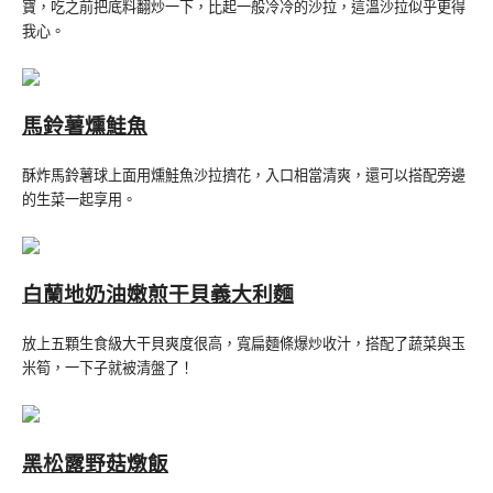
寶，吃之前把底料翻炒一下，比起一般冷冷的沙拉，這溫沙拉似乎更得
我心。
馬鈴薯燻鮭魚
酥炸馬鈴薯球上面用燻鮭魚沙拉擠花，入口相當清爽，還可以搭配旁邊
的生菜一起享用。
白蘭地奶油嫩煎干貝義大利麵
放上五顆生食級大干貝爽度很高，寬扁麵條爆炒收汁，搭配了蔬菜與玉
米筍，一下子就被清盤了！
黑松露野菇燉飯