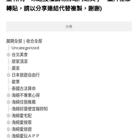
轉貼，請以分享連結代替複製，謝謝)
分類
展開全部
|
收合全部
Uncategorized
台北美食
居家清潔
廣宣
日本旅遊自由行
歇業
泰國古法算命
海綿不專業心得
海綿住宿推薦
海綿好康便宜報妳知
海綿愛宅配
海綿愛按摩
海綿愛旅遊
海綿愛玩ＡＰＰ