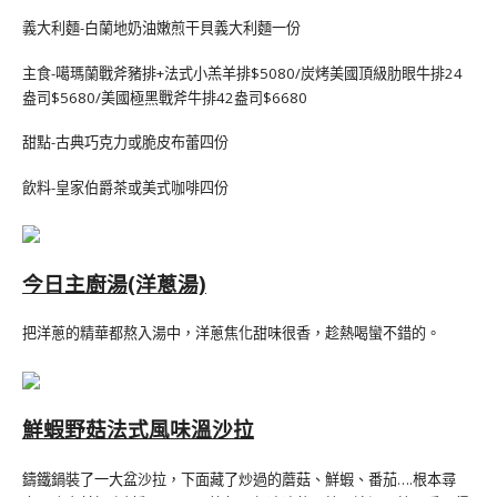
義大利麵-白蘭地奶油嫩煎干貝義大利麵一份
主食-噶瑪蘭戰斧豬排+法式小羔羊排$5080/炭烤美國頂級肋眼牛排24
盎司$5680/美國極黑戰斧牛排42盎司$6680
甜點-古典巧克力或脆皮布蕾四份
飲料-皇家伯爵茶或美式咖啡四份
今日主廚湯(洋蔥湯)
把洋蔥的精華都熬入湯中，洋蔥焦化甜味很香，趁熱喝蠻不錯的。
鮮蝦野菇法式風味溫沙拉
鑄鐵鍋裝了一大盆沙拉，下面藏了炒過的蘑菇、鮮蝦、番茄….根本尋