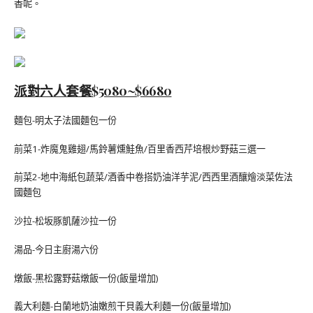
香呢。
派對六人套餐$5080~$6680
麵包-明太子法國麵包一份
前菜1-炸魔鬼雞翅/馬鈴薯燻鮭魚/百里香西芹培根炒野菇三選一
前菜2-地中海紙包蔬菜/酒香中卷搭奶油洋芋泥/西西里酒釀燴淡菜佐法
國麵包
沙拉-松坂豚凱薩沙拉一份
湯品-今日主廚湯六份
燉飯-黑松露野菇燉飯一份(飯量增加)
義大利麵-白蘭地奶油嫩煎干貝義大利麵一份(飯量增加)