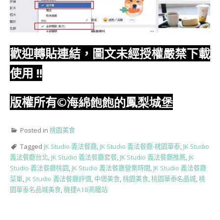
歡迎轉貼連結，圖文未經授權嚴禁下載
使用
!!
版權所有
©海綿飽飽的鳳梨城堡
Posted in
桃園美食
Tagged
JK Studio 義法餐廳
,
JK Studio 義法餐廳-桃園華泰
,
JK Studio
義法餐廳台北
,
JK Studio 義法餐廳套餐
,
JK Studio 義法餐廳推薦
,
JK
Studio 義法餐廳桃園
,
JK Studio 義法餐廳營業時間
,
JK Studio 義法餐廳
菜單
,
JK Studio 義法餐廳評價
,
中壢美食
,
桃園美食
,
桃園華泰名品城
,
桃
園華泰名品城美食
,
機捷A18高鐵站