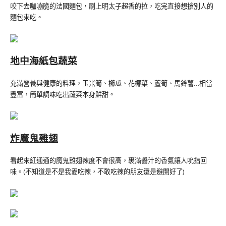
咬下去咖嘣脆的法國麵包，刷上明太子超香的拉，吃完直接想搶別人的
麵包來吃。
地中海紙包蔬菜
充滿營養與健康的料理，玉米筍、櫛瓜、花椰菜、蘆筍、馬鈴薯…相當
豐富，簡單調味吃出蔬菜本身鮮甜。
炸魔鬼雞翅
看起來紅通通的魔鬼雞翅辣度不會很高，裹滿醬汁的香氣讓人吮指回
味。(不知道是不是我愛吃辣，不敢吃辣的朋友還是避開好了)