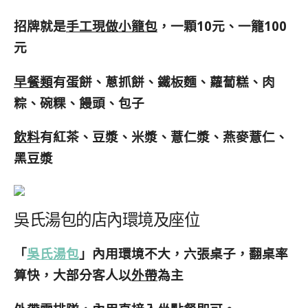
招牌就是
手工現做小籠包
，一顆10元、一籠100
元
早餐類
有蛋餅、蔥抓餅、鐵板麵、蘿蔔糕、肉
粽、碗粿、饅頭、包子
飲料
有紅茶、豆漿、米漿、薏仁漿、燕麥薏仁、
黑豆漿
吳氏湯包的店內環境及座位
「
吳氏湯包
」內用環境不大，六張桌子，翻桌率
算快，大部分客人以
外帶
為主