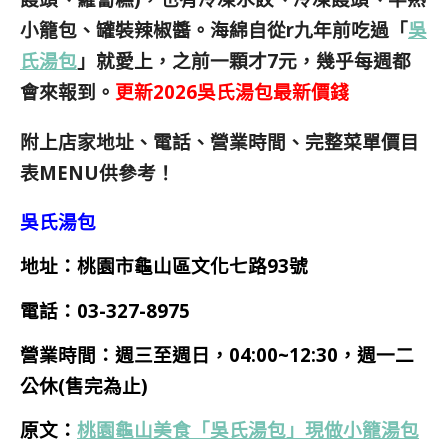
小籠包、罐裝辣椒醬。海綿自從r九
年前吃過「
吳
氏湯包
」就愛上，之前一顆才7元，幾乎每週都
會來報到。
更新2026吳氏湯包最新價錢
附上店家地址、電話、營業時間、完整菜單價目
表MENU供參考！
吳氏湯包
地址：桃園市龜山區文化七路93號
電話：
03-327-8975
營業時間：
週三至週日，04:00~12:30，週一二
公休(售完為止)
原文：
桃園龜山美食「吳氏湯包」現做小籠湯包