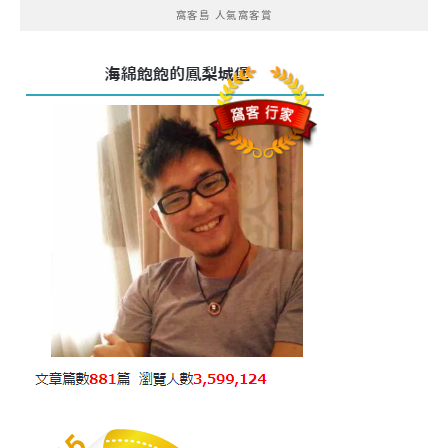
窩客島 人氣窩客賞