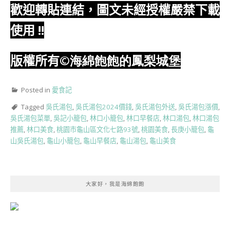
歡迎轉貼連結，圖文未經授權嚴禁下載
使用
!!
版權所有
©海綿飽飽的鳳梨城堡
Posted in
愛食記
Tagged
吳氏湯包
,
吳氏湯包2024價錢
,
吳氏湯包外送
,
吳氏湯包漲價
,
吳氏湯包菜單
,
吳記小籠包
,
林口小籠包
,
林口早餐店
,
林口湯包
,
林口湯包
推薦
,
林口美食
,
桃園市龜山區文化七路93號
,
桃園美食
,
長庚小籠包
,
龜
山吳氏湯包
,
龜山小籠包
,
龜山早餐店
,
龜山湯包
,
龜山美食
大家好，我是海綿飽飽