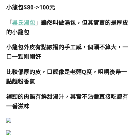
小籠包$80->100元
「
吳氏湯包
」雖然叫做湯包，但其實賣的是厚皮
的小籠包
小籠包外皮有點皺褶的手工感，個頭不算大，一
口一顆剛剛好
比較偏厚的皮，口感像是老麵Q度，咀嚼後帶一
點麵粉香氣
裡頭的肉餡有鮮甜湯汁，其實不沾醬直接吃都有
一番滋味