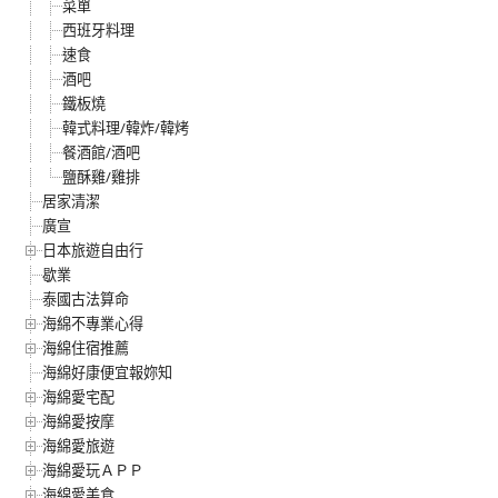
菜單
西班牙料理
速食
酒吧
鐵板燒
韓式料理/韓炸/韓烤
餐酒館/酒吧
鹽酥雞/雞排
居家清潔
廣宣
日本旅遊自由行
歇業
泰國古法算命
海綿不專業心得
海綿住宿推薦
海綿好康便宜報妳知
海綿愛宅配
海綿愛按摩
海綿愛旅遊
海綿愛玩ＡＰＰ
海綿愛美食