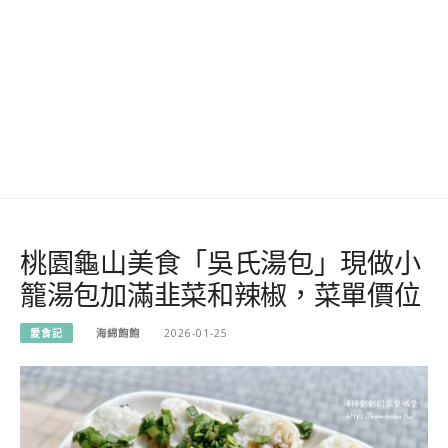
桃園龜山美食「吳氏湯包」現做小
籠湯包加滿韭菜和辣椒，菜單價位
愛食記
海綿飽飽
2026-01-25