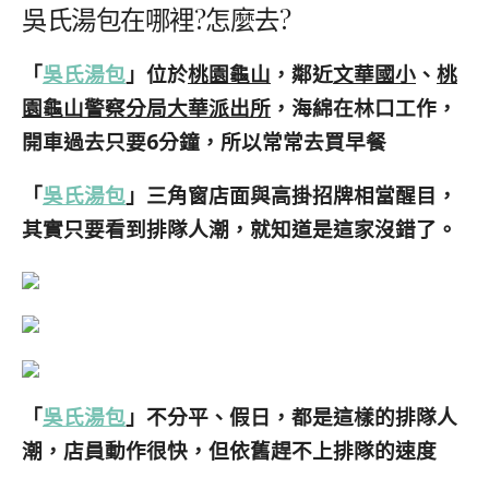
吳氏湯包在哪裡?怎麼去?
「
吳氏湯包
」位於
桃園龜山
，鄰近
文華國小
、
桃
園龜山警察分局大華派出所
，海綿在林口工作，
開車過去只要6分鐘，所以常常去買早餐
「
吳氏湯包
」三角窗店面與高掛招牌相當醒目，
其實只要看到排隊人潮，就知道是這家沒錯了。
「
吳氏湯包
」不分平、假日，都是這樣的排隊人
潮，店員動作很快，但依舊趕不上排隊的速度