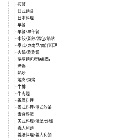
披薩
日式麵食
日本料理
早餐
早餐/早午餐
水餃/蒸餃/湯包/鍋貼
泰式/東南亞/南洋料理
火鍋/涮涮鍋
烘培麵包蛋糕甜點
烤鴨
熱炒
燒肉/燒烤
牛排
牛肉麵
異國料理
粵式料理/港式飲茶
素食餐廳
美式料理/漢堡/炸雞
義大利麵
義法料理/義大利麵