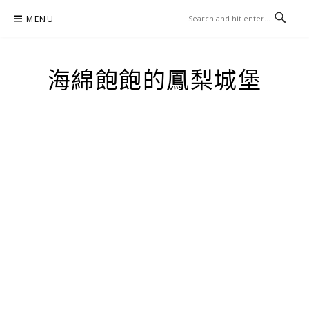
Skip
MENU
to
content
海綿飽飽的鳳梨城堡