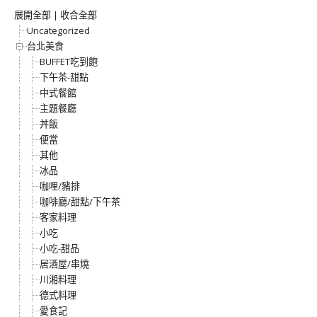
展開全部
|
收合全部
Uncategorized
台北美食
BUFFET吃到飽
下午茶-甜點
中式餐館
主題餐廳
丼飯
便當
其他
冰品
咖哩/豬排
咖啡廳/甜點/下午茶
客家料理
小吃
小吃-甜品
居酒屋/串燒
川湘料理
德式料理
愛食記