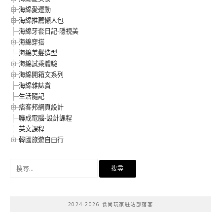
海綿愛運動
海綿推薦懶人包
海綿牙套日記-隱視美
海綿穿搭
海綿美髮造型
海綿試乘體驗
海綿開箱文系列
海綿雜誌賞
生活隨記
痞客邦網頁設計
聯成電腦-設計課程
英文課程
韓國旅遊自由行
搜
尋
關
鍵
2024-2026 食尚玩家駐站部落客
字: