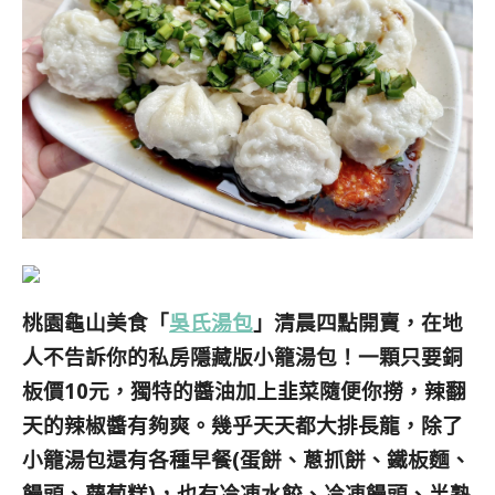
桃園龜山美食「
吳氏湯包
」清晨四點開賣，在地
人不告訴你的私房隱藏版小籠湯包！一顆只要銅
板價10元，獨特的醬油加上韭菜隨便你撈，辣翻
天的辣椒醬有夠爽。幾乎天天都大排長龍，除了
小籠湯包還有各種早餐(蛋餅、蔥抓餅、鐵板麵、
饅頭、蘿蔔糕)，也有冷凍水餃、冷凍饅頭、半熟