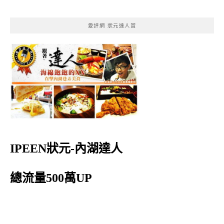
愛評網 狀元達人賞
IPEEN狀元-內湖達人
總流量500萬UP