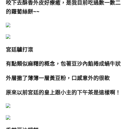
咬下去酥香外皮好療癒，是我目前吃過數一數二
的蘿蔔絲餅~~
宮廷驢打滾
有點類似麻糬的概念，包著豆沙內餡捲成蝸牛狀
外層撒了薄薄一層黃豆粉，口感意外的很軟
原來以前宮廷的皇上跟小主的下午茶是這樣啊！