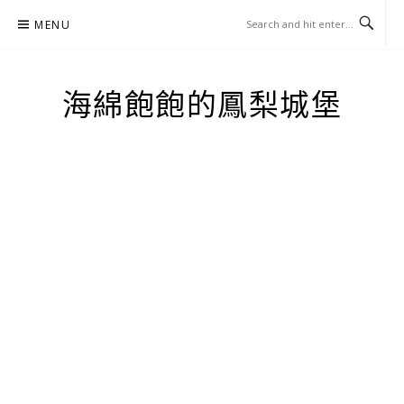
Skip
MENU
to
content
海綿飽飽的鳳梨城堡