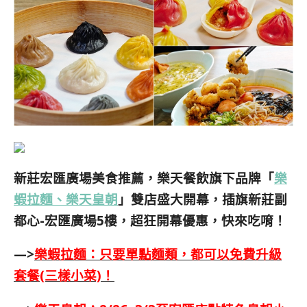
新莊宏匯廣場美食推薦，樂天餐飲旗下品牌「
樂
蝦拉麵、樂天皇朝
」雙店盛大開幕，插旗新莊副
都心-宏匯廣場5樓，超狂開幕優惠，快來吃唷！
—>
樂蝦拉麵：只要單點麵類，都可以免費升級
套餐(三樣小菜)！