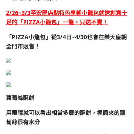
2/26~3/3至宏匯店點特色皇朝小籠包就送創意十
足的「PIZZA小籠包」一籠，只送不賣
！
「PIZZA小籠包」從3/4日~4/30也會在樂天皇朝
全門市販售！
蘿蔔絲酥餅
用眼睛就可以看出相當多層的酥餅，裡面夾的蘿
蔔絲很有水分