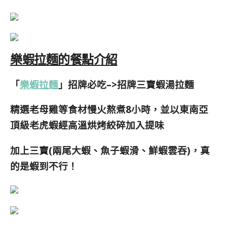
樂蝦拉麵的餐點介紹
「
樂蝦拉麵
」招牌必吃–>招牌三寶蝦湯拉麵
精選老母雞等食材慢火熬煮8小時，並以
東南亞
頂級老虎蝦經高溫烘烤絞碎加入提味
加上三寶(兩尾大蝦、魚子蝦滑、鮮蝦雲吞)，真
的是蝦到不行！