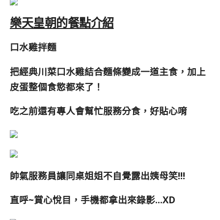
樂天皇朝
的餐點介紹
口水雞拌麵
把經典川菜口水雞結合麵條變成一道主食，加上
皮蛋整個食慾都來了！
吃之前還有專人會幫忙服務分食，好貼心唷
帥氣服務員讓同桌姐姐不自覺露出姨母笑!!!
直呼~賞心悅目，手機都拿出來錄影…XD