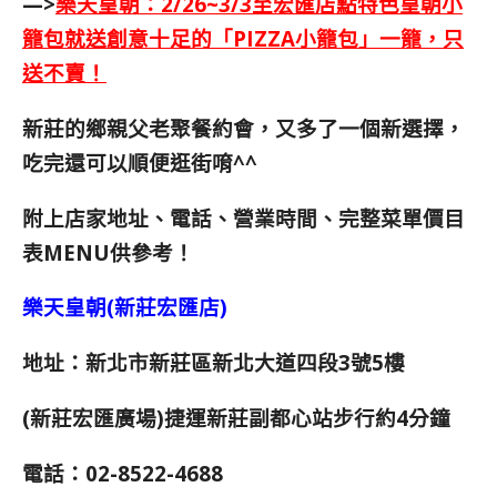
—>
樂天皇朝：2/26~3/3至宏匯店點特色皇朝小
籠包就送創意十足的「PIZZA小籠包」一籠，只
送不賣
！
新莊的鄉親父老聚餐約會，又多了一個新選擇，
吃完還可以順便逛街唷^^
附上店家地址、電話、營業時間、完整菜單價目
表MENU供參考！
樂天皇朝(新莊宏匯店)
地址：新北市新莊區新北大道四段3號5樓
(新莊宏匯廣場)
捷運新莊副都心站步行約4分鐘
電話：02-8522-4688