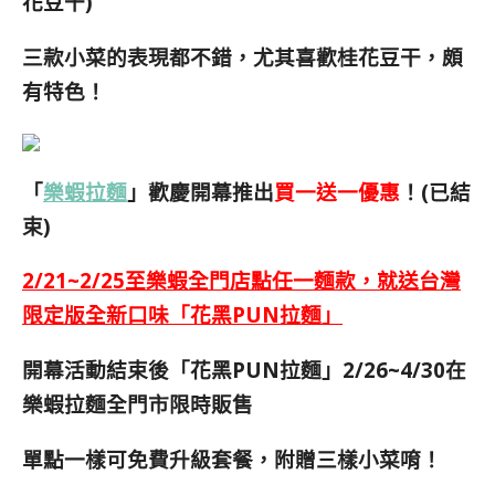
花豆干)
三款小菜的表現都不錯，尤其喜歡桂花豆干，頗
有特色！
「
樂蝦拉麵
」歡慶開幕推出
買一送一優惠
！(已結
束)
2/21~2/25至樂蝦全門店點任一麵款，就送台灣
限定版
全新口味「花黑PUN拉麵」
開幕活動結束後「花黑PUN拉麵」2/26~4/30
在
樂蝦拉麵全門市限時販售
單點一樣可免費升級套餐，附贈三樣小菜唷！