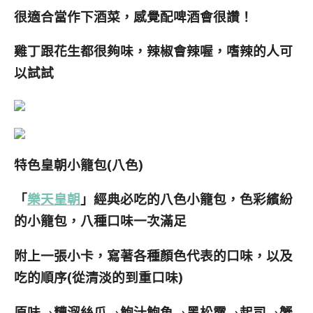
很適合當作下酒菜，感覺配啤酒會很讚！
雞丁跟花生都很夠味，辣椒會辣喔，嗜辣的人可
以試試
特色皇朝小籠包(八色)
「
樂天皇朝
」經典必吃的八色小籠包，色彩繽紛
的小籠包，八種口味一次滿足
附上一張小卡，寫著各種顏色代表的口味，以及
吃的順序
(從清淡的到重口味)
原味→糟溜絲瓜→鮑汁鮑魚→黑松露→起司→蟹