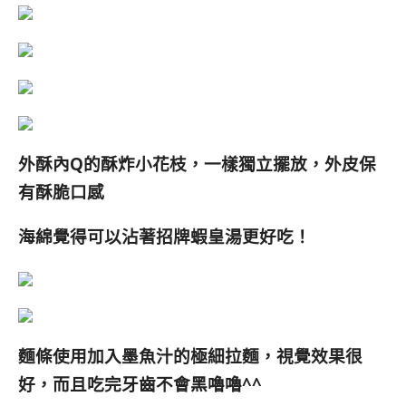
外酥內Q的酥炸小花枝，一樣獨立擺放，外皮保
有酥脆口感
海綿覺得可以沾著招牌蝦皇湯更好吃
！
麵條使用加入墨魚汁的極細拉麵，視覺效果很
好，而且吃完
牙齒
不會黑嚕嚕^^