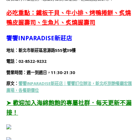
必吃重點：鐵板干貝、牛小排、烤鴨捲餅、炙燒
鴨皮握壽司、生魚片、炙燒握壽司
饗饗INPARADISE新莊店
地址：新北市新莊區思源路555號39樓
電話：02-8522-9232
營業時間：週一到週日，11:30-21:30
原文：
饗饗INPARADISE新莊店｜饗饗訂位辦法，新北吃到飽餐廳宏匯
廣場，各餐期價位
➤ 歡迎加入海綿飽飽的專屬社群．每天更新不漏
接！