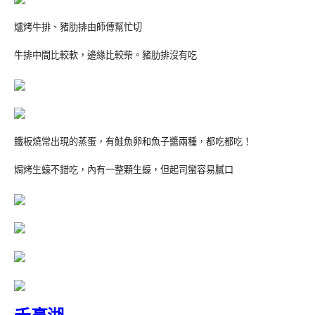
爐烤牛排、豬肋排由師傅幫忙切
牛排中間比較軟，邊緣比較柴。豬肋排沒有吃
鐵板燒常出現的蒸蛋，有鮭魚卵和魚子醬兩種，都吃都吃！
焗烤生蠔不錯吃，內有一整顆生蠔，但起司蠻容易膩口