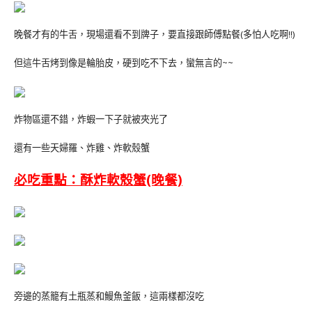
晚餐才有的牛舌，現場還看不到牌子，要直接跟師傅點餐(多怕人吃啊!!)
但這牛舌烤到像是輪胎皮，硬到吃不下去，蠻無言的~~
炸物區還不錯，炸蝦一下子就被夾光了
還有一些天婦羅、炸雞、炸軟殼蟹
必吃重點：酥炸軟殼蟹(晚餐)
旁邊的蒸籠有土瓶蒸和鰻魚釜飯，這兩樣都沒吃