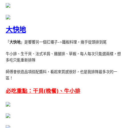
大快地
「
大快地
」是饗饗另一個扛壩子–>鐵板料理，幾乎從頭排到尾
牛小排、生干貝、法式羊肩、雞腿排、草蝦，每人每次只能選兩樣，想
多吃只能重新排隊
師傅會依造品項搭配醬料，看起來質感很好，也是我排隊最多次的一
區！
必吃重點：干貝(晚餐)、牛小排