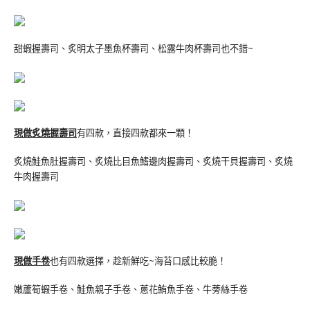
甜蝦握壽司、炙明太子墨魚杯壽司、松露牛肉杯壽司也不錯~
現做炙燒握壽司
有四款，直接四款都來一顆！
炙燒鮭魚肚握壽司、炙燒比目魚鰭邊肉握壽司、炙燒干貝握壽司、炙燒
牛肉握壽司
現做手卷
也有四款選擇，趁新鮮吃~海苔口感比較脆！
嫩蘆筍蝦手卷、鮭魚親子手卷、蔥花鮪魚手卷、牛蒡絲手卷