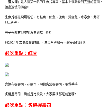
「
豐大海
」是人氣第一名的生魚片專區，基本上很難看到完整的畫面，
蝗蟲過境的掃台!!!
生魚片都是現場現切，有鮭魚、鮪魚、旗魚、黃金魚、水章魚、北寄
貝…等等。
牌子有紅甘但現場沒看到欸…@@
與2021年去信義饗饗相比，生魚片等級有一點差距的感覺
必吃重點：紅甘
旁邊有握壽司、花壽司、現做炙燒握壽司、現做手捲
炙燒握壽司一看就是比較貴，大家要往那邊前進啊!!
必吃重點：炙燒握壽司