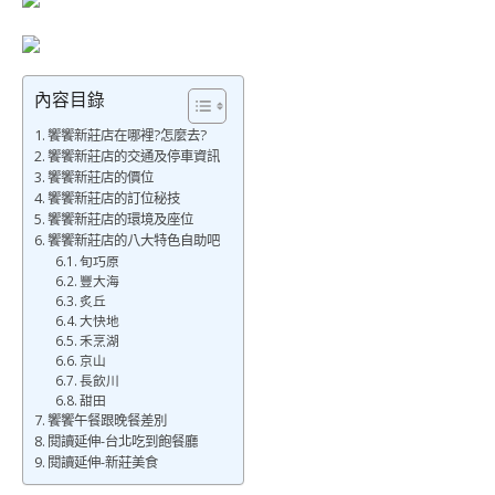
內容目錄
饗饗新莊店在哪裡?怎麼去?
饗饗新莊店的交通及停車資訊
饗饗新莊店的價位
饗饗新莊店的訂位秘技
饗饗新莊店的環境及座位
饗饗新莊店的八大特色自助吧
旬巧原
豐大海
炙丘
大快地
禾烹湖
京山
長飲川
甜田
饗饗午餐跟晚餐差別
閱讀延伸-台北吃到飽餐廳
閱讀延伸-新莊美食