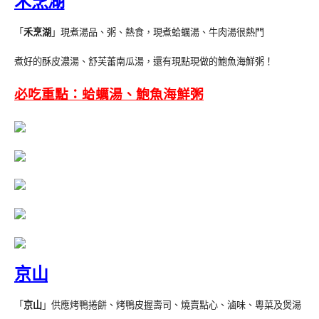
禾烹湖
「
禾烹湖
」現煮湯品、粥、熱食，現煮蛤蠣湯、牛肉湯很熱門
煮好的酥皮濃湯、舒芙蕾南瓜湯，還有現點現做的鮑魚海鮮粥！
必吃重點：蛤蠣湯、鮑魚海鮮粥
京山
「
京山
」供應烤鴨捲餅、烤鴨皮握壽司、燒賣點心、滷味、粵菜及煲湯