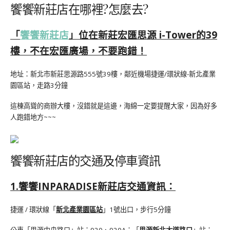
饗饗新莊店在哪裡?怎麼去?
「
饗饗新莊店
」位在新莊宏匯思源 i-Tower的39
樓，不在宏匯廣場，不要跑錯！
地址：新北市新莊思源路555號39樓
，鄰近機場捷運/環狀線-新北產業
園區站，走路3分鐘
這棟高聳的商辦大樓，沒錯就是這邊，海綿一定要提醒大家，因為好多
人跑錯地方~~~
饗饗新莊店的交通及停車資訊
1.饗饗INPARADISE新莊店交通資訊：
捷運 / 環狀線「
新北產業園區站
」1號出口，步行5分鐘