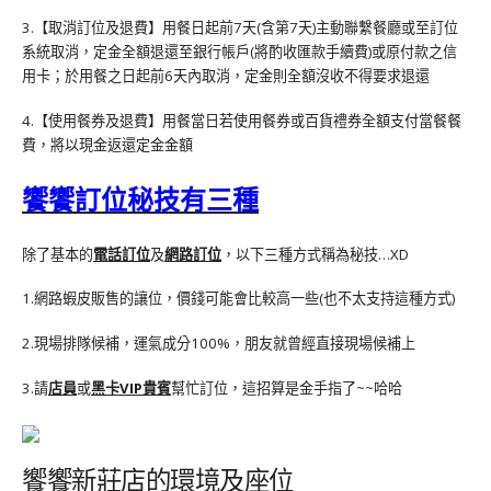
3.【取消訂位及退費】用餐日起前7天(含第7天)主動聯繫餐廳或至訂位
系統取消，定金全額退還至銀行帳戶(將酌收匯款手續費)或原付款之信
用卡；於用餐之日起前6天內取消，定金則全額沒收不得要求退還
4.【使用餐券及退費】用餐當日若使用餐券或百貨禮券全額支付當餐餐
費，將以現金返還定金金額
饗饗訂位秘技有三種
除了基本的
電話訂位
及
網路訂位
，以下三種方式稱為秘技…XD
1.網路蝦皮販售的讓位，價錢可能會比較高一些(也不太支持這種方式)
2.現場排隊候補，運氣成分100%，朋友就曾經直接現場候補上
3.請
店員
或
黑卡VIP貴賓
幫忙訂位，這招算是金手指了~~哈哈
饗饗新莊店的環境及座位