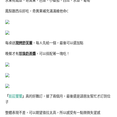
水果有鳳梨、奇異果、芭樂、小番茄、西瓜、水梨、葡萄
鳳梨跟西瓜好吃，奇異果補充滿滿維他命C
每桌送
現烤舒芙蕾
，每人先給一個，最後可以還加點
晚餐才有
珍珠奶茶醬
，可以搭配著一塊吃！
「
新莊
饗饗
」
真的好難訂，搶了兩個月，最後還是請朋友幫忙才訂到位
子
整體表現不差，可以期望值拉太高，所以感受有一點微微失望感