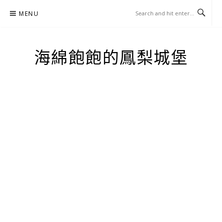
Skip
MENU
to
content
海綿飽飽的鳳梨城堡