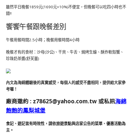
雖然平日晚餐1859元(1690元+10%)不便宜，但晚餐可以吃四小時也不
錯!!
饗饗午餐跟晚餐差別
午餐用餐時間2.5小時；晚餐用餐時間4小時
晚餐才有的食材：沙母(沙公)、干貝、牛舌、焗烤生蠔、酥炸軟殼蟹、
珍珠奶茶醬(舒芙蕾)
內文為海綿體驗後的真實感受，每個人的感受不盡相同，提供給大家參
考囉！
廠商邀約 :
z78625@yahoo.com.tw
或私訊
海綿
飽飽的鳳梨城堡
食記、遊記皆有時效性，請依旅遊景點與店家公告的菜單、優惠活動為
主。