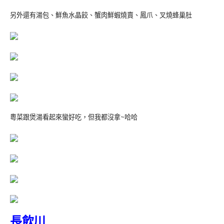
另外還有湯包
、
鮮魚水晶餃
、
蟹肉鮮蝦燒賣
、
鳳爪、叉燒蜂巢肚
粵菜跟煲湯看起來蠻好吃，但我都沒拿~哈哈
長飲川