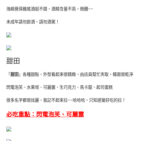
海綿覺得雞尾酒挺不錯，酒精含量不高，微醺~~
未成年請勿飲酒，請勿酒駕！
甜田
「
甜田
」各種甜點，外型看起來很精緻，由店員幫忙夾取，檯面很乾淨
閃電泡芙、水果塔、可麗露、生巧克力、馬卡龍、起司蛋糕
很多名字都很炫麗，我記不起來拉~~哈哈哈，只知道蠻好吃的拉！
必吃重點：閃電泡芙、可麗露