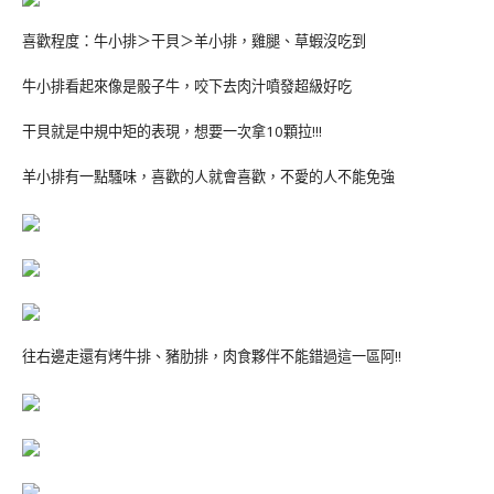
喜歡程度：牛小排＞干貝＞羊小排，雞腿、草蝦沒吃到
牛小排看起來像是骰子牛，咬下去肉汁噴發超級好吃
干貝就是中規中矩的表現，想要一次拿10顆拉!!!
羊小排有一點騷味，喜歡的人就會喜歡，不愛的人不能免強
往右邊走還有烤牛排、豬肋排，肉食夥伴不能錯過這一區阿!!