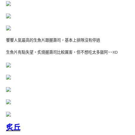
饗饗人氣最高的生魚片跟握壽司，基本上排隊沒有停過
生魚片有點失望，炙燒握壽司比較厲害，但不想吃太多飯阿~~XD
炙丘