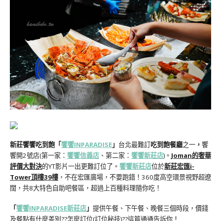
新莊饗饗吃到飽「
饗饗INPARADISE
」
台北最難訂
吃到飽餐廳
之一
，
饗
饗開2號店(第一家：
饗饗信義店
、第二家：
饗饗新莊店
)。
Joman的奢華
評價大對決
的YT影片一出更難訂位了。
饗饗新莊店
位於
新莊宏匯i-
Tower頂樓39樓
，不在宏匯廣場，不要跑錯！360度高空環景視野超遼
闊，共8大特色自助吧餐區，超過上百種料理隨你吃！
「
饗饗INPARADISE新莊店
」
提供午餐、下午餐、晚餐三個時段，價錢
及餐點有什麼差別??怎麼訂位(訂位秘技)??這篇通通告訴你！