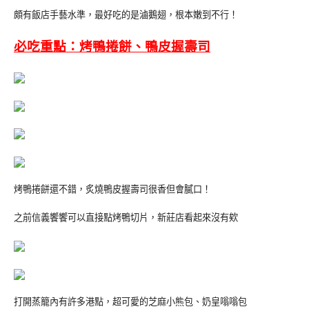
頗有飯店手藝水準，最好吃的是滷鵝翅，根本嫩到不行！
必吃重點：烤鴨捲餅、鴨皮握壽司
烤鴨捲餅還不錯，炙燒鴨皮握壽司很香但會膩口！
之前信義饗饗可以直接點烤鴨切片，新莊店看起來沒有欸
打開蒸籠內有許多港點，超可愛的芝麻小熊包
、奶皇嗡嗡包