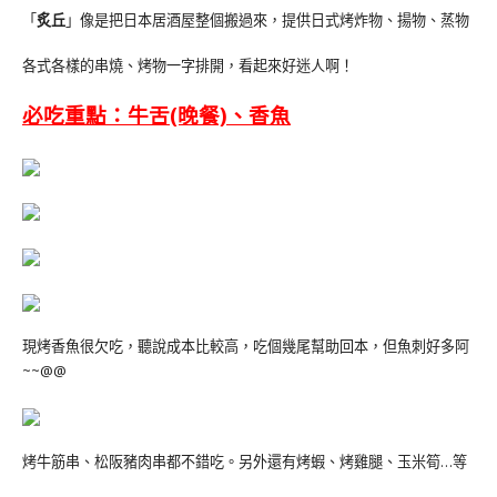
「
炙丘
」像是把日本居酒屋整個搬過來，提供日式烤炸物、揚物、蒸物
各式各樣的串燒、烤物一字排開，看起來好迷人啊！
必吃重點：牛舌(晚餐)、香魚
現烤香魚很欠吃
，聽說成本比較高，吃個幾尾幫助回本，但魚刺好多阿
~~@@
烤牛筋串、松阪豬肉串都不錯吃。另外還有烤蝦、烤雞腿、玉米筍…等