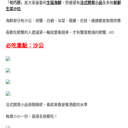
「
旬巧原
」是大家最愛的
生猛海鮮
，旁邊還有
法式開胃小品
及多款
新鮮
生菜沙拉
海鮮部分有沙公、旭蟹、白蝦、淡菜、鳳螺、花枝，通通都是無限供應
喜歡吃螃蟹的人建議第一輪就要衝過來，才有蟹膏飽滿的螃蟹…XD
必吃重點：沙公
法式開胃小品很精緻欸，看起來像是餐酒館的水準
每樣小小一份，直接全部都吃！