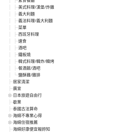
素食餐廳
美式料理/漢堡/炸雞
義大利麵
義法料理/義大利麵
菜單
西班牙料理
速食
酒吧
鐵板燒
韓式料理/韓炸/韓烤
餐酒館/酒吧
鹽酥雞/雞排
居家清潔
廣宣
日本旅遊自由行
歇業
泰國古法算命
海綿不專業心得
海綿住宿推薦
海綿好康便宜報妳知