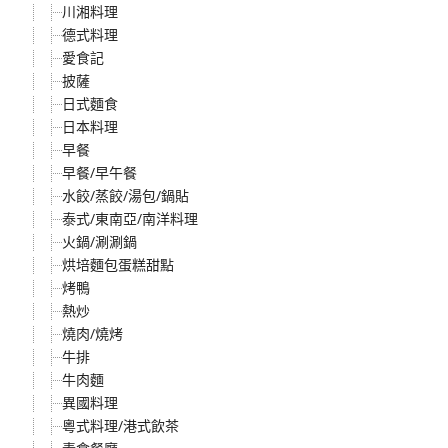
川湘料理
德式料理
愛食記
披薩
日式麵食
日本料理
早餐
早餐/早午餐
水餃/蒸餃/湯包/鍋貼
泰式/東南亞/南洋料理
火鍋/涮涮鍋
烘培麵包蛋糕甜點
烤鴨
熱炒
燒肉/燒烤
牛排
牛肉麵
異國料理
粵式料理/港式飲茶