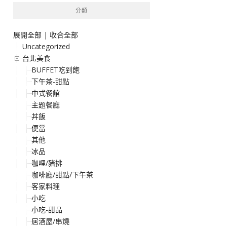
分類
展開全部
|
收合全部
Uncategorized
台北美食
BUFFET吃到飽
下午茶-甜點
中式餐館
主題餐廳
丼飯
便當
其他
冰品
咖哩/豬排
咖啡廳/甜點/下午茶
客家料理
小吃
小吃-甜品
居酒屋/串燒