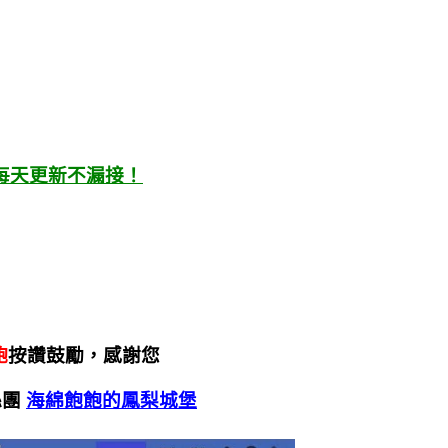
每天更新不漏接！
飽
按讚鼓勵，感謝您
絲團
海綿飽飽的鳳梨城堡