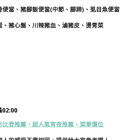
便當、豬腳飯便當(中節、腳蹄)、虱目魚便當
蛋、豬心盤、川辣豬血、滷豬皮、燙青菜
02:00
必比登推薦，超人氣宵夜推薦，菜單價位