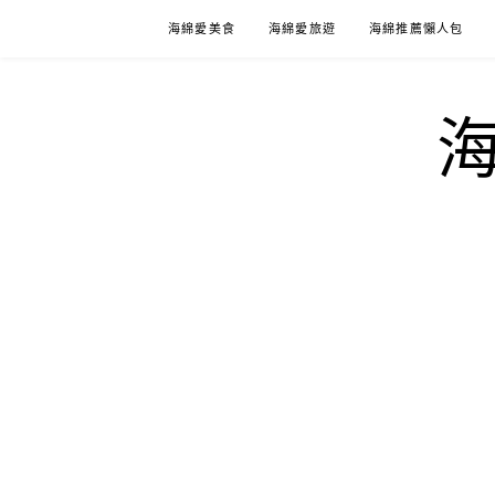
Skip
海綿愛美食
海綿愛旅遊
海綿推薦懶人包
to
content