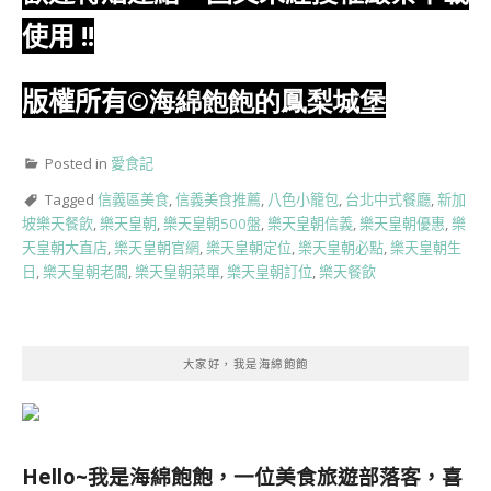
使用
!!
版權所有
©海綿飽飽的鳳梨城堡
Posted in
愛食記
Tagged
信義區美食
,
信義美食推薦
,
八色小籠包
,
台北中式餐廳
,
新加
坡樂天餐飲
,
樂天皇朝
,
樂天皇朝500盤
,
樂天皇朝信義
,
樂天皇朝優惠
,
樂
天皇朝大直店
,
樂天皇朝官網
,
樂天皇朝定位
,
樂天皇朝必點
,
樂天皇朝生
日
,
樂天皇朝老闆
,
樂天皇朝菜單
,
樂天皇朝訂位
,
樂天餐飲
大家好，我是海綿飽飽
Hello~我是海綿飽飽，一位美食旅遊部落客，
喜