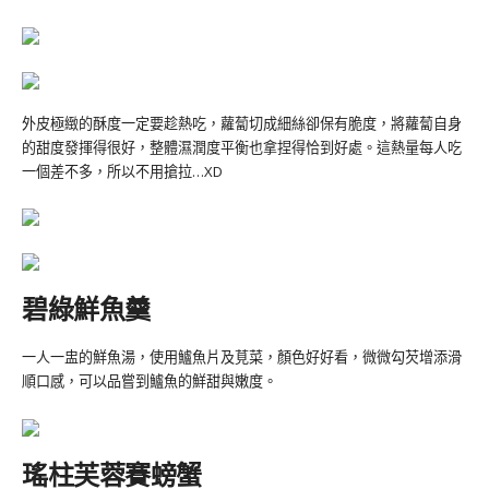
外皮極緻的酥度一定要趁熱吃，蘿蔔切成細絲卻保有脆度，將蘿蔔自身
的甜度發揮得很好，整體濕潤度平衡也拿捏得恰到好處。這熱量每人吃
一個差不多，所以不用搶拉…XD
碧綠鮮魚羹
一人一盅的鮮魚湯，使用鱸魚片及莧菜，顏色好好看，微微勾芡增添滑
順口感，可以品嘗到鱸魚的鮮甜與嫩度。
瑤柱芙蓉賽螃蟹