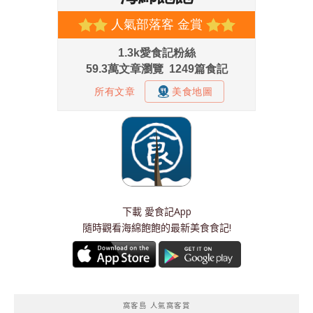
下載
愛食記App
隨時觀看海綿飽飽的最新美食食記!
窩客島 人氣窩客賞