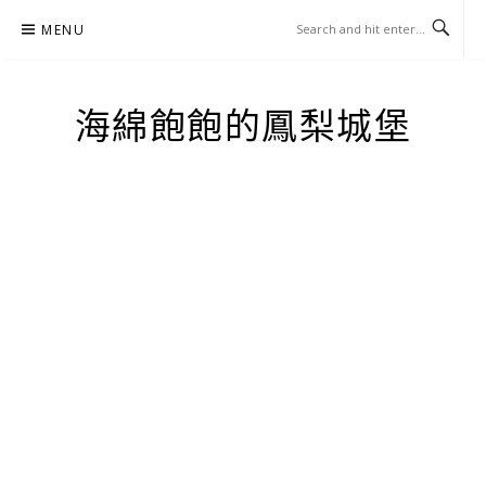
Skip
MENU
to
content
海綿飽飽的鳳梨城堡