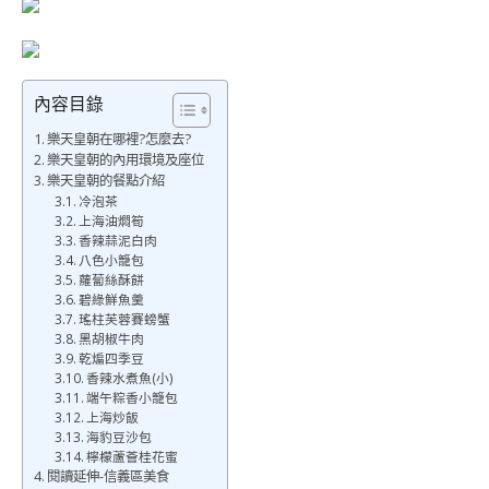
內容目錄
樂天皇朝在哪裡?怎麼去?
樂天皇朝的內用環境及座位
樂天皇朝的餐點介紹
冷泡茶
上海油燜筍
香辣蒜泥白肉
八色小籠包
蘿蔔絲酥餅
碧綠鮮魚羹
瑤柱芙蓉賽螃蟹
黑胡椒牛肉
乾煸四季豆
香辣水煮魚(小)
端午粽香小籠包
上海炒飯
海豹豆沙包
檸檬蘆薈桂花蜜
閱讀延伸-信義區美食