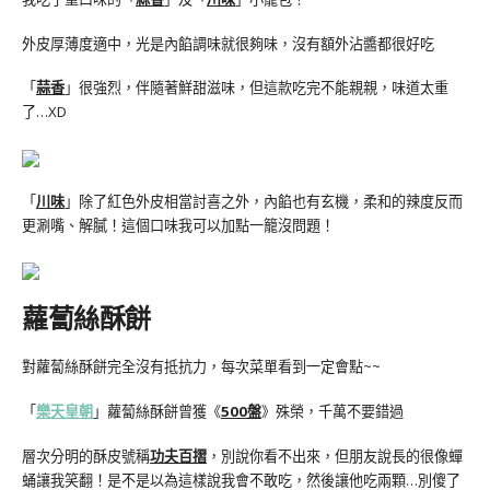
外皮厚薄度適中，光是內餡調味就很夠味，沒有額外沾醬都很好吃
「
蒜香
」很強烈，伴隨著鮮甜滋味，但這款吃完不能親親，味道太重
了…XD
「
川味
」除了紅色外皮相當討喜之外，內餡也有玄機，柔和的辣度反而
更涮嘴、解膩！這個口味我可以加點一籠沒問題！
蘿蔔絲酥餅
對蘿蔔絲酥餅完全沒有抵抗力，每次菜單看到一定會點~~
「
樂天皇朝
」蘿蔔絲酥餅曾獲《
500盤
》殊榮，千萬不要錯過
層次分明的酥皮號稱
功夫百摺
，別說你看不出來，但朋友說長的很像蟬
蛹讓我笑翻！是不是以為這樣說我會不敢吃，然後讓他吃兩顆…別傻了