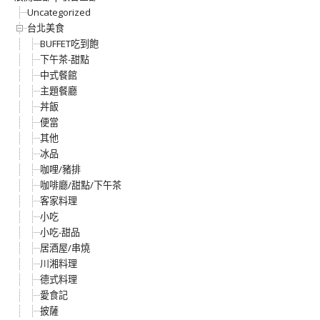
Uncategorized
台北美食
BUFFET吃到飽
下午茶-甜點
中式餐館
主題餐廳
丼飯
便當
其他
冰品
咖哩/豬排
咖啡廳/甜點/下午茶
客家料理
小吃
小吃-甜品
居酒屋/串燒
川湘料理
德式料理
愛食記
披薩