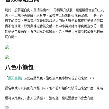
別於一般蒜泥白肉，直接推出PLUS的精緻升級版，嚴選穠纖合度的五花
肉，手工把小黃瓜絲包入其中，最後淋上特製的香辣蒜泥醬汁，是一道
費工的涼菜，光看賣相就覺得超級誘人的拉！雖然看起來紅通通的但其
實不會很辣，蒜泥與辣椒香氣交織，其中小黃瓜絲增添爽脆及水分，還
能稍稍中和辣度，五花肉意外很嫩而不柴，算是目前我吃過最好吃的蒜
泥白肉。
八色小籠包
「
樂天皇朝
」必點招牌菜色，沒吃過八色小籠包等於沒來過…XD
從名字就可以猜到有八種口味，但不看介紹你們猜的出來是什麼口味嗎
還可以跟朋友、家人玩猜謎，一邊吃飯一邊玩遊戲會不會太有趣