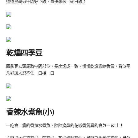
這道黑胡椒牛肉好下飯，直接想來一碗白飯了
乾煸四季豆
四季豆去頭尾取中間部位，長度切成一致，慢慢乾煸濃縮香氣，看似平
凡卻讓人忍不住一口接一口
香辣水煮魚(小)
一吃會上癮的香辣水煮魚，陣陣撲鼻的花椒香氣真的會ㄉ一ㄠˊ上！