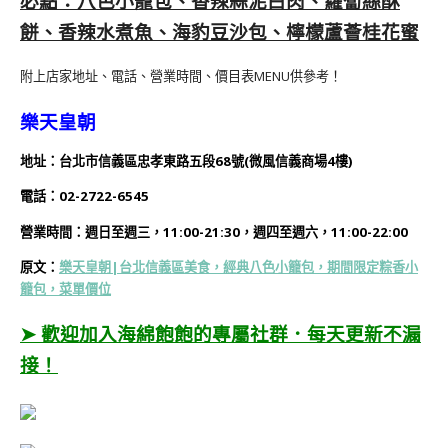
必點：八色小籠包、香辣蒜泥白肉、蘿蔔絲酥
餅、香辣水煮魚、海豹豆沙包、檸檬蘆薈桂花蜜
附上店家地址、電話、營業時間、價目表MENU供參考！
樂天皇朝
地址：台北市信義區忠孝東路五段68號(微風信義商場4樓)
電話：02-2722-6545
營業時間：
週日
至週三，11:00-21:30，週四至週六，11:00-22:00
原文：
樂天皇朝|台北信義區美食，經典八色小籠包，期間限定粽香小
籠包，菜單價位
➤ 歡迎加入海綿飽飽的專屬社群．每天更新不漏
接！