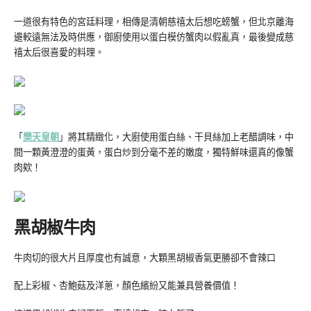
一道很有特色的宮廷料理，相傳是清朝慈禧太后想吃螃蟹，但北京離海
邊較遠無法及時供應，御廚使用以蛋白模仿蟹肉以假亂真，最後變成慈
禧太后很喜愛的料理。
「
樂天皇朝
」將其精緻化，大廚使用蛋白絲、干貝絲加上老醋調味，中
間一顆黃澄澄的蛋黃，蛋白炒到分毫不差的嫩度，獨特鮮味還真的像蟹
肉欸！
黑胡椒牛肉
牛肉切的很大片且厚度也有誠意，大顆黑胡椒香氣更勝卻不會辣口
配上彩椒、杏鮑菇及洋蔥，顏色繽紛又能兼具營養價值！