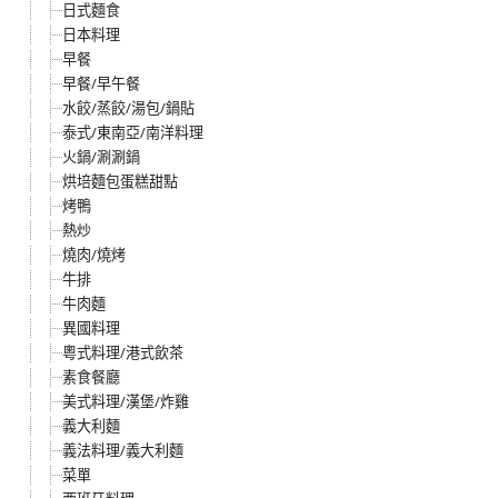
日式麵食
日本料理
早餐
早餐/早午餐
水餃/蒸餃/湯包/鍋貼
泰式/東南亞/南洋料理
火鍋/涮涮鍋
烘培麵包蛋糕甜點
烤鴨
熱炒
燒肉/燒烤
牛排
牛肉麵
異國料理
粵式料理/港式飲茶
素食餐廳
美式料理/漢堡/炸雞
義大利麵
義法料理/義大利麵
菜單