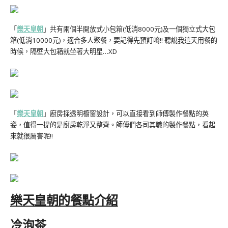
「
樂天皇朝
」共有兩個半開放式小包箱(低消8000元)及一個獨立式大包
箱(低消10000元)，適合多人聚餐，要記得先預訂唷!! 聽說我這天用餐的
時候，隔壁大包箱就坐著大明星…XD
「
樂天皇朝
」廚房採透明櫥窗設計，可以直接看到師傅製作餐點的英
姿，值得一提的是廚房乾淨又整齊。師傅們各司其職的製作餐點，看起
來就很厲害呢!!
樂天皇朝的餐點介紹
冷泡茶