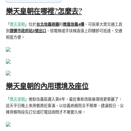
樂天皇朝在哪裡?怎麼去?
「
樂天皇朝
」位於
台北信義商圈
的
微風信義4樓
，可搭乘大眾交通工具
到
捷運市政府站3號出口
，搭電梯或手扶梯直接上四樓即可抵達，交通
相當方便。
樂天皇朝的內用環境及座位
「
樂天皇朝
」進駐信義區邁入第8年，最近重新改裝後環境更華麗了，
這天平日晚上來用餐將近客滿，以信義商圈而言不簡單，建議假日、尖
峰用餐時段先訂位或打電話詢問才不需要久候。