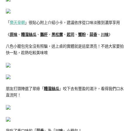
「
樂天皇朝
」很貼心附上介紹小卡，建議依序從口味淡雅到濃厚享用
《
原味
、
糟溜絲瓜
、
鵝肝
、
黑松露
、
起司
、
蟹粉
、
蒜香
、
川味
》
八色小籠包完全沒有照騙，送上桌的實體就是這麼漂亮！不過大家要拍
快一點，趁熱吃較美味唷
朋友打頭陣選了翠綠「
糟溜絲瓜
」咬下去有豐盈的湯汁，看得我們口水
直流阿！
我吃了重口味的「
蒜香
」及「
川味
」小籠包！