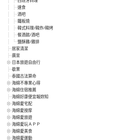
西班牙料理
速食
酒吧
鐵板燒
韓式料理/韓炸/韓烤
餐酒館/酒吧
鹽酥雞/雞排
居家清潔
廣宣
日本旅遊自由行
歇業
泰國古法算命
海綿不專業心得
海綿住宿推薦
海綿好康便宜報妳知
海綿愛宅配
海綿愛按摩
海綿愛旅遊
海綿愛玩ＡＰＰ
海綿愛美食
海綿愛運動