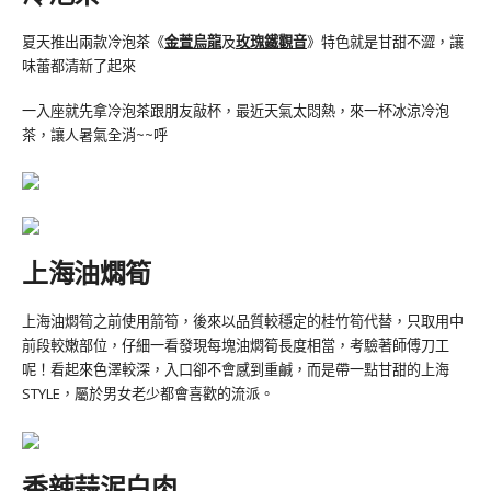
夏天推出兩款冷泡茶《
金萱烏龍
及
玫瑰鐵觀音
》特色就是甘甜不澀，讓
味蕾都清新了起來
一入座就先拿冷泡茶跟朋友敲杯，最近天氣太悶熱，來一杯冰涼冷泡
茶，讓人暑氣全消~~呼
上海油燜筍
上海油燜筍之前使用箭筍，後來以品質較穩定的桂竹筍代替，只取用中
前段較嫩部位，仔細一看發現每塊油燜筍長度相當，考驗著師傅刀工
呢！看起來色澤較深，入口卻不會感到重鹹，而是帶一點甘甜的上海
STYLE，屬於男女老少都會喜歡的流派。
香辣蒜泥白肉