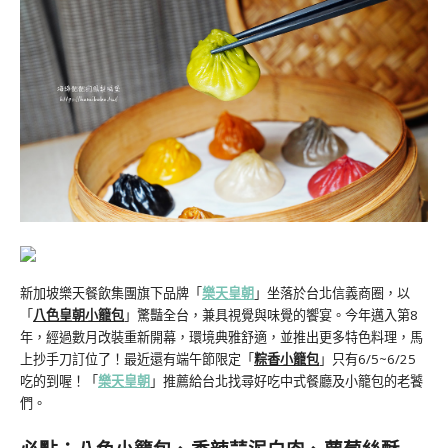
新加坡樂天餐飲集團旗下品牌「
樂天皇朝
」坐落於台北信義商圈，以
「
八色皇朝小籠包
」驚豔全台，兼具視覺與味覺的饗宴。今年邁入第8
年，經過數月改裝重新開幕，環境典雅舒適，並推出更多特色料理，馬
上抄手刀訂位了！最近還有端午節限定「
粽香小籠包
」只有6/5~6/25
吃的到喔！「
樂天皇朝
」推薦給台北找尋好吃中式餐廳及小籠包的老饕
們。