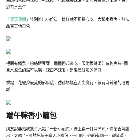
主廚把大紅袍辣椒、乾辣椒、花椒煉製辣油，是邪惡香氣的來源，另外
還有水煮牛
「
樂天皇朝
」特別推出小份量，這樣就不用擔心吃一大鍋水煮魚，無法
品嘗其他菜色
裡面有鱸魚、粉絲跟豆芽，通通撈起來吃，吸附香辣湯汁有夠爽拉~而
且水煮魚的湯可以喝，辣口不辣喉，是溫潤舒服的流派
重點：花椒控最愛的酥麻感，彷彿螞蟻在舌尖爬行，很有麻辣鍋的既視
感！
端午粽香小籠包
朋友說要給我驚喜又點了一份小籠包，送上桌一打開蒸籠，粽葉香氣飄
出，太酷了~居然把粽子塞入小籠包，一口咬下內餡有糯米、鹹蛋黃、