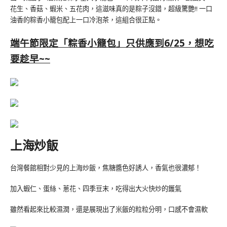
花生、香菇、蝦米、五花肉，這滋味真的是粽子沒錯，超級驚艷!! 一口
油香的粽香小籠包配上一口冷泡茶，這組合很正點。
端午節限定「粽香小籠包」只供應到6/25，想吃
要趁早~~
上海炒飯
台灣餐館相對少見的上海炒飯，焦糖醬色好誘人，香氣也很濃郁！
加入蝦仁、蛋絲、蔥花、四季豆末，吃得出大火快炒的鑊氣
雖然看起來比較濕潤，還是展現出了米飯的粒粒分明，口感不會濕軟