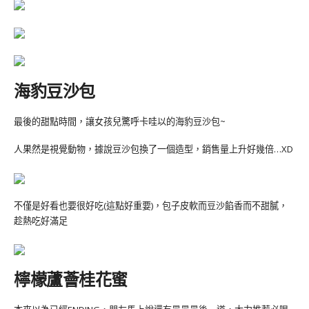
海豹豆沙包
最後的甜點時間，讓女孩兒驚呼卡哇以的海豹豆沙包~
人果然是視覺動物，據說豆沙包換了一個造型，銷售量上升好幾倍…XD
不僅是好看也要很好吃(這點好重要)，包子皮軟而豆沙餡香而不甜膩，
趁熱吃好滿足
檸檬蘆薈桂花蜜