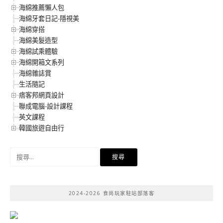
海綿推薦懶人包
海綿牙套日記-隱視美
海綿穿搭
海綿美髮造型
海綿試乘體驗
海綿開箱文系列
海綿雜誌賞
生活隨記
痞客邦網頁設計
聯成電腦-設計課程
英文課程
韓國旅遊自由行
搜
尋
關
鍵
2024-2026 食尚玩家駐站部落客
字: