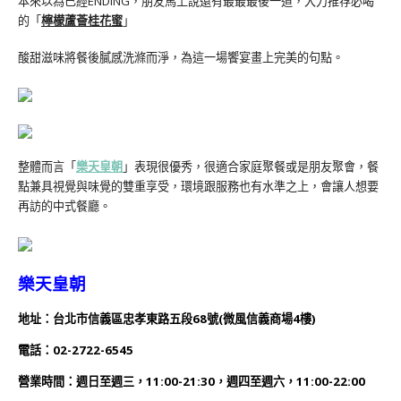
本來以為已經ENDING，朋友馬上說還有最最最後一道，大力推荐必喝
的「
檸檬蘆薈桂花蜜
」
酸甜滋味將餐後膩感洗滌而淨，為這一場饗宴畫上完美的句點。
整體而言「
樂天皇朝
」表現很優秀，很適合家庭聚餐或是朋友聚會，餐
點兼具視覺與味覺的雙重享受，環境跟服務也有水準之上，會讓人想要
再訪的中式餐廳。
樂天皇朝
地址：台北市信義區忠孝東路五段68號(微風信義商場4樓)
電話：02-2722-6545
營業時間：
週日
至週三，11:00-21:30，週四至週六，11:00-22:00