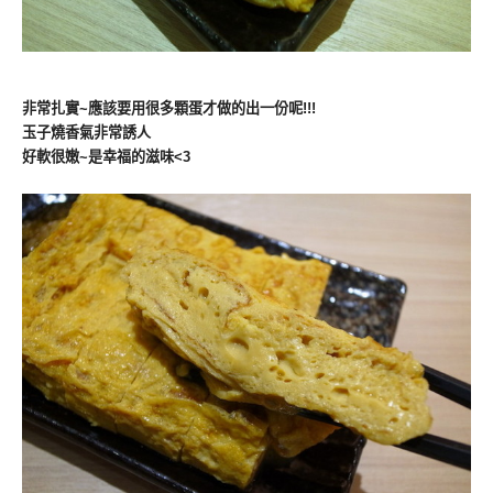
非常扎實~應該要用很多顆蛋才做的出一份呢!!!
玉子燒香氣非常誘人
好軟很嫩~是幸福的滋味<3