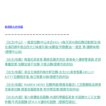
檢視較大的地圖
－－－－－－－－－－－－－－－－－－－－－
【台北|中山】一風堂拉麵(中山本店)(4/1~4每天送40碗拉麵活動辦法)來
台滿四週年推出四大口味搶先看(淡麗塩/芳醇醬油/一風堂 黑/濃醇味噌)
(捷運中山站)
【台北|信義】微風松高美食-麵屋武藏虎洞店-豚骨魚介濃郁雙湯頭-虎洞
專屬菜單-加麵加湯不加價-大推沾麵(捷運市政府站)
【台北|信義】來自北海道的梅光軒拉麵-台北101美食推薦-HELLO
KITTY拉麵限定版-每日限量30碗(捷運市政府站)
【台北|信義】RAMEN HERO 拉麵英雄(微風信義店)-三田製麵新品牌東
京豚骨拉麵-微風信義館美食-附完整菜單(捷運市政府站)
【台北|內湖】香川屋讚岐烏龍麵-內湖科學園區美食-吃超飽大三元叉燒/
炸雞/牛肉烏龍麵-好ＭＡＮ讓你吃超飽（捷運西湖站）