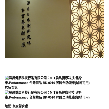
－－－－－－－－－－－－－－－－－－－－－－－
店家資訊
地點
:
玄麻蕎麥處