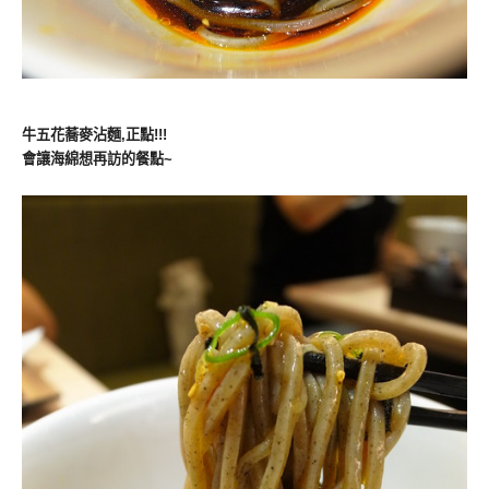
牛五花蕎麥沾麵,正點!!!
會讓海綿想再訪的餐點~