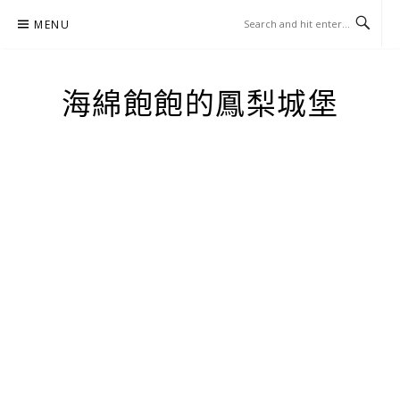
Skip
MENU
to
content
海綿飽飽的鳳梨城堡