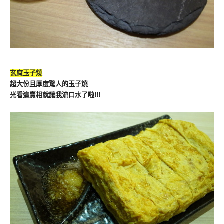
玄麻玉子燒
超大份且厚度驚人的玉子燒
光看這賣相就讓我流口水了啦!!!