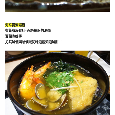
海幸蕎麥湯麵
有黃有綠有紅~配色繽紛的湯麵
賣相也好棒
尤其鮮蝦與蛤蠣光聞味道就知道鮮甜!!!