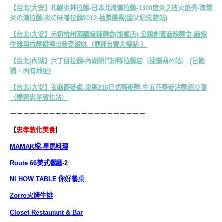
【台北|大安】札幌炎神拉麵-日本北海道拉麵-1300度炎之技火焰秀-海薰
炎の潮拉麵-炎の味噌拉麵2012-抽獎優惠(國父紀念館站)
【台北|大安】赤初杭州酒釀麻辣麵食(旗艦店)-公館創意麻辣麵食-麻辣
牛雜與拉麵碰撞出新奇滋味（捷運台電大樓站 ）
【台北|內湖】六丁目拉麵-內湖熱門排隊拉麵店（捷運葫州站） (已搬
遷、內有地址)
【台北|大安】玄麻蕎麥處-東區216日式蕎麥麵-牛五花蕎麥沾麵超Ｑ彈
（捷運忠孝敦化站）
－－－－－－－－－－－－－－－－－－－－－
【
忠孝敦化美食
】
MAMAK檔-星馬料理
Route 66美式餐廳
-2
NI HOW TABLE 你好餐桌
Zorro火烤牛排
Closet Restaurant & Bar