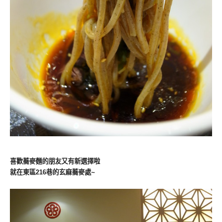
喜歡蕎麥麵的朋友又有新選擇啦
就在東區216巷的玄麻蕎麥處~