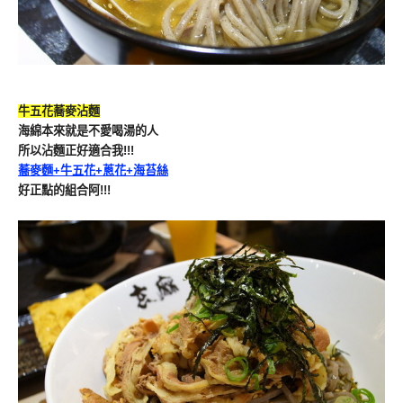
牛五花蕎麥沾麵
海綿本來就是不愛喝湯的人
所以沾麵正好適合我!!!
蕎麥麵+牛五花+蔥花+海苔絲
好正點的組合阿!!!