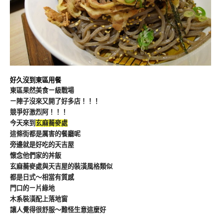
好久沒到東區用餐
東區果然美食ㄧ級戰場
ㄧ陣子沒來又開了好多店！！！
競爭好激烈阿！！！
今天來到
玄麻蕎麥處
這條街都是厲害的餐廳呢
旁邊就是好吃的天吉屋
懷念他們家的丼飯
玄麻蕎麥處與天吉屋的裝潢風格類似
都是日式～相當有質感
門口的ㄧ片綠地
木系裝潢配上落地窗
讓人覺得很舒服～難怪生意這麼好