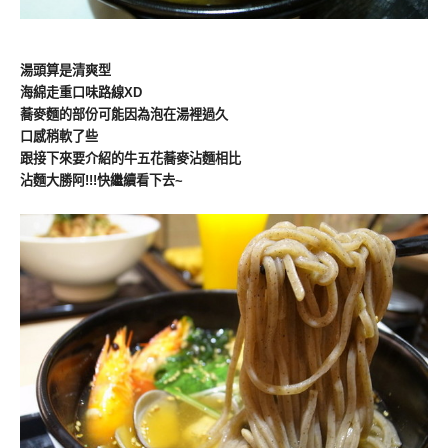
湯頭算是清爽型
海綿走重口味路線XD
蕎麥麵的部份可能因為泡在湯裡過久
口感稍軟了些
跟接下來要介紹的牛五花蕎麥沾麵相比
沾麵大勝阿!!!快繼續看下去~