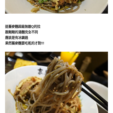
這蕎麥麵超級無敵Q的拉
跟剛剛的湯麵完全不同
應該是有冰鎮過
果然蕎麥麵要吃乾的才對!!!