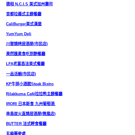
德相 N.C.I.S 美式加州壽司
宮都拉義式主題餐廳
CaliBurger美式漢堡
YumYum Deli
川賀燒烤居酒屋(市民店)
果然匯素食吃到飽餐廳
LFA老富昌法美式餐廳
一品活蝦(市民店)
KP牛排小酒館Steak Bistro
Rilakkuma Café拉拉熊主題餐廳
IRORI 日本新食 九州葡萄酒
串鳥炭火直燒居酒屋(微風店)
BUTTER 法式輕食餐廳
玄麻蕎麥處