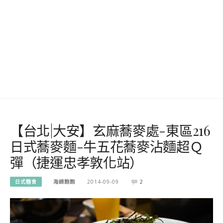
【台北|大安】玄麻蕎麥處-東區216
日式蕎麥麵-牛五花蕎麥沾麵超Ｑ
彈（捷運忠孝敦化站）
日式麵食
海綿飽飽
2014-09-09
2