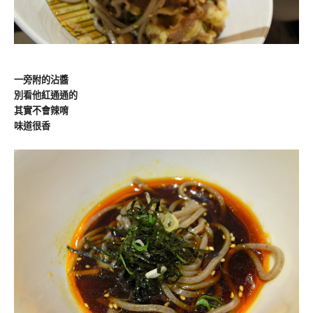
一旁附的沾醬
別看他紅通通的
其實不會辣唷
味道很香