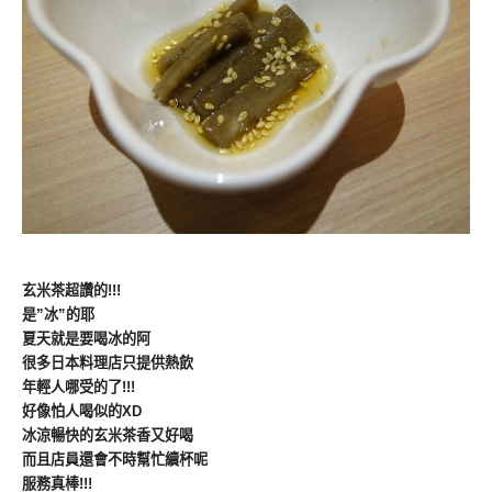
玄米茶超讚的!!!
是”冰”的耶
夏天就是要喝冰的阿
很多日本料理店只提供熱飲
年輕人哪受的了!!!
好像怕人喝似的XD
冰涼暢快的玄米茶香又好喝
而且店員還會不時幫忙續杯呢
服務真棒!!!