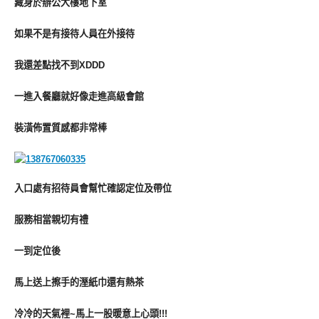
藏身於辦公大樓地下室
如果不是有接待人員在外接待
我還差點找不到XDDD
一進入餐廳就好像走進高級會館
裝潢佈置質感都非常棒
入口處有招待員會幫忙確認定位及帶位
服務相當親切有禮
一到定位後
馬上送上擦手的溼紙巾還有熱茶
冷冷的天氣裡~馬上一股暖意上心頭!!!