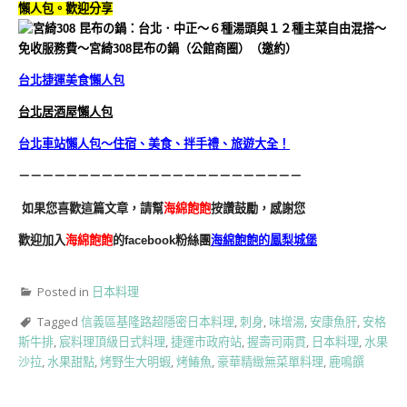
懶人包。歡迎分享
台北捷運美食懶人包
台北居酒屋懶人包
台北車站懶人包～住宿、美食、拌手禮、旅遊大全！
－－－－－－－－－－－－－－－－－－－－－－－－
如果您喜歡這篇文章，請幫
海綿飽飽
按讚鼓勵，感謝您
歡迎加入
海綿飽飽
的facebook粉絲團
海綿飽飽的鳳梨城堡
Posted in
日本料理
Tagged
信義區基隆路超隱密日本料理
,
刺身
,
味增湯
,
安康魚肝
,
安格
斯牛排
,
宸料理頂級日式料理
,
捷運市政府站
,
握壽司兩貫
,
日本料理
,
水果
沙拉
,
水果甜點
,
烤野生大明蝦
,
烤鰆魚
,
豪華精緻無菜單料理
,
鹿鳴饌