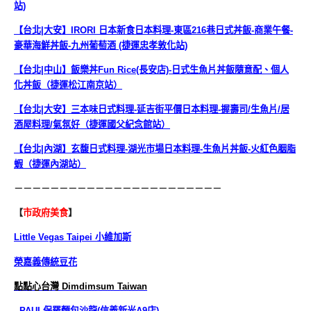
站)
【台北|大安】IRORI 日本新食日本料理-東區216巷日式丼飯-商業午餐-
豪華海鮮丼飯-九州葡萄酒 (捷運忠孝敦化站)
【台北|中山】飯樂丼Fun Rice(長安店)-日式生魚片丼飯隨意配、個人
化丼飯（捷運松江南京站）
【台北|大安】三本味日式料理-延吉街平價日本料理-握壽司/生魚片/居
酒屋料理/氣氛好（捷運國父紀念館站）
【台北|內湖】玄馥日式料理-湖光市場日本料理-生魚片丼飯-火紅色胭脂
蝦（捷運內湖站）
－－－－－－－－－－－－－－－－－－－－－－－
【
市政府美食
】
Little Vegas Taipei 小維加斯
榮嘉義傳統豆花
點點心台灣 Dimdimsum Taiwan
PAUL保羅麵包沙龍(信義新光A9店)