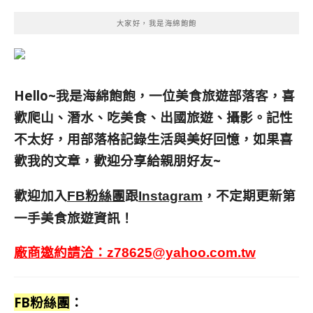
大家好，我是海綿飽飽
Hello~我是海綿飽飽，一位美食旅遊部落客，
喜
歡爬山、潛水、吃美食、出國旅遊、攝影。
記性
不太好，用部落格記錄生活與美好回憶，
如果喜
歡我的文章，歡迎分享給親朋好友
~
歡迎加入
跟
，不定期更新第
FB粉絲團
Instagram
一手美食旅遊資訊！
廠商邀約請洽：
z78625@yahoo.com.tw
FB粉絲團
：