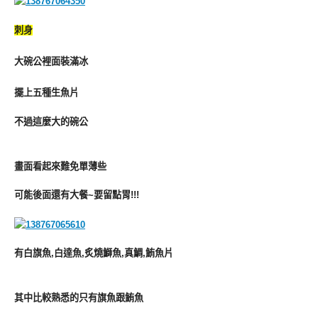
刺身
大碗公裡面裝滿冰
擺上五種生魚片
不過這麼大的碗公
畫面看起來難免單薄些
可能後面還有大餐~要留點胃!!!
有白旗魚,白達魚,炙燒鰤魚,真鯛,鮪魚片
其中比較熟悉的只有旗魚跟鮪魚