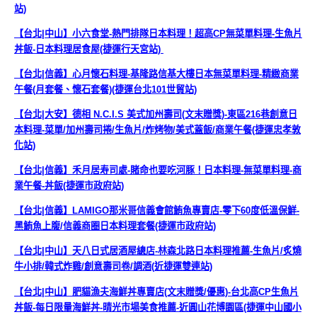
站)
【台北|中山】小六食堂-熱門排隊日本料理！超高CP無菜單料理-生魚片
丼飯-日本料理居食屋(捷運行天宮站)
【台北|信義】心月懷石料理-基隆路信基大樓日本無菜單料理-精緻商業
午餐(月套餐、懷石套餐)(捷運台北101世貿站)
【台北|大安】德相 N.C.I.S 美式加州壽司(文末贈獎)-東區216巷創意日
本料理-菜單/加州壽司捲/生魚片/炸烤物/美式蓋飯/商業午餐(捷運忠孝敦
化站)
【台北|信義】禾月居寿司處-賭命也要吃河豚！日本料理-無菜單料理-商
業午餐-丼飯(捷運市政府站)
【台北|信義】LAMIGO那米哥信義會館鮪魚專賣店-零下60度低溫保鮮-
黑鮪魚上腹/信義商圈日本料理套餐(捷運市政府站)
【台北|中山】天八日式居酒屋總店-林森北路日本料理推薦-生魚片/炙燒
牛小排/韓式炸雞/創意壽司卷/調酒(近捷運雙連站)
【台北|中山】肥貓漁夫海鮮丼專賣店(文末贈獎/優惠)-台北高CP生魚片
丼飯-每日限量海鮮丼-晴光市場美食推薦-近圓山花博園區(捷運中山國小