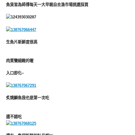
魚貨皆為師傅每天一大早親自去漁市場挑選採買
生魚片新鮮度很高
肉質蠻細緻的喔
入口即化~
炙燒鰤魚我也是第一次吃
還不錯吃