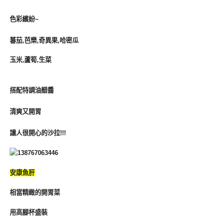
色彩繽紛~
蕃茄,芭樂,奇異果,哈密瓜
玉米,蘆筍,生菜
搭配特調油醋醬
清爽又開胃
讓人很開心的沙拉!!!
安康魚肝
相當精緻的開胃菜
用高腳杯盛裝