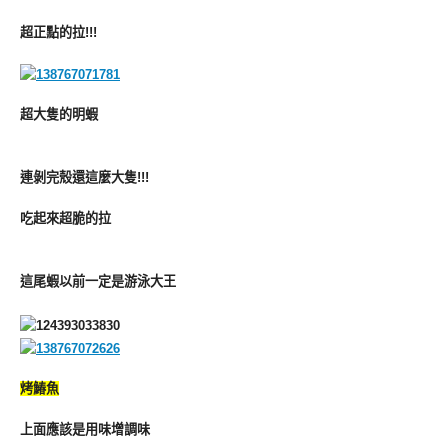
超正點的拉!!!
超大隻的明蝦
連剝完殼還這麼大隻!!!
吃起來超脆的拉
這尾蝦以前一定是游泳大王
烤鰆魚
上面應該是用味增調味