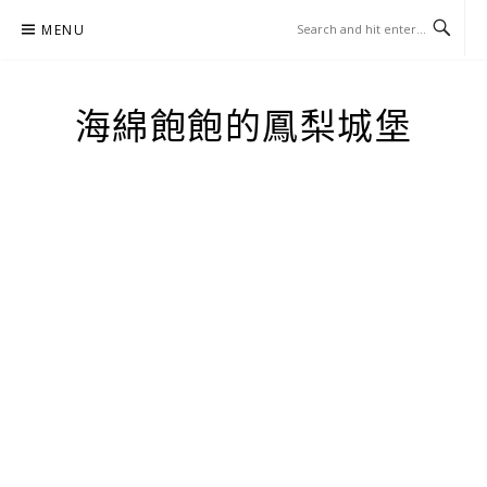
Skip
MENU
to
content
海綿飽飽的鳳梨城堡