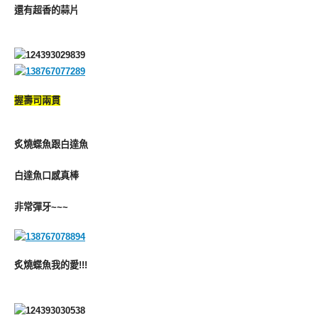
還有超香的蒜片
握壽司兩貫
炙燒蝶魚跟白達魚
白達魚口感真棒
非常彈牙~~~
炙燒蝶魚我的愛!!!