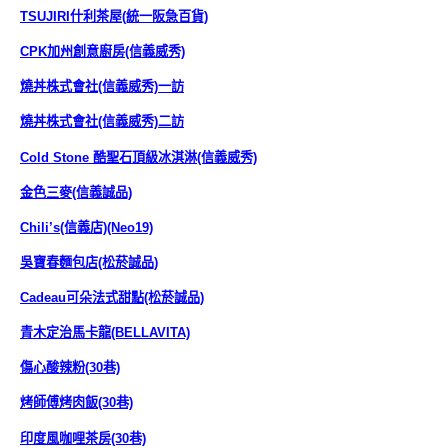
TSUJIRI什利茶屋(統一阪急百貨)
CPK加州創意廚房(信義威秀)
燒丼株式會社(信義威秀)一訪
燒丼株式會社(信義威秀)二訪
Cold Stone 酷聖石頂級冰淇淋(信義威秀)
金色三麥(信義誠品)
Chili’s(信義店)(Neo19)
吳寶春麵包店(松菸誠品)
Cadeau可朵法式甜點(松菸誠品)
青木定治馬卡龍(BELLAVITA)
傷心酸辣粉(30巷)
烤師傅烤肉飯(30巷)
印度風咖哩茶房(30巷)