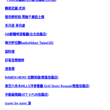
麵屋武藏-虎洞
御見輕烘焙
-雪融千層起士燒
禾月居 寿司處
GB鮮釀啤酒餐廳(台北信義店)
梅光軒拉麵
baikohkken Taipei101
宸料理
好客音樂燒烤
酒食憩
RAMEN HERO 拉麵英雄(微風信義店)
東京六本木HILLS洋食餐廳 Grill Domi Kosugi
(微風信義店)
辛殿麻辣鍋(ATT 4 FUN信義店)
izumi by sumi 湶