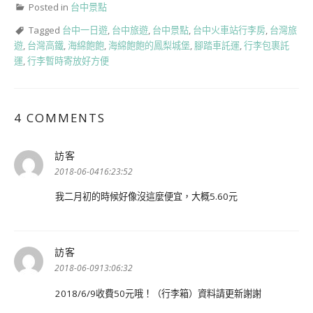
Posted in
台中景點
Tagged
台中一日遊
,
台中旅遊
,
台中景點
,
台中火車站行李房
,
台灣旅
遊
,
台灣高鐵
,
海綿飽飽
,
海綿飽飽的鳳梨城堡
,
腳踏車託運
,
行李包裹託
運
,
行李暫時寄放好方便
4 COMMENTS
訪客
表
示:
2018-06-0416:23:52
我二月初的時候好像沒這麼便宜，大概5.60元
訪客
表
示:
2018-06-0913:06:32
2018/6/9收費50元哦！（行李箱）資料請更新謝謝