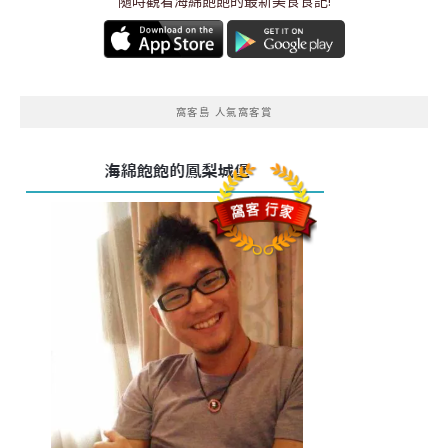
隨時觀看海綿飽飽的最新美食食記!
窩客島 人氣窩客賞