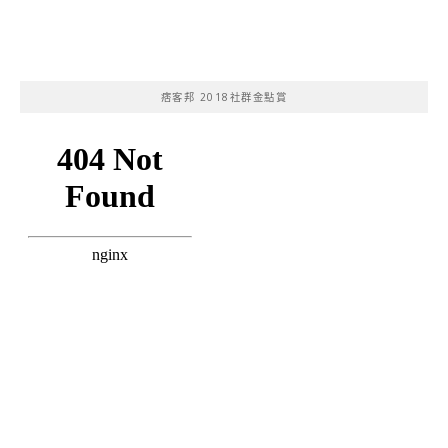
痞客邦 2018社群金點賞