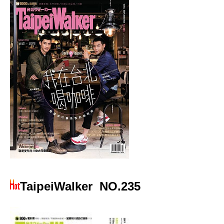
TaipeiWalker
NO.235