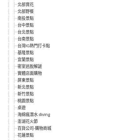
北部賞花
北部野餐
南投景點
台中景點
台北景點
台南景點
台灣IG熱門打卡點
基隆景點
宜蘭景點
密室逃脫解謎
實體店面購物
屏東景點
新北景點
新竹景點
桃園景點
桌遊
海綿瘋潛水 diving
澎湖花火節
百貨公司-購物商城
花蓮景點