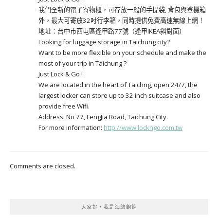
我們全新的電子寄物櫃，可存放一般的手提袋, 背包與登機箱
外，最大可寄放32吋行李箱，同時提供免費高速無線上網！
地址：台中市西屯區逢甲路77號（逢甲IKEA斜對面）
Looking for luggage storage in Taichung city?
Want to be more flexible on your schedule and make the
most of your trip in Taichung ?
Just Lock & Go !
We are located in the heart of Taichng, open 24/7, the
largest locker can store up to 32 inch suitcase and also
provide free Wifi.
Address: No 77, FengJia Road, Taichung City.
For more information:
http://www.lockngo.com.tw
Comments are closed.
大家好，我是海綿飽飽