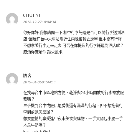
CHUI YI
表
示:
2018-12-2718:04:34
你好你好 我想請問一下 相中行李託運是否可以將行李送到酒
店?因我在台中火車站附近住兩晚後轉去逢甲 但中間有行程
不想拿著行李走來走去 可否在你提及的行李託運到酒店呢？
麻煩你麻煩你 跪求跪求
訪客
表
示:
2019-04-0601:44:11
在找尋台中市區地點方便，乾淨與24小時開放的行李寄放服
務嗎？
早班機到台中或飯店退房後還有滿滿的行程，但不想拖著行
李到處跑怎麼辦？
想要盡情的享受逢甲夜市美食與購物，一手大腸包小腸一手
木瓜牛奶嗎？
Just Lock & Go !