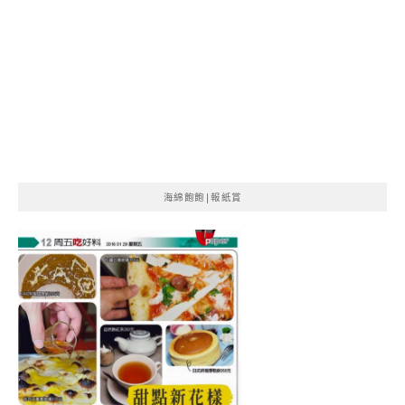
海綿飽飽|報紙賞