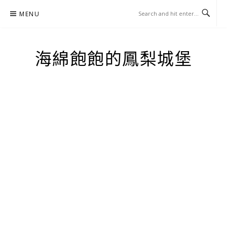
Skip
MENU
to
content
海綿飽飽的鳳梨城堡