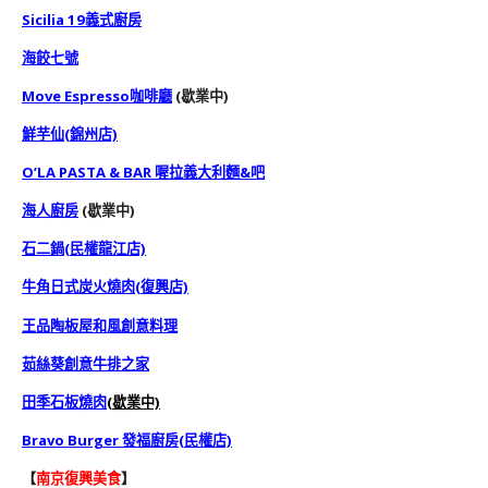
Sicilia 19義式廚房
海餃七號
Move Espresso咖啡廳
(歇業中)
鮮芋仙(錦州店)
O’LA PASTA & BAR 喔拉義大利麵&吧
海人廚房
(歇業中)
石二鍋(民權龍江店)
牛角日式炭火燒肉(復興店)
王品陶板屋和風創意料理
茹絲葵創意牛排之家
田季石板燒肉
(歇業中)
Bravo Burger 發福廚房(民權店)
【
南京復興
美食
】