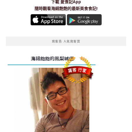
下載
愛食記App
隨時觀看海綿飽飽的最新美食食記!
窩客島 人氣窩客賞