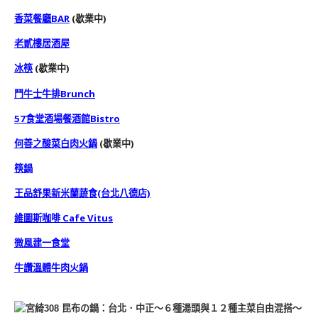
香菜餐廳BAR
(歇業中)
老貳樓居酒屋
冰筷
(歇業中)
鬥牛士牛排Brunch
57食堂酒場餐酒館Bistro
何善之酸菜白肉火鍋
(歇業中)
筷鍋
王品舒果新米蘭蔬食(台北八德店)
維圖斯咖啡 Cafe Vitus
微風建一食堂
牛讚溫體牛肉火鍋