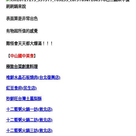
刷刷鍋來說
表面算是非常出色
有物超所值的感覺
難怪會天天都大爆滿！！！
【
中山國中
美食
】
極致台菜創意料理
唯鮮水晶石板燒肉(台北復興店)
紅豆食府(民生店)
秒鮮旺台灣土鳳梨酥
十二籃粥火鍋一訪(敦北店)
十二籃粥火鍋二訪(敦北店)
十二籃粥火鍋三訪(敦北店)