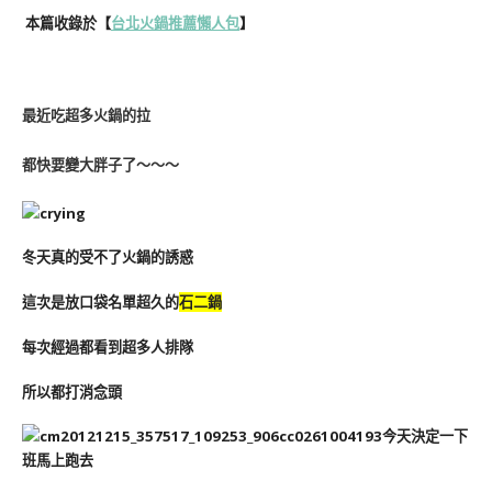
本篇收錄於
【
台北火鍋
推薦
懶人包
】
最近吃超多火鍋的拉
都快要變大胖子了～～～
冬天真的受不了火鍋的誘惑
這次是放口袋名單超久的
石二鍋
每次經過都看到超多人排隊
所以都打消念頭
今天決定一下
班馬上跑去