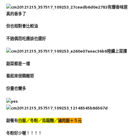
有爆香味道
真的香多了
但也相對會比較油
不過偶而吃應該也還好
陸續上菜摟
副菜都是ㄧ樣
看起來很精緻耶
份量也蠻多
副餐有
白飯／冬粉／烏龍麵／
滷肉飯＋５元
冬粉好少喔！！！！