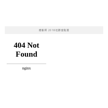
痞客邦 2018社群金點賞