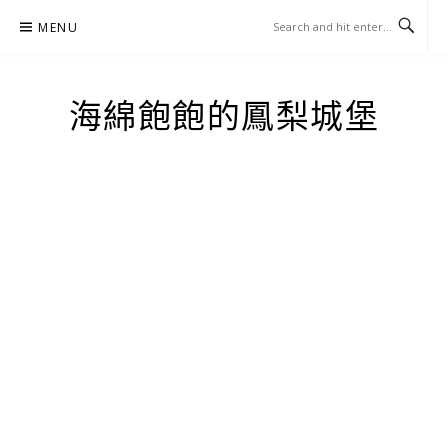
Skip
MENU
to
content
海綿飽飽的鳳梨城堡