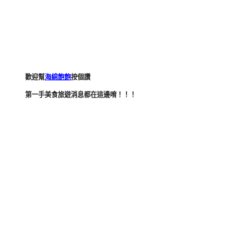
歡迎幫
海綿飽飽
按個讚
第一手美食旅遊消息都在這邊唷！！！