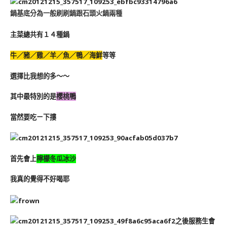
鍋基底分為一般刷刷鍋跟石頭火鍋兩種
主菜總共有１４種鍋
牛／豬／雞／羊／魚／鴨／海鮮
等等
選擇比我想的多～～
其中最特別的是
櫻桃鴨
當然要吃ㄧ下摟
首先會上
檸檬冬瓜冰沙
我真的覺得不好喝耶
之後服務生會