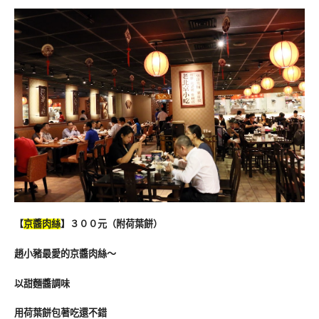
【
京醬肉絲
】３００元（附荷葉餅）
趙小豬最愛的京醬肉絲～
以甜麵醬調味
用荷葉餅包著吃還不錯