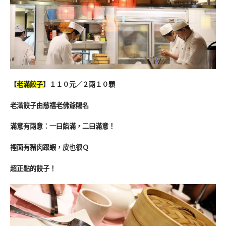
【
老滿餃子
】１１０元／２兩１０顆
老滿餃子由慈禧老佛爺賜名
滿意有兩意：一曰餡滿，二曰滿意！
裡面有豬肉跟蝦，皮也很Ｑ
超正點的餃子！