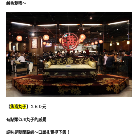
鹹香涮嘴～
【
焦溜丸子
】２６０元
有點類似川丸子的感覺
調味是糖醋路線～口感扎實挺下飯！