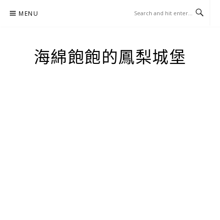
Skip
MENU
to
content
海綿飽飽的鳳梨城堡