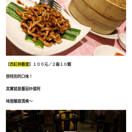
【
西紅柿雞蛋
】１００元／２兩１０顆
很特別的口味！
其實就是蕃茄炒蛋阿
味道酸甜清爽～