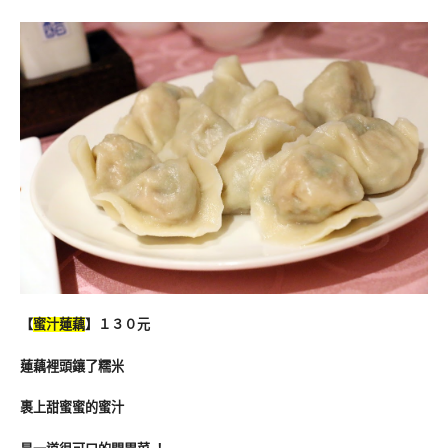
【
蜜汁蓮藕
】１３０元
蓮藕裡頭鑲了糯米
裹上甜蜜蜜的蜜汁