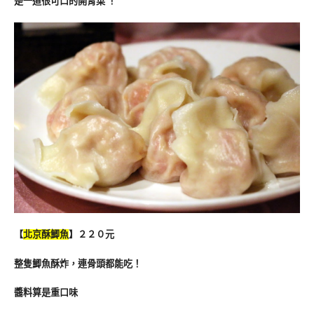
是一道很可口的開胃菜 ！
【
北京酥鯽魚
】２２０元
整隻鯽魚酥炸，連骨頭都能吃！
醬料算是重口味