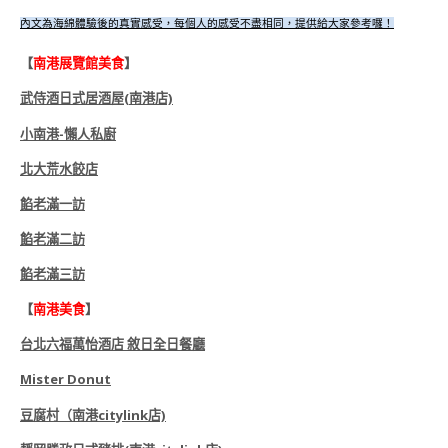
內文為海綿體驗後的真實感受，每個人的感受不盡相同，提供給大家參考囉！
【
南港展覽館美食
】
武侍酒日式居酒屋(南港店)
小南港-懶人私廚
北大荒水餃店
餡老滿一訪
餡老滿二訪
餡老滿三訪
【
南港美食
】
台北六福萬怡酒店 敘日全日餐廳
Mister Donut
豆腐村（南港citylink店)