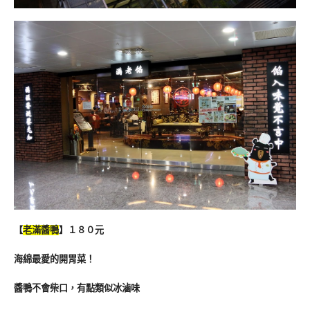
【
老滿醬鴨
】１８０元
海綿最愛的開胃菜！
醬鴨不會柴口，有點類似冰滷味