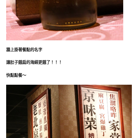
牆上掛著餐點的名字
讓肚子餓扁的海綿更餓了！！！
快點點餐～