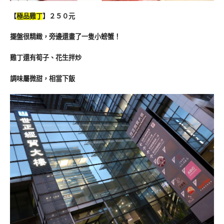
【
極品雞丁
】２５０元
擺盤很精緻，旁邊還畫了一隻小螃蟹！
雞丁還有筍子、花生拌炒
調味屬微甜，相當下飯