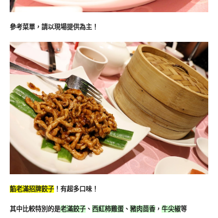
參考菜單，請以現場提供為主！
餡老滿招牌餃子
！有超多口味！
其中比較特別的是
老滿餃子
、
西紅柿雞蛋
、
豬肉茴香
，
牛尖椒
等