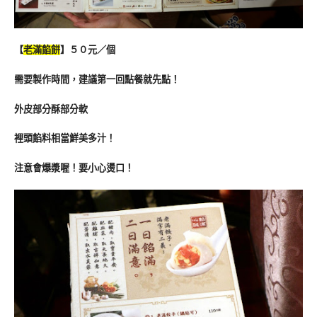
【
老滿餡餅
】５０元／個
需要製作時間，建議第一回點餐就先點！
外皮部分酥部分軟
裡頭餡料相當鮮美多汁！
注意會爆漿喔！要小心燙口！