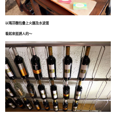
以瑪芬麵包疊上火腿及水波蛋
看起來挺誘人的～