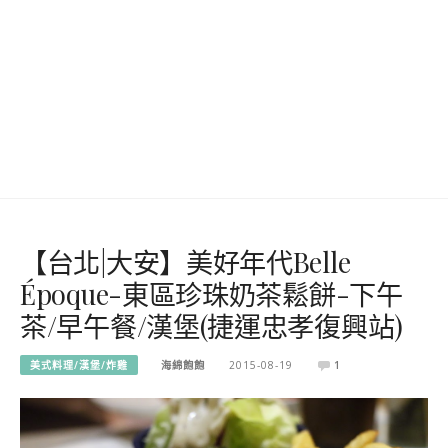
【台北|大安】美好年代Belle
Époque-東區珍珠奶茶鬆餅-下午
茶/早午餐/漢堡(捷運忠孝復興站)
美式料理/漢堡/炸雞
海綿飽飽
2015-08-19
1