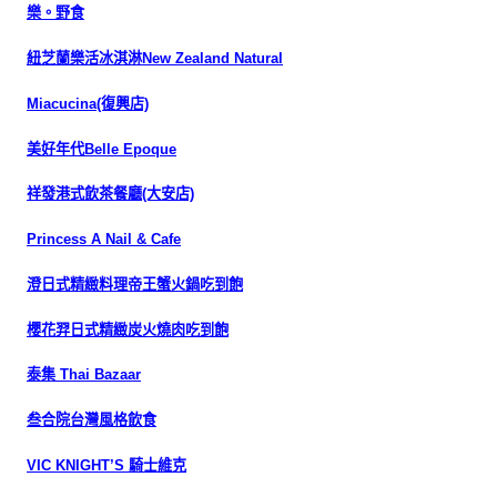
樂。野食
紐芝蘭樂活冰淇淋New Zealand Natural
Miacucina(復興店)
美好年代Belle Epoque
祥發港式飲茶餐廳(大安店)
Princess A Nail & Cafe
澄日式精緻料理帝王蟹火鍋吃到飽
櫻花羿日式精緻炭火燒肉吃到飽
泰集 Thai Bazaar
叁合院台灣風格飲食
VIC KNIGHT’S 騎士維克