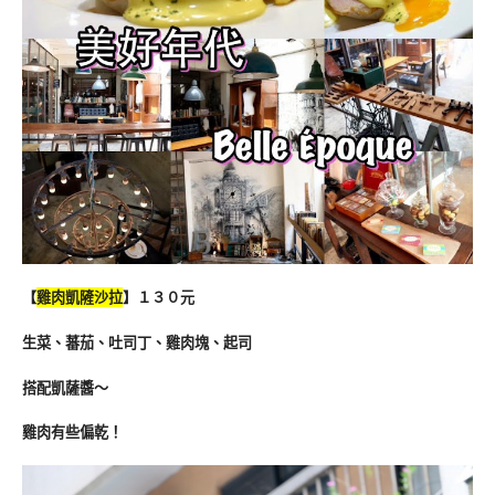
【
雞肉凱隡沙拉
】１３０元
生菜、蕃茄、吐司丁、雞肉塊、起司
搭配凱薩醬～
雞肉有些偏乾！