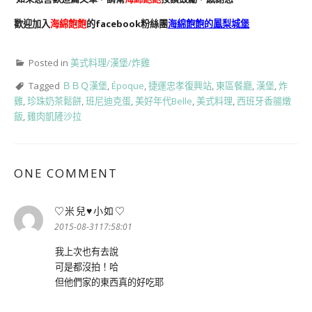
歡迎加入
海綿飽飽
的facebook粉絲團
海綿飽飽的鳳梨城堡
Posted in
美式料理/漢堡/炸雞
Tagged
ＢＢＱ漢堡
,
Époque
,
捷運忠孝復興站
,
東區餐廳
,
漢堡
,
炸
雞
,
珍珠奶茶鬆餅
,
班尼迪克蛋
,
美好年代Belle
,
美式料理
,
西班牙香腸燉
飯
,
雞肉凱隡沙拉
ONE COMMENT
♡米兒♥小如♡
表
示:
2015-08-3117:58:01
我上次也有去說
可是都沒拍！哈
但他們家的東西真的好吃耶