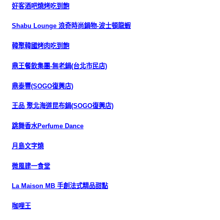
好客酒吧燒烤吃到飽
Shabu Lounge 浪奇時尚鍋物-波士頓龍蝦
韓聚韓國烤肉吃到飽
鼎王餐飲集團-無老鍋(台北市民店)
鼎泰豐(SOGO復興店)
王品 聚北海道昆布鍋(SOGO復興店)
跳舞香水Perfume Dance
月島文字燒
微風建一食堂
La Maison MB 手創法式精品甜點
咖哩王