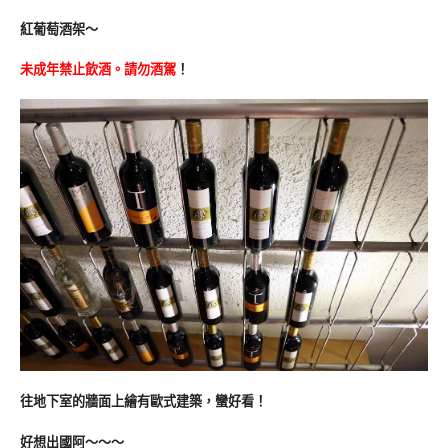
紅葡萄酒架～
未成年禁止飲酒。請勿酒駕
！
往地下室的牆面上繪有歐式建築，蠻好看！
好想出國阿～～～