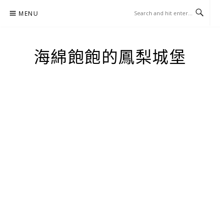
Skip
MENU
to
content
海綿飽飽的鳳梨城堡