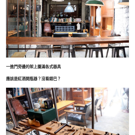
一進門旁邊的架上擺滿各式器具
應該是紅酒開瓶器？沒看錯巴？