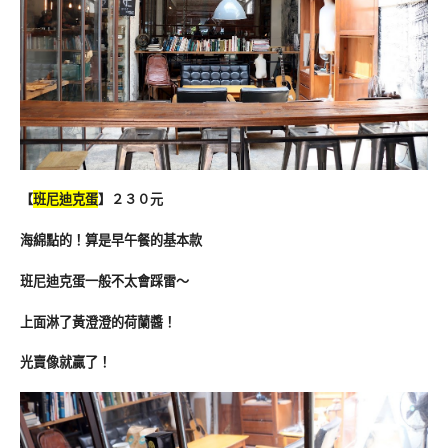
【
班尼迪克蛋
】２３０元
海綿點的！算是早午餐的基本款
班尼迪克蛋一般不太會踩雷～
上面淋了黃澄澄的荷蘭醬！
光賣像就贏了！