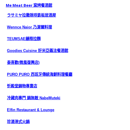
Me Meat Beer 窯烤餐酒館
ラサミヤ拉撒咪呀鉄板居酒屋
Wennce Naior 乃渥爾料理
TEUMSAE縫隙拉麵
Goodies Cuisine 好米亞義法餐酒館
泰喜歡(微風復興店)
PURO PURO 西班牙傳統海鮮料理餐廳
忻殿堂鍋物專賣店
冷藏肉專門 鍋無敵 NabeMuteki
Elfin Restaurant & Lounge
珍湯港式火鍋