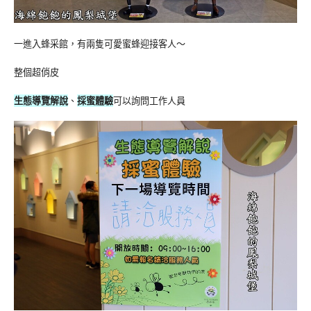
一進入蜂采館，有兩隻可愛蜜蜂迎接客人～
整個超俏皮
生態導覽解說
、
採蜜體驗
可以詢問工作人員