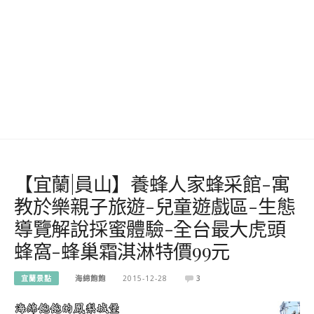
【宜蘭|員山】養蜂人家蜂采館-寓
教於樂親子旅遊-兒童遊戲區-生態
導覽解說採蜜體驗-全台最大虎頭
蜂窩-蜂巢霜淇淋特價99元
宜蘭景點
海綿飽飽
2015-12-28
3