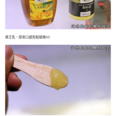
蜂王乳，原來口感有點嗆辣XD