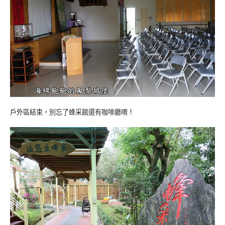
戶外區結束，別忘了蜂采館還有咖啡廳唷！