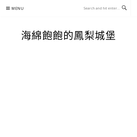
Skip
MENU
to
content
海綿飽飽的鳳梨城堡