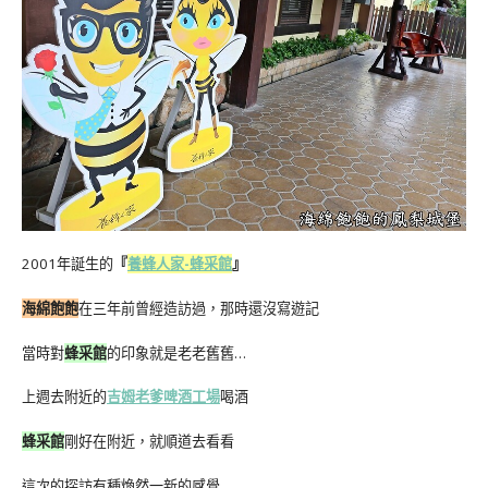
2001年誕生的
『
養蜂人家-蜂采館
』
海綿飽飽
在三年前曾經造訪過，那時還沒寫遊記
當時對
蜂采館
的印象就是老老舊舊…
上週去附近的
吉姆老爹啤酒工場
喝酒
蜂采館
剛好在附近，就順道去看看
這次的探訪有種煥然一新的感覺