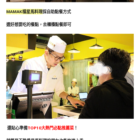
MAMAK檔星馬料理
採自助點餐方式
選好想要吃的餐點，去櫃檯點餐即可
還貼心準備
TOP10大熱門必點推薦菜
！