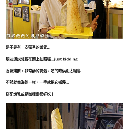
是不是有一支獨秀的感覺…
朋友還說想戴在頭上拍照呢…just kidding
香酥烤餅，非常酥的誇張，吃的時候別太粗魯
不然就像海綿一樣，一手就把它抓爆…
搭配煉乳或是咖哩醬都好吃！