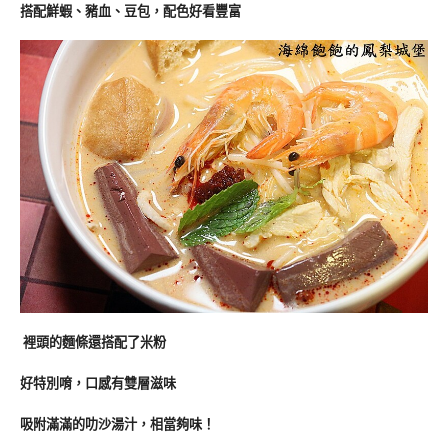
搭配鮮蝦、豬血、豆包，配色好看豐富
裡頭的麵條還搭配了米粉
好特別唷，口感有雙層滋味
吸附滿滿的
叻沙湯汁，相當夠味！