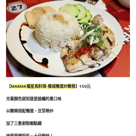
【
MAMAK檔星馬料理-檳城鴨蛋炒粿條
】150元
光看顏色就知道是過癮的重口味
以粿條搭配鴨蛋、豆芽熱炒
加了三隻剝殼蝦點綴
味道香辣好吃，十分夠味！