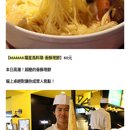
【
MAMAK檔星馬料理-香酥塔餅
】80元
本日高潮！超酷的香酥塔餅
端上桌絕對讓你成眾人焦點！