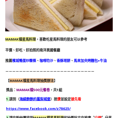
MAMAK檔星馬料理
，喜歡吃星馬料理的朋友可以參考
平價、好吃、好拍照的南洋異國餐廳
推薦
檳城鴨蛋炒粿條
、
咖哩叻沙
、
香酥塔餅
、
馬來加央烤麵包+牛油
－－－－－－－－－－－－－－－－－－－－－－－－－－
【
MAMAK檔星馬料理
抽獎辦法
】
獎品：
MAMAK檔
500元餐卷
，共1組
1.
請到（
海綿飽飽的鳳梨城堡
）按
讚
並設定
搶先看
https://www.facebook.com/z78625/
2.
請在粉絲團找到
MAMAK檔星馬料理
的抽獎貼文在臉書
〝
公開
〞
分享