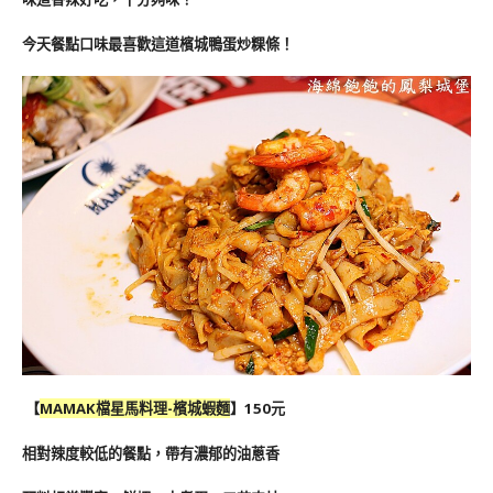
今天餐點口味最喜歡這道檳城鴨蛋炒粿條！
【
MAMAK檔星馬料理-檳城蝦麵
】150元
相對辣度較低的餐點，帶有
濃郁的油蔥香