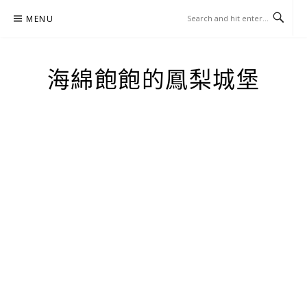
Skip
MENU
to
content
海綿飽飽的鳳梨城堡