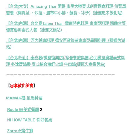
【台北|大安】Amazing Thai 愛麵-市民大道泰式創意麵食料理-無菜單
套餐（開胃菜 、沙拉、瀑布牛小排、麵食、冰沙）(捷運忠孝敦化站)
【台北|內湖】台北泰Taipei Thai -雲南特色料理-東南亞料理-精緻合菜-
優質澎湃泰式大餐（捷運文德站）
【台北|內湖】河內越南料理-德安百貨後巷東南亞異國料理（捷運內湖
站）
【台北|松山】泰喜歡(微風復興店)-寒舍餐旅集團-台北微風廣場泰式料
理-冬沐暖鍋香-泰式綜合海鮮火鍋-牛肉鍋(捷運忠孝復興站)
－－－－－－－－－－－－－－－－－－－－－－－－－－－－
【
忠孝敦化美食
】
MAMAK檔-星馬料理
Route 66美式餐廳
-2
NI HOW TABLE 你好餐桌
Zorro火烤牛排