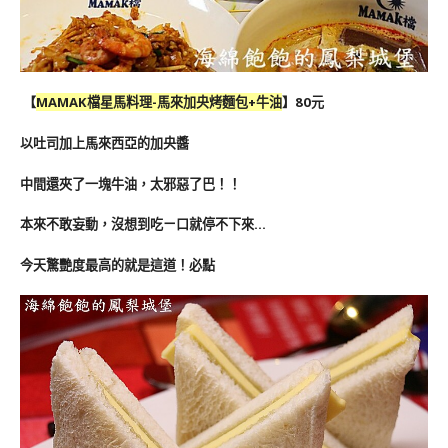
【
MAMAK檔星馬料理-馬來加央烤麵包+牛油
】80元
以吐司加上馬來西亞的加央醬
中間還夾了一塊牛油，太邪惡了巴！！
本來不敢妄動，沒想到吃ㄧ口就停不下來…
今天驚艷度最高的就是這道！必點