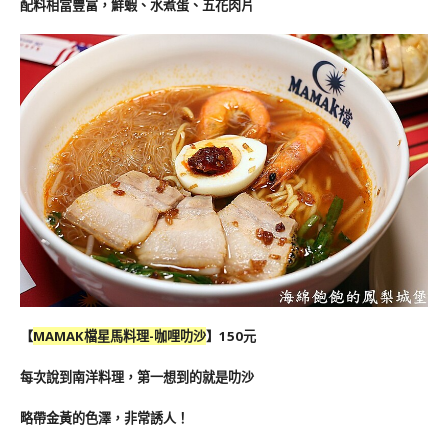
配料相當豐富，鮮蝦、水煮蛋、五花肉片
【
MAMAK檔星馬料理-咖哩叻沙
】150元
每次說到南洋料理，第一想到的就是
叻沙
略帶金黃的色澤，非常誘人！