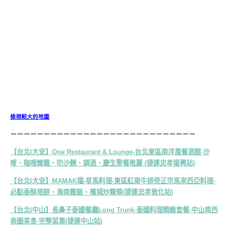
檢視較大的地圖
－－－－－－－－－－－－－－－－－－－－－－－－－－－－
【台北|大安】One Restaurant & Lounge-台北東區南洋風餐酒館-沙
嗲、咖哩燉雞、叻沙麵、調酒、慶生聚餐推薦 (捷運忠孝復興站)
【台北|大安】MAMAK檔-星馬料理-東區紅屋牛排旁正宗馬來西亞料理-
必點香酥塔餅、海南雞飯、檳城炒粿條(捷運忠孝敦化站)
【台北|中山】長鼻子泰國餐廳Long Trunk-泰國料理精緻套餐-中山南西
商圈美食-完整菜單(捷運中山站)