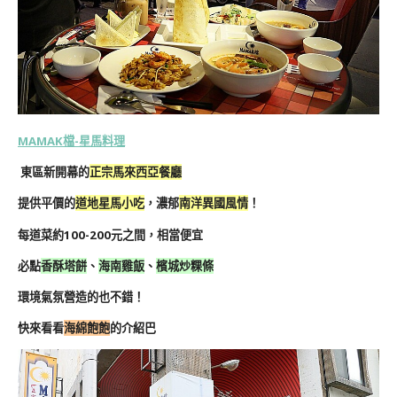
MAMAK檔-星馬料理
東區新開幕的
正宗馬來西亞餐廳
提供平價的
道地
星馬
小吃
，濃郁
南洋異國風情
！
每道菜約100-200元之間，相當便宜
必點
香酥塔餅
、
海南雞飯
、
檳城炒粿條
環境氣氛營造的也不錯！
快來看看
海綿飽飽
的介紹巴