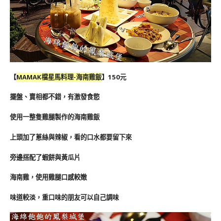
【
MAMAK檔星馬料理-海南雞飯
】150元
擺盤、賣相都不錯，有激發食慾
使用一整隻雞腿製作的海南雞飯
上頭加了蔥絲與辣椒，看的口水都要留下來
旁邊搭配了蝦餅與黃瓜片
海南雞，使用雞腿口感較嫩
味道較淡，重口味的朋友可以自己調味