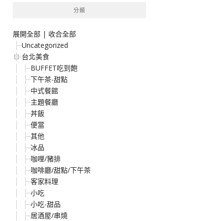
分類
展開全部
|
收合全部
Uncategorized
台北美食
BUFFET吃到飽
下午茶-甜點
中式餐館
主題餐廳
丼飯
便當
其他
冰品
咖哩/豬排
咖啡廳/甜點/下午茶
客家料理
小吃
小吃-甜品
居酒屋/串燒