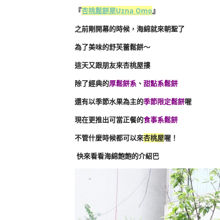
『
杏桃鬆餅屋Uzna Omo
』
之前剛開幕的時候，海綿就來朝聖了
為了美味的舒芙蕾鬆餅～
這天又跟朋友來杏桃屋摟
除了經典的
厚鬆餅系
、
甜點系鬆餅
還有以季節水果為主的
季節限定鬆餅
喔
現在更推出可當正餐的
食事系鬆餅
不管什麼時候都可以來
杏桃屋
喔！
快來看看海綿飽飽的介紹巴