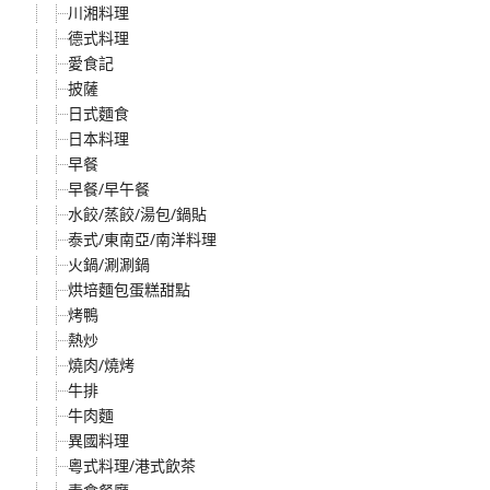
川湘料理
德式料理
愛食記
披薩
日式麵食
日本料理
早餐
早餐/早午餐
水餃/蒸餃/湯包/鍋貼
泰式/東南亞/南洋料理
火鍋/涮涮鍋
烘培麵包蛋糕甜點
烤鴨
熱炒
燒肉/燒烤
牛排
牛肉麵
異國料理
粵式料理/港式飲茶