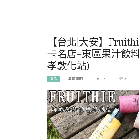
【台北|大安】Fruit
卡名店-東區果汁飲料
孝敦化站)
海綿飽飽
2016-07-17
3
飲品