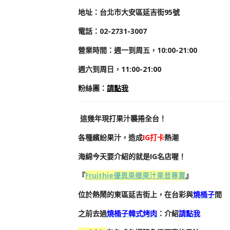
地址：
台北市大安區延吉街95號
電話：02-2731-3007
營業時間：週一到周五，
10:00-21:00
週六到周日，
11:00-21:00
粉絲團
：
請點我
這幾年現打果汁襲捲全台！
各種繽紛果汁，造成
IG打卡
熱潮
海綿今天要介紹的就是IG名店喔！
『
Fruithie優異果鄉果汁果昔專賣
』
位於熱鬧的東區延吉街上，在台彩與
燒桶子
間
之前去過
燒桶子韓式烤肉
：介紹
請點我