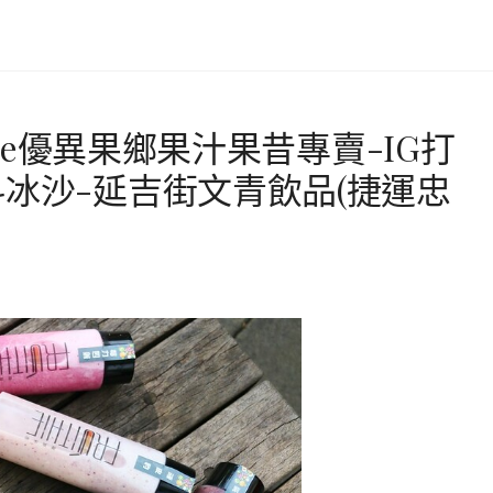
hie優異果鄉果汁果昔專賣-IG打
冰沙-延吉街文青飲品(捷運忠