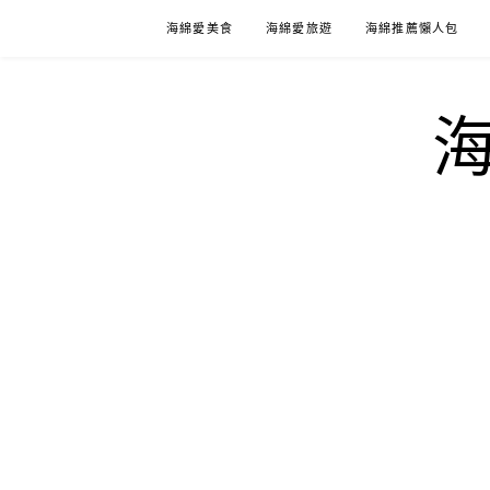
Skip
海綿愛美食
海綿愛旅遊
海綿推薦懶人包
to
content