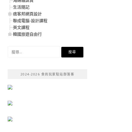
海綿雜誌賞
生活隨記
痞客邦網頁設計
聯成電腦-設計課程
英文課程
韓國旅遊自由行
搜
尋
關
鍵
2024-2026 食尚玩家駐站部落客
字: