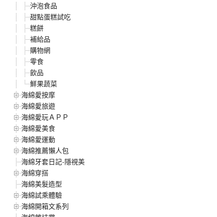
沖泡食品
甜點蛋糕試吃
糕餅
補給品
購物網
零食
飲品
鮮果蔬菜
海綿愛按摩
海綿愛旅遊
海綿愛玩ＡＰＰ
海綿愛美食
海綿愛運動
海綿推薦懶人包
海綿牙套日記-隱視美
海綿穿搭
海綿美髮造型
海綿試乘體驗
海綿開箱文系列