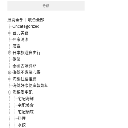
分類
展開全部
|
收合全部
Uncategorized
台北美食
居家清潔
廣宣
日本旅遊自由行
歇業
泰國古法算命
海綿不專業心得
海綿住宿推薦
海綿好康便宜報妳知
海綿愛宅配
宅配海鮮
宅配美食
宅配鍋底
料理
水餃