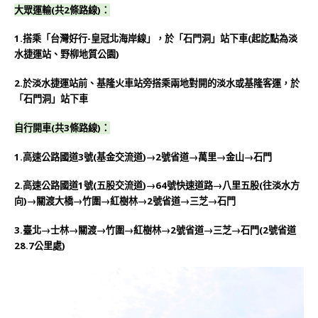
大眾運輸(共2條路線)：
1.搭乘「台灣好行-皇冠北海岸線」，於「石門洞」站下車
(起訖點為淡
水捷運站、野柳地質公園)
2.
於淡水捷運站前、基隆火車站旁搭乘兩地對開的淡水或基隆客運，於
「石門洞」站下車
自行開車(共3條路線)：
1.
高速公路國道3號(基金交流道)→2號省道→萬里→金山→石門
2.高速公路國道1號(五股交流道)→64號快速道路→八里五股(往淡水方
向)→關渡大橋→竹圍→紅樹林→2號省道→三芝→石門
3.臺北→士林→關渡→竹圍→紅樹林→2號省道→三芝→石門(2號省道
28.7公里處)