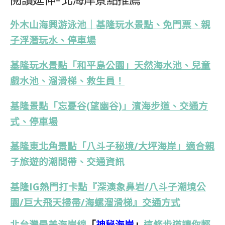
外木山海興游泳池｜基隆玩水景點、免門票、親
子浮潛玩水、停車場
基隆玩水景點「和平島公園」天然海水池、兒童
戲水池、溜滑梯、救生員！
基隆景點「忘憂谷(望幽谷)」濱海步道、交通方
式、停車場
基隆東北角景點「八斗子秘境/大坪海岸」適合親
子旅遊的潮間帶、交通資訊
基隆IG熱門打卡點『深澳象鼻岩/八斗子潮境公
園/
巨大飛天掃帚/海螺溜滑梯』交通方式
北台灣最美海岸線
「
神秘海岸
」
這條步道讓你輕