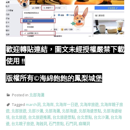
歡迎轉貼連結，圖文未經授權嚴禁下載
使用
!!
版權所有
©海綿飽飽的鳳梨城堡
Posted in
北部海灘
Tagged
march洞
,
北海岸
,
北海岸一日遊
,
北海岸旅遊
,
北海岸親子旅
遊
,
北部旅遊
,
北部沙灘
,
北部海灘
,
北部海邊
,
北部海邊景點
,
北部海邊秘
境
,
台北旅遊
,
台北旅遊推薦
,
台北旅遊景點
,
台北景點
,
台北沙灘
,
台北海
邊
,
台北親子旅遊
,
海蝕洞
,
石門景點
,
石門洞
,
麻糬洞