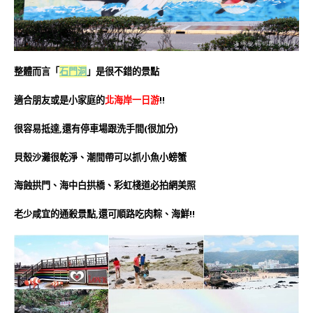
整體而言「
石門洞
」是很不錯的景點
適合朋友或是小家庭的
北海岸一日游
!!
很容易抵達,還有停車場跟洗手間(很加分)
貝殼沙灘很乾淨、潮間帶可以抓小魚小螃蟹
海蝕拱門、海中白拱橋、彩虹棧道必拍網美照
老少咸宜的通殺景點,還可順路吃肉粽、海鮮!!