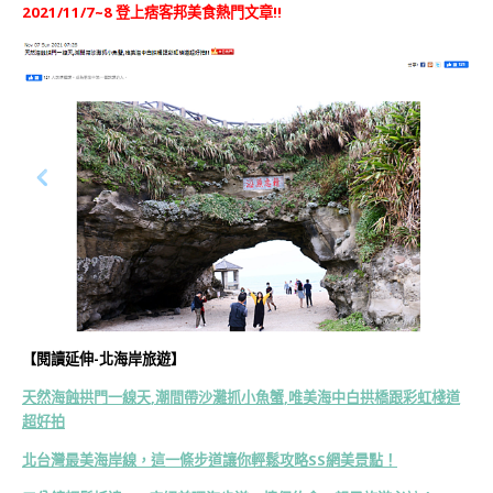
2021/11/7~8 登上痞客邦美食熱門文章!!
【閱讀延伸-北海岸旅遊】
天然海蝕拱門一線天,潮間帶沙灘抓小魚蟹,唯美海中白拱橋跟彩虹棧道
超好拍
北台灣最美海岸線，這一條步道讓你輕鬆攻略SS網美景點！