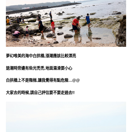
夢幻唯美的海中白拱橋,漲潮應該比較漂亮
退潮時旁邊有些光禿禿,地面濕滑要小心
白拱橋上不是階梯,讓我覺得有點危險…@@
大家去的時候,請自己評估要不要走過去!!