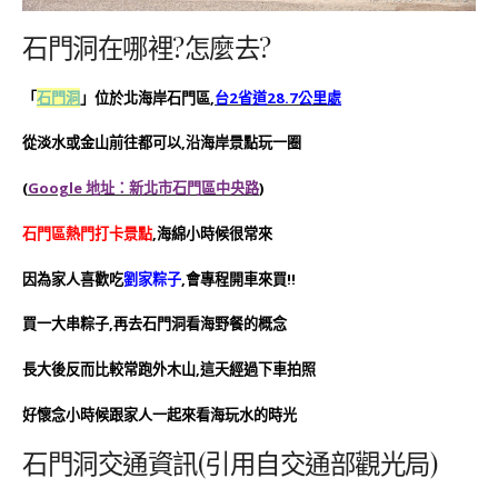
石門洞在哪裡?怎麼去?
「
石門洞
」位於北海岸石門區,
台2省道28.7公里處
從淡水或金山前往都可以,沿海岸景點玩一圈
(
Google 地址：新北市石門區中央路
)
石門區熱門打卡景點
,海綿小時候很常來
因為家人喜歡吃
劉家粽子
,會專程開車來買!!
買一大串粽子,再去石門洞看海野餐的概念
長大後反而比較常跑外木山,這天經過下車拍照
好懷念小時候跟家人一起來看海玩水的時光
石門洞交通資訊(引用自交通部觀光局)