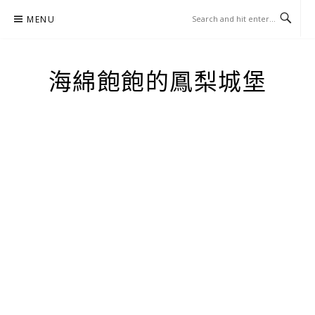
Skip
MENU
to
content
海綿飽飽的鳳梨城堡