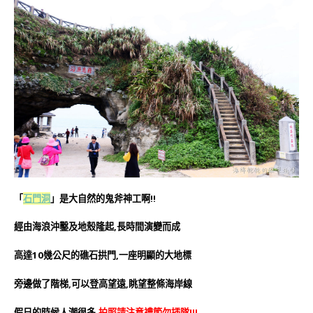
「
石門洞
」是大自然的鬼斧神工啊!!
經由海浪沖鑿及地殼隆起,長時間演變而成
高達10幾公尺的礁石拱門,一座明顯的大地標
旁邊做了階梯,可以登高望遠,眺望整條海岸線
假日的時候人潮很多,
拍照請注意禮節勿插隊!!!