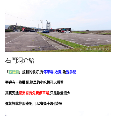
石門洞介紹
「
石門洞
」規劃的很好,有
停車場(收費)
及
洗手間
旁邊有一些攤販,簡單的小吃類可以看看
其實旁邊
聖安宮有免費停車場
,只是數量很少
運氣好就停那邊吧,可以省幾十塊也好!!