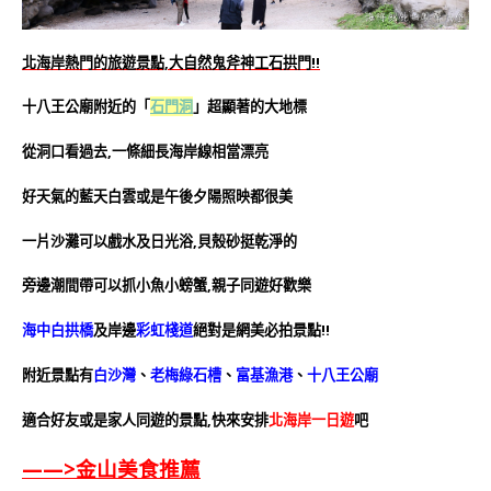
北海岸熱門的旅遊景點,大自然鬼斧神工石拱門!!
十八王公廟附近的「
石門洞
」超顯著的大地標
從洞口看過去,一條細長海岸線相當漂亮
好天氣的藍天白雲或是午後夕陽照映都很美
一片沙灘可以戲水及日光浴,貝殼砂挺乾淨的
旁邊潮間帶可以抓小魚小螃蟹,親子同遊好歡樂
海中白拱橋
及岸邊
彩虹棧道
絕對是網美必拍景點!!
附近景點有
白沙灣
、
老梅綠石槽
、
富基漁港
、
十八王公廟
適合好友或是家人同遊的景點,快來安排
北海岸一日遊
吧
——>
金山美食推薦