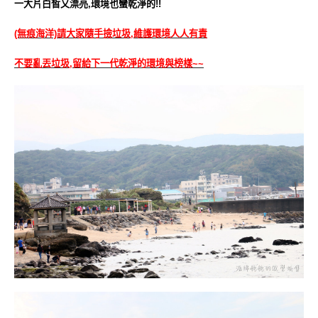
一大片白皙又漂亮,環境也蠻乾淨的
!!
(無痕海洋)
請大家隨手撿垃圾,維護環境人人有責
不要亂丟垃圾,留給下一代乾淨的環境與榜樣~~