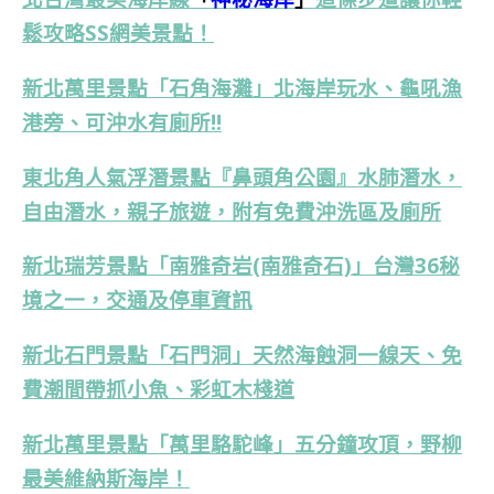
鬆攻略SS網美景點！
新北萬里景點「石角海灘」北海岸玩水、龜吼漁
港旁、可沖水有廁所!!
東北角人氣浮潛景點『鼻頭角公園』水肺潛水，
自由潛水，親子旅遊，附有免費沖洗區及廁所
新北瑞芳景點「南雅奇岩(南雅奇石)」台灣36秘
境之一，交通及停車資訊
新北石門景點「石門洞」天然海蝕洞一線天、免
費潮間帶抓小魚、彩虹木棧道
新北萬里景點「萬里駱駝峰」五分鐘攻頂，野柳
最美維納斯海岸！