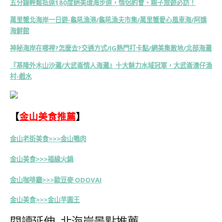
五分鐘輕鬆抵達180度絕美環海步道，情侶約會、親子旅遊必訪！
萬里蟹北海岸一日遊-龜吼漁港/龜吼漁夫市集/萬里蟹愛心風車海/阿嬌
海鮮館
神秘海岸在哪裡?怎麼去?交通方式/IG熱門打卡點/網美集散地/北部海灘
『基隆外木山沙灘/大武崙情人海灘』十大魅力水域冠軍，大武崙澳仔漁
村-戲水
【
金山美食推薦
】
金山老街美食>>>金山鴨肉
金山美食>>>福緣火鍋
金山咖啡廳>>>歐豆麥 ODOVAI
金山美食>>>金山芋圓王
閱讀延伸-北海岸景點推薦