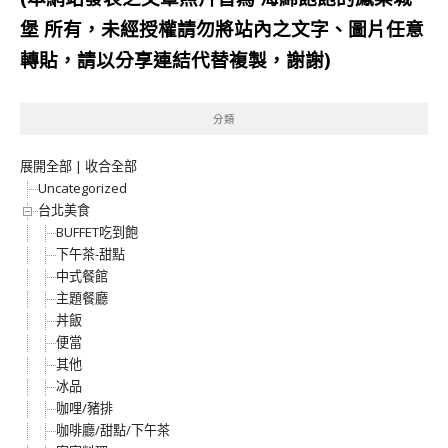
堡
所有，未經授權請勿將站內之文字、圖片任意
轉貼，請以分享連結代替複製，謝謝)
分類
展開全部
|
收合全部
Uncategorized
台北美食
BUFFET吃到飽
下午茶-甜點
中式餐館
主題餐廳
丼飯
便當
其他
冰品
咖哩/豬排
咖啡廳/甜點/下午茶