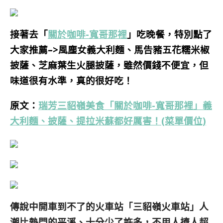
接著去「
關於咖啡-寬哥那裡
」吃晚餐，
特別點了
大家推薦–>
風塵女義大利麵、馬告豬五花糯米椒
披薩、芝麻葉生火腿披薩
，雖然價錢不便宜，但
味道很有水準，真的很好吃！
原文：
瑞芳三貂嶺美食「關於咖啡-寬哥那裡」義
大利麵、披薩、提拉米蘇都好厲害！(菜單價位)
傳說中開車到不了的火車站「三貂嶺
火車
站」
人
潮比熱門的平溪、十分少了許多，不用人擠人超