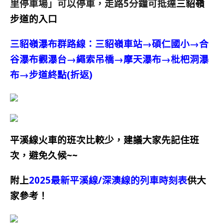
里停車場」
可以停車，走路5分鐘可抵達
三貂嶺
步道的入口
三貂嶺瀑布群路線：三貂嶺車站→
碩仁國小→合
谷瀑布觀瀑台→繩索吊橋→摩天瀑布→枇杷洞瀑
布→步道終點(折返)
平溪線火車的班次比較少，建議大家先記住班
次，避免久候~~
附上
2025最新平溪線/深澳線的列車時刻表
供大
家參考
！