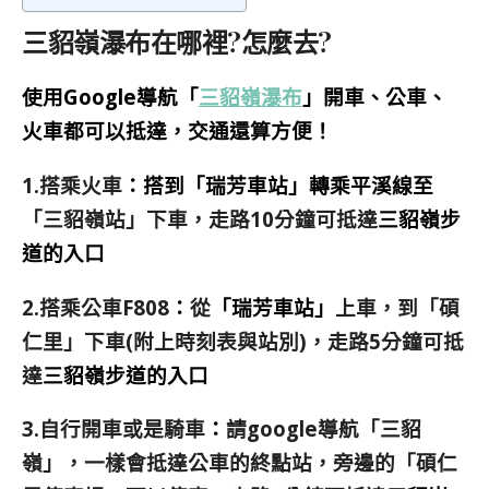
三貂嶺瀑布在哪裡?怎麼去?
使用Google導航「
三貂嶺瀑布
」開車、公車、
火車都可以抵達，交通還算方便！
1.搭乘火車
：搭到「瑞芳車站」轉乘平溪線至
「三貂嶺站」下車，走路10分鐘可抵達
三貂嶺步
道的入口
2.搭乘公車F808
：
從
「瑞芳車站」
上車，到「碩
仁里」下車
(附上時刻表與站別)，走路5分鐘可抵
達
三貂嶺步道的入口
3.自行開車或是騎車
：
請google導航「三貂
嶺」，
一樣會抵達公車的終點站，旁
邊的
「碩仁