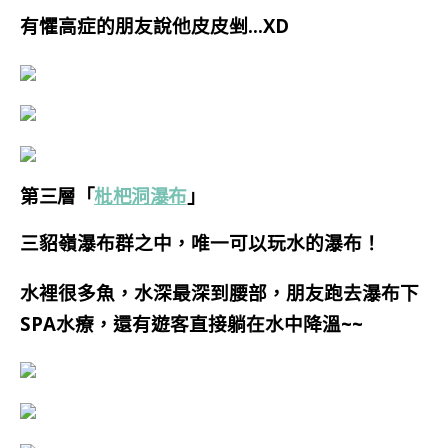
有懼高症的朋友說他皮皮剉…XD
第三層「
枇杷洞瀑布
」
三貂嶺瀑布群之中，唯一可以玩水的瀑布！
水裡很多魚，水深最深到腰部，朋友跑去瀑布下
SPA水療，還有遊客直接躺在水中降溫~~