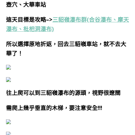
壺穴、大華車站
這天目標是攻略–>
三貂嶺瀑布群(合谷瀑布、摩天
瀑布、枇杷洞瀑布)
所以選擇原地折返，回去三貂嶺車站，就不去大
華了！
往上爬可以到三貂嶺瀑布的源頭，視野很遼闊
需爬上幾乎垂直的木梯，要注意安全!!!