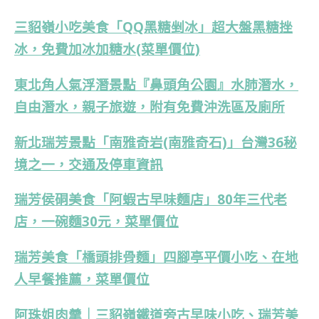
三貂嶺小吃美食「QQ黑糖剉冰」超大盤黑糖挫
冰，免費加冰加糖水(菜單價位)
東北角人氣浮潛景點『鼻頭角公園』水肺潛水，
自由潛水，親子旅遊，附有免費沖洗區及廁所
新北瑞芳景點「南雅奇岩(南雅奇石)」台灣36秘
境之一，交通及停車資訊
瑞芳侯硐美食「阿蝦古早味麵店」80年三代老
店，一碗麵30元，菜單價位
瑞芳美食「橋頭排骨麵」四腳亭平價小吃、在地
人早餐推薦，菜單價位
阿珠姐肉羹｜三貂嶺鐵道旁古早味小吃、瑞芳美