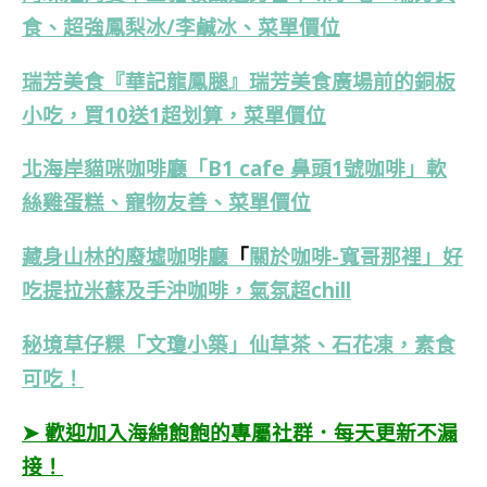
食、超強鳳梨冰/李鹹冰、菜單價位
瑞芳美食『華記龍鳳腿』瑞芳美食廣場前的銅板
小吃，買10送1超划算，菜單價位
北海岸貓咪咖啡廳「B1 cafe 鼻頭1號咖啡」軟
絲雞蛋糕、寵物友善、菜單價位
藏身山林的廢墟咖啡廳
「
關於咖啡-寬哥那裡」
好
吃提拉米蘇及手沖咖啡，氣氛超chill
秘境草仔粿
「文瓊小築」
仙草茶、石花凍，素食
可吃！
➤ 歡迎加入海綿飽飽的專屬社群．每天更新不漏
接！