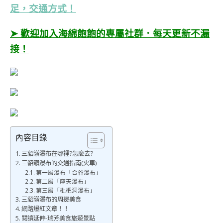
足，交通方式！
➤ 歡迎加入海綿飽飽的專屬社群．每天更新不漏
接！
內容目錄
三貂嶺瀑布在哪裡?怎麼去?
三貂嶺瀑布的交通指南(火車)
第一層瀑布「合谷瀑布」
第二層「摩天瀑布」
第三層「枇杷洞瀑布」
三貂嶺瀑布的周邊美食
網路爆紅文章！！
閱讀延伸-瑞芳美食旅遊景點