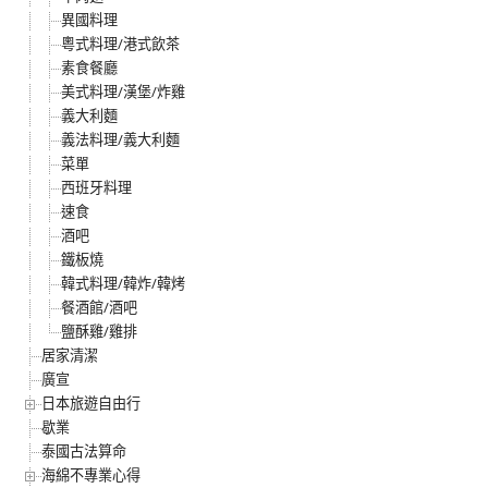
異國料理
粵式料理/港式飲茶
素食餐廳
美式料理/漢堡/炸雞
義大利麵
義法料理/義大利麵
菜單
西班牙料理
速食
酒吧
鐵板燒
韓式料理/韓炸/韓烤
餐酒館/酒吧
鹽酥雞/雞排
居家清潔
廣宣
日本旅遊自由行
歇業
泰國古法算命
海綿不專業心得