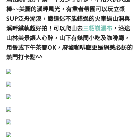
棒~~
美麗的溪畔風光，有業者帶團可以玩立槳
SUP泛舟溯溪，鐵道迷不能錯過的火車過山洞與
溪畔鐵軌超好拍！
可以爬山去
三貂嶺瀑布
，沿途
山林美景讓人心醉，山下有幾間小吃及咖啡廳，
用餐或下午茶都OK，廢墟咖啡廳更是網美必訪的
熱門打卡點^^