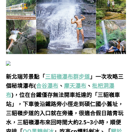
新北瑞芳景點「
三貂嶺瀑布群步道
」一次攻略三
個秘境瀑布(
合谷瀑布
、
摩天瀑布
、
枇杷洞瀑
布
)，位在台鐵僅存無法開車抵達的「三貂嶺車
站」，下車後沿鐵路旁小徑走到碩仁國小舊址，
三貂嶺步道的入口就在旁邊，很適合假日踏青玩
水，三貂嶺瀑布來回時間大約2.5~3小時，順便
安排
「
QQ黑糖剉冰
」吃高cp爆料剉冰、「
關於