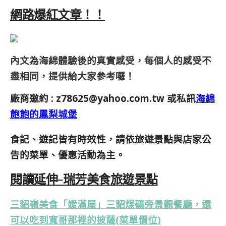
網路爆紅文章！！
內文為海綿體驗後的真實感受，每個人的感受不
盡相同，提供給大家參考囉！
廠商邀約 :
z78625@yahoo.com.tw
或私訊
海綿
飽飽的鳳梨城堡
食記、遊記皆有時效性，請依旅遊景點與店家公
告的菜單、優惠活動為主。
閱讀延伸-瑞芳美食旅遊景點
三貂嶺美食「媛滿屋」三貂煤礦旁景觀餐廳，還
可以吃到寬哥那裡的披薩(菜單價位)