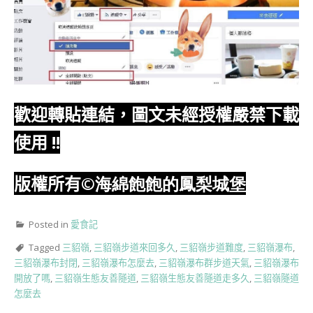
歡迎轉貼連結，圖文未經授權嚴禁下載
使用
!!
版權所有
©海綿飽飽的鳳梨城堡
Posted in
愛食記
Tagged
三貂嶺
,
三貂嶺步道來回多久
,
三貂嶺步道難度
,
三貂嶺瀑布
,
三貂嶺瀑布封閉
,
三貂嶺瀑布怎麼去
,
三貂嶺瀑布群步道天氣
,
三貂嶺瀑布
開放了嗎
,
三貂嶺生態友善隧道
,
三貂嶺生態友善隧道走多久
,
三貂嶺隧道
怎麼去