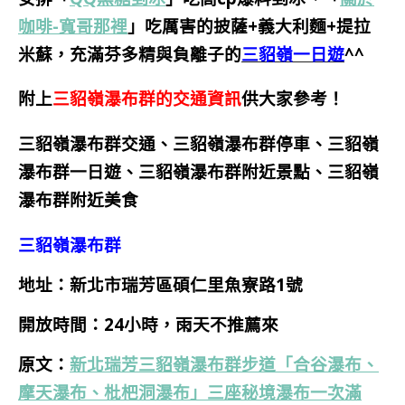
咖啡-寬哥那裡
」吃厲害的披薩+義大利麵+提拉
米蘇，充滿芬多精與負離子的
三貂嶺一日遊
^^
附上
三貂嶺瀑布群的交通資訊
供大家參考！
三貂嶺瀑布群交通、三貂嶺瀑布群停車、三貂嶺
瀑布群一日遊、三貂嶺瀑布群
附近景點、三貂嶺
瀑布群附近美食
三貂嶺瀑布群
地址：新北市瑞芳區碩仁里魚寮路1號
開放時間：24小時，雨天不推薦來
原文：
新北瑞芳三貂嶺瀑布群步道「合谷瀑布、
摩天瀑布、枇杷洞瀑布」三座秘境瀑布一次滿