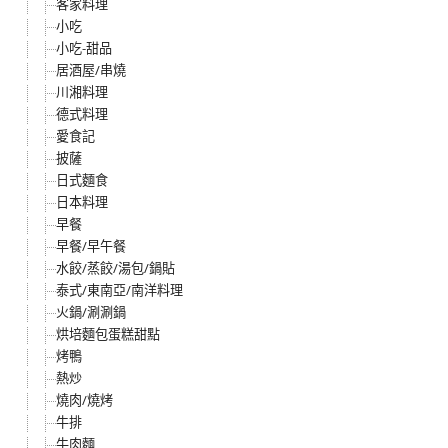
客家料理
小吃
小吃-甜品
居酒屋/串燒
川湘料理
德式料理
愛食記
披薩
日式麵食
日本料理
早餐
早餐/早午餐
水餃/蒸餃/湯包/鍋貼
泰式/東南亞/南洋料理
火鍋/涮涮鍋
烘培麵包蛋糕甜點
烤鴨
熱炒
燒肉/燒烤
牛排
牛肉麵