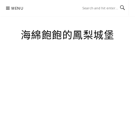
Skip
MENU
to
content
海綿飽飽的鳳梨城堡