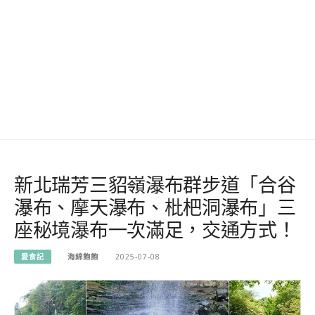
新北瑞芳三貂嶺瀑布群步道「合谷
瀑布、摩天瀑布、枇杷洞瀑布」三
座秘境瀑布一次滿足，交通方式！
愛食記
海綿飽飽
2025-07-08