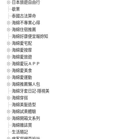
日本旅遊自由行
歇業
泰國古法算命
海綿不專業心得
海綿住宿推薦
海綿好康便宜報妳知
海綿愛宅配
海綿愛按摩
海綿愛旅遊
海綿愛玩ＡＰＰ
海綿愛美食
海綿愛運動
海綿推薦懶人包
海綿牙套日記-隱視美
海綿穿搭
海綿美髮造型
海綿試乘體驗
海綿開箱文系列
海綿雜誌賞
生活隨記
痞客邦網頁設計