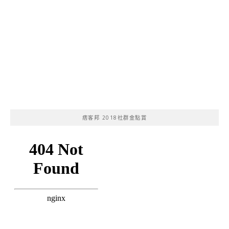
痞客邦 2018社群金點賞