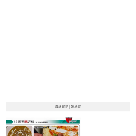
海綿飽飽|報紙賞