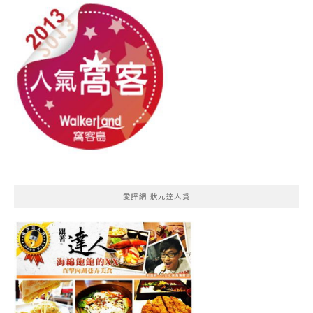
愛評網 狀元達人賞