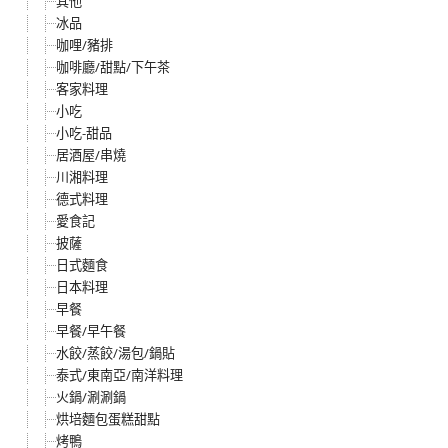
其他
冰品
咖哩/豬排
咖啡廳/甜點/下午茶
客家料理
小吃
小吃-甜品
居酒屋/串燒
川湘料理
德式料理
愛食記
披薩
日式麵食
日本料理
早餐
早餐/早午餐
水餃/蒸餃/湯包/鍋貼
泰式/東南亞/南洋料理
火鍋/涮涮鍋
烘培麵包蛋糕甜點
烤鴨