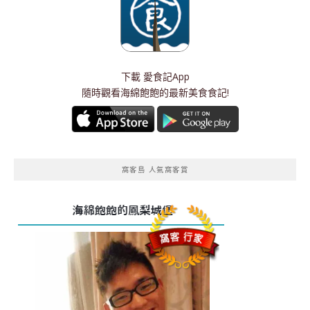
下載
愛食記App
隨時觀看海綿飽飽的最新美食食記!
窩客島 人氣窩客賞