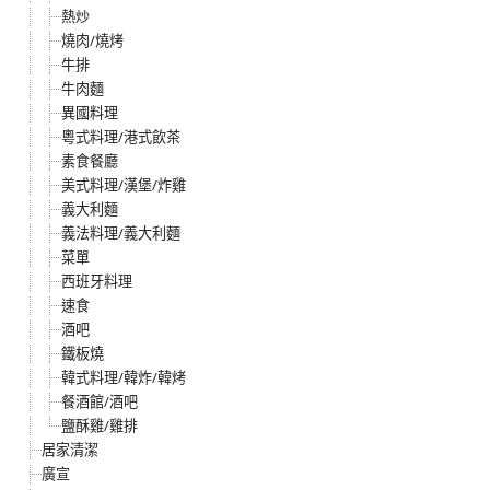
熱炒
燒肉/燒烤
牛排
牛肉麵
異國料理
粵式料理/港式飲茶
素食餐廳
美式料理/漢堡/炸雞
義大利麵
義法料理/義大利麵
菜單
西班牙料理
速食
酒吧
鐵板燒
韓式料理/韓炸/韓烤
餐酒館/酒吧
鹽酥雞/雞排
居家清潔
廣宣