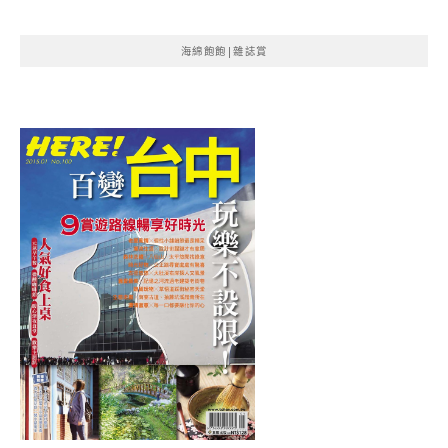
海綿飽飽|雜誌賞