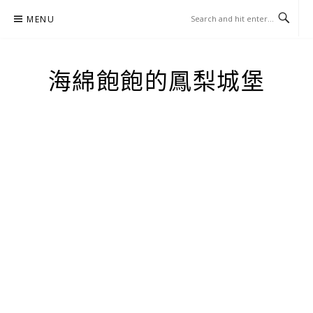
Skip
MENU
to
content
海綿飽飽的鳳梨城堡