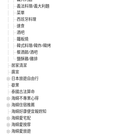
義法料理/義大利麵
菜單
西班牙料理
速食
酒吧
鐵板燒
韓式料理/韓炸/韓烤
餐酒館/酒吧
鹽酥雞/雞排
居家清潔
廣宣
日本旅遊自由行
歇業
泰國古法算命
海綿不專業心得
海綿住宿推薦
海綿好康便宜報妳知
海綿愛宅配
海綿愛按摩
海綿愛旅遊