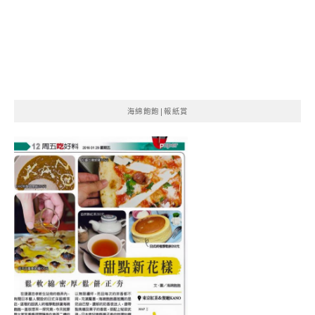
海綿飽飽|報紙賞