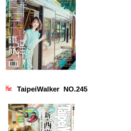
TaipeiWalker NO.245