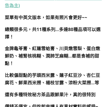
告為主)
菜單有中英文版本，如果有照片會更好~~
總類很多元，共11種系列…多達80種品項可以選
擇！
金牌龜苓膏、紅蓮雪蛤膏、川貝燉雪梨、蛋白燉
鮮奶、補腎核桃糊、潤肺芝麻糊…都是食補的甜
點！
比較偏甜點的芋頭西米露、蓮子紅豆沙、杏仁豆
腐花、鮮果西米撈、楊枝甘露、涼粉大菜撈…等
還有多種特效秘方茶品跟鮮果汁，真的很特別
價錢不便宜，但吃起來讓人有真材實料的感受~