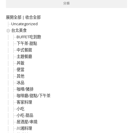
分類
展開全部
|
收合全部
Uncategorized
台北美食
BUFFET吃到飽
下午茶-甜點
中式餐館
主題餐廳
丼飯
便當
其他
冰品
咖哩/豬排
咖啡廳/甜點/下午茶
客家料理
小吃
小吃-甜品
居酒屋/串燒
川湘料理