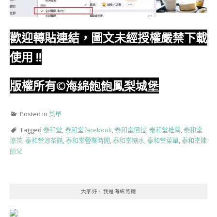
歡迎轉貼連結，圖文未經授權嚴禁下載
使用
!!
版權所有
©海綿飽飽鳳梨城堡
Posted in
菜單
Tagged
泰和堂
,
泰和堂facebook
,
泰和堂價位
,
泰和堂推薦
,
泰和堂
涼茶
,
泰和堂涼茶館
,
泰和堂營業時間
,
泰和堂糖水
,
泰和堂菜單
,
泰和堂陳
師父
大家好，我是海綿飽飽