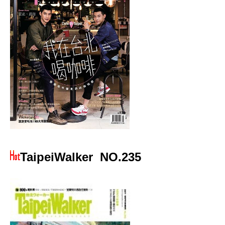
TaipeiWalker
NO.235