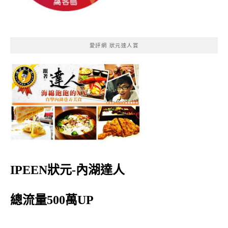
愛評網 狀元達人賞
IPEEN狀元-內湖達人
總流量500萬UP