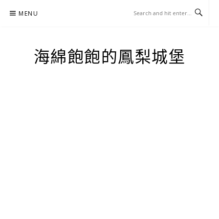
Skip
MENU
to
content
海綿飽飽的鳳梨城堡