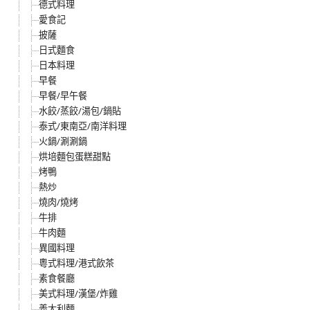
德式料理
愛食記
披薩
日式麵食
日本料理
早餐
早餐/早午餐
水餃/蒸餃/湯包/鍋貼
泰式/東南亞/南洋料理
火鍋/涮涮鍋
烘培麵包蛋糕甜點
烤鴨
熱炒
燒肉/燒烤
牛排
牛肉麵
異國料理
粵式料理/港式飲茶
素食餐廳
美式料理/漢堡/炸雞
義大利麵