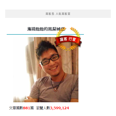
窩客島 人氣窩客賞