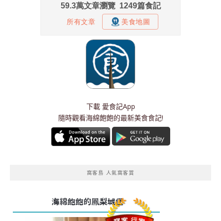
下載
愛食記App
隨時觀看海綿飽飽的最新美食食記!
窩客島 人氣窩客賞