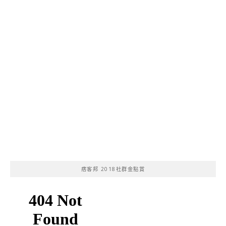
痞客邦 2018社群金點賞