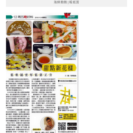
海綿飽飽|報紙賞