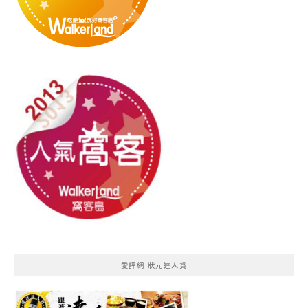
愛評網 狀元達人賞