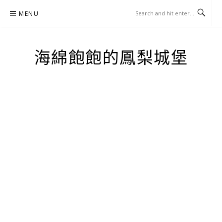
Skip
MENU
to
content
海綿飽飽的鳳梨城堡