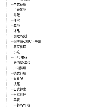
中式餐館
主題餐廳
丼飯
便當
其他
冰品
咖哩/豬排
咖啡廳/甜點/下午茶
客家料理
小吃
小吃-甜品
居酒屋/串燒
川湘料理
德式料理
愛食記
披薩
日式麵食
日本料理
早餐
早餐/早午餐