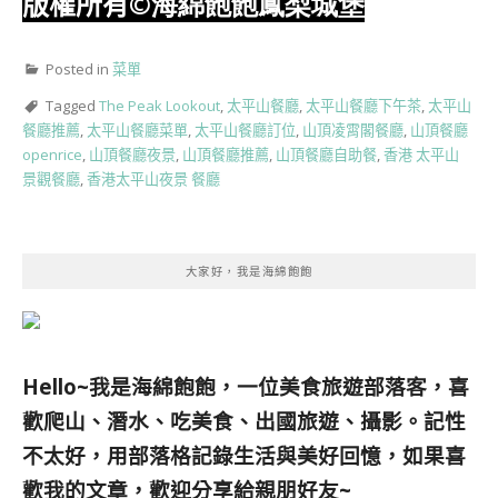
版權所有
©海綿飽飽鳳梨城堡
Posted in
菜單
Tagged
The Peak Lookout
,
太平山餐廳
,
太平山餐廳下午茶
,
太平山
餐廳推薦
,
太平山餐廳菜單
,
太平山餐廳訂位
,
山頂凌霄閣餐廳
,
山頂餐廳
openrice
,
山頂餐廳夜景
,
山頂餐廳推薦
,
山頂餐廳自助餐
,
香港 太平山
景觀餐廳
,
香港太平山夜景 餐廳
大家好，我是海綿飽飽
Hello~我是海綿飽飽，一位美食旅遊部落客，
喜
歡爬山、潛水、吃美食、出國旅遊、攝影。
記性
不太好，用部落格記錄生活與美好回憶，
如果喜
歡我的文章，歡迎分享給親朋好友
~