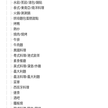
水餃/蒸餃/湯包/鍋貼
泰式/東南亞/南洋料理
火鍋/涮涮鍋
烘培麵包蛋糕甜點
烤鴨
熱炒
燒肉/燒烤
牛排
牛肉麵
異國料理
粵式料理/港式飲茶
素食餐廳
美式料理/漢堡/炸雞
義大利麵
義法料理/義大利麵
菜單
西班牙料理
速食
酒吧
鐵板燒