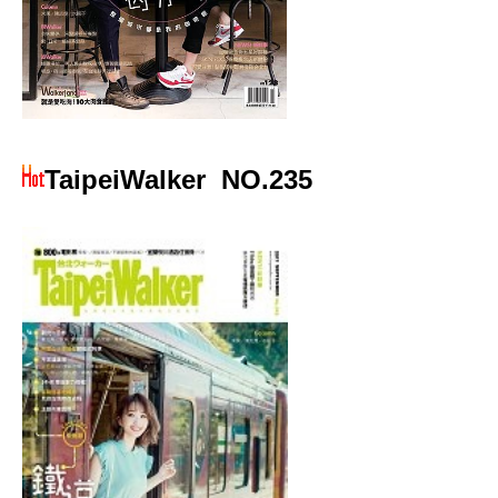
TaipeiWalker
NO.235