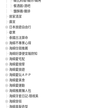
韓式料理/韓炸/韓烤
餐酒館/酒吧
鹽酥雞/雞排
居家清潔
廣宣
日本旅遊自由行
歇業
泰國古法算命
海綿不專業心得
海綿住宿推薦
海綿好康便宜報妳知
海綿愛宅配
海綿愛按摩
海綿愛旅遊
海綿愛玩ＡＰＰ
海綿愛美食
海綿愛運動
海綿推薦懶人包
海綿牙套日記-隱視美
海綿穿搭
海綿美髮造型