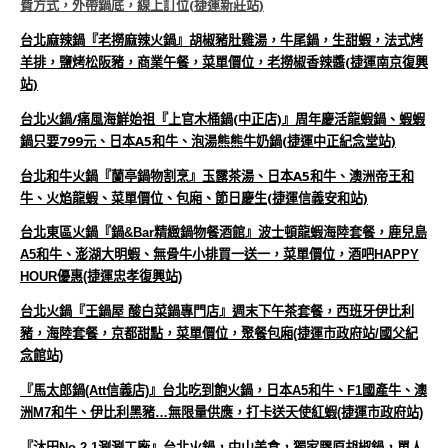
費方式，外帶鍋底，線上訂位(捷運新莊站)
台北麻辣鍋『老撈麻辣火鍋』胡椒豬肚雞湯，牛尾鍋，生甜蝦，法式烤
羊排，鹽烤松阪豬，商業午餐，菜單價位，老撈椒香辣醬(捷運南京復興
站)
台北火鍋/痛風海鮮始祖『上官木桶鍋(中正店)』周年慶活龍蝦鍋、蝦蝦
鍋只要799元、日本A5和牛、泡湯熊熊牛奶鍋(捷運中正紀念堂站)
台北和牛火鍋『蘭亭鍋物割烹』玉露茶湯、日本A5和牛、澳洲帝王和
牛、火焰龍蝦、菜單價位、包廂、節日慶生(捷運信義安和站)
台北東區火鍋『鍋&Bar精緻鍋物餐酒館』波士頓龍蝦海陸套餐，鹿兒島
A5和牛、澎湖大明蝦、無骨牛小排買一送一，菜單價位，酒吧HAPPY
HOUR優惠(捷運忠孝復興站)
台北火鍋『王鍋屋 酸白菜鍋專門店』週末下午茶套餐，西班牙伊比利
豬，海陸套餐，京都甜點，菜單價位，聚餐包廂(捷運市政府站/國父紀
念館站)
『馬太郎鍋(Att信義店)』台北吃到飽火鍋，日本A5和牛、F1國產牛、澳
洲M7和牛、伊比利黑豬…無限量供應，打卡送天使紅蝦(捷運市政府站)
『沐田No.2-1涮涮工廠』台北火鍋，中山美食，獨家膠原胡椒鍋，單人