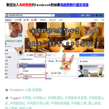
歡迎加入
海綿飽飽
的facebook粉絲團
海綿飽飽的鳳梨城堡
Posted in
火鍋/涮涮鍋
Tagged
丰明殿
,
丰明殿ptt
,
丰明殿價位
,
丰明殿參考菜單
,
​​​​​​​丰明殿圓山
店
,
丰明殿地址
,
丰明殿外帶火鍋
,
丰明殿涮涮鍋
,
丰明殿火鍋
,
圓山美食
,
圓山聚餐
,
海陸火鍋