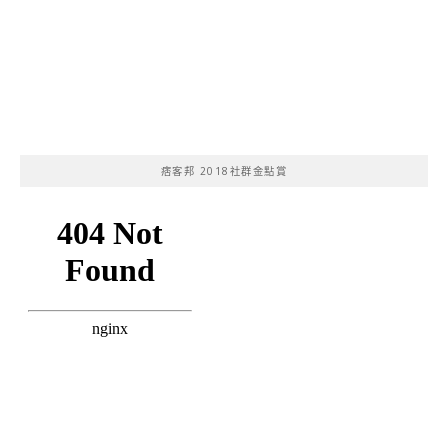
痞客邦 2018社群金點賞