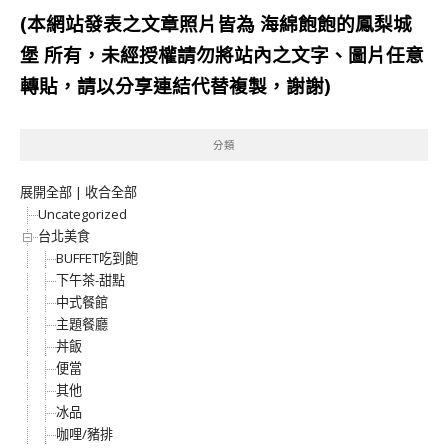
(本網站發表之文章照片皆為
海綿飽飽的鳳梨城
堡
所有，未經授權請勿將站內之文字、圖片任意
轉貼，請以分享連結代替複製，謝謝)
分類
展開全部
|
收合全部
Uncategorized
台北美食
BUFFET吃到飽
下午茶-甜點
中式餐館
主題餐廳
丼飯
便當
其他
冰品
咖哩/豬排