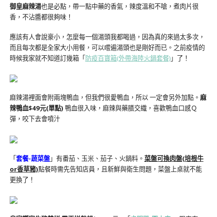
御皇麻辣湯
也是必點，帶一點中藥的香氣，辣度溫和不嗆，煮肉片很
香，不沾醬都很夠味！
應該有人會說豪小，怎麼每一個湯頭我都喝過，因為真的來過太多次，
而且每次都是全家大小用餐，可以嚐遍湯頭也是剛好而已。之前疫情的
時候我家就不知道訂幾箱「
防疫百寶箱(外帶海陸火鍋套餐)
」了！
麻辣湯裡面會附兩塊鴨血，但我們很愛鴨血，所以 一定會另外加點。
麻
辣鴨血$49元(單點)
鴨血很入味，麻辣與藥膳交織，喜歡鴨血口感Ｑ
彈，咬下去會噴汁
「
套餐-蔬菜盤
」有番茄、玉米、茄子、火鍋料。
菜盤可換肉盤(培根牛
or香草豬)
點餐時需先告知店員，且新鮮與衛生問題，菜盤上桌就不能
更換了！