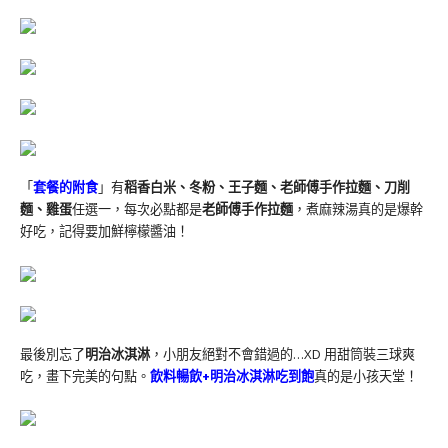
「
套餐的附食
」有
稻香白米、冬粉、王子麵、老師傅手作拉麵、刀削
麵、雞蛋
任選一，每次必點都是
老師傅手作拉麵
，煮麻辣湯真的是爆幹
好吃，記得要加鮮檸檬醬油！
最後別忘了
明治冰淇淋
，小朋友絕對不會錯過的…XD 用甜筒裝三球爽
吃，畫下完美的句點。
飲料暢飲+明治冰淇淋吃到飽
真的是小孩天堂！