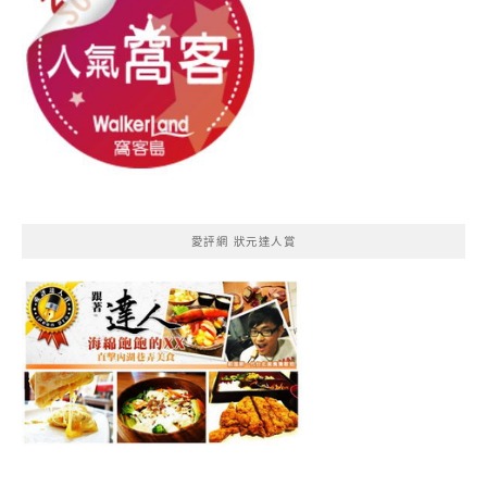
愛評網 狀元達人賞