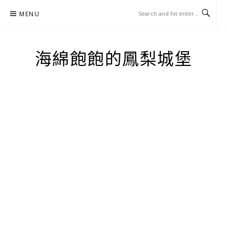
Skip
MENU
to
content
海綿飽飽的鳳梨城堡