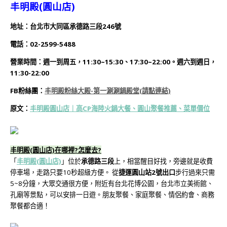
丰明殿(圓山店)
地址：
台北市大同區承德路三段246號
電話：02-2599-5488
營業時間：週一到周五，11:30~15:30、17:30~22:00。週六到週日，
11:3
0-22:00
FB粉絲團：
丰明殿粉絲大殿-第一涮涮鍋殿堂(
請點連結)
原文：
丰明殿圓山店｜高CP海陸火鍋大餐、圓山聚餐推薦、菜單價位
丰明殿(圓山店)在哪裡?怎麼去?
「
丰明殿(圓山店)
」位於
承德路三段
上，相當醒目好找，旁邊就是收費
停車場，走路只要10秒超級方便。 從
捷運圓山站2號出口
步行過來只需
5~8分鐘，大眾交通很方便，附近有台北花博公園，台北市立美術館、
孔廟等景點，可以安排一日遊。朋友聚餐、家庭聚餐、情侶約會、商務
聚餐都合適！