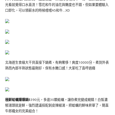
光看就覺得口水直流！雪花和牛的油花與嫩度也不錯，但如果要體驗入
口即化，可以領薪水的時候嚐嚐A5和牛…XD
北海道生食級大干貝直接下鍋煮，有夠奢侈！爽度10000分，煮到外表
熟而內部半熟狀態最剛好，保有水嫩口感！大家吃了直呼過癮
極鮮蛤蠣爆爆鍋
$390元，多達30顆蛤蠣，讓你煮完變成蜆精！白皙濃
郁湯頭就是鮮，強烈建議搭配剝皮辣椒湯，把蛤蠣的鮮味昇華了，簡直
牛郎織女的完美組合！