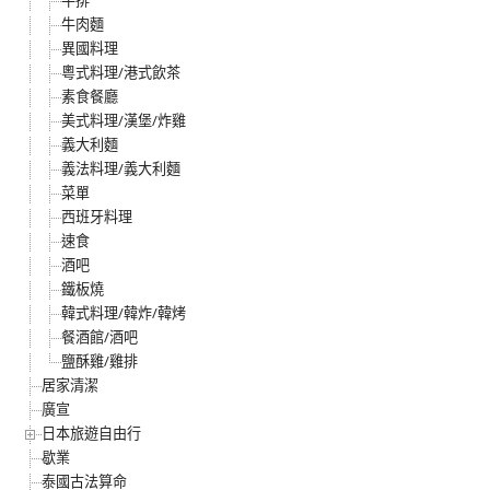
牛排
牛肉麵
異國料理
粵式料理/港式飲茶
素食餐廳
美式料理/漢堡/炸雞
義大利麵
義法料理/義大利麵
菜單
西班牙料理
速食
酒吧
鐵板燒
韓式料理/韓炸/韓烤
餐酒館/酒吧
鹽酥雞/雞排
居家清潔
廣宣
日本旅遊自由行
歇業
泰國古法算命