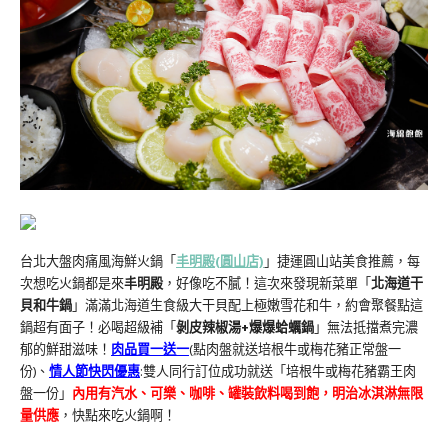
台北大盤肉痛風海鮮火鍋「
丰明殿(圓山店)
」捷運圓山站美食推薦，每
次想吃火鍋都是來
丰明殿
，好像吃不膩！這次來發現新菜單「
北海道干
貝和牛鍋
」滿滿北海道生食級大干貝配上極嫩雪花和牛，約會聚餐點這
鍋超有面子！必喝超級補「
剝皮辣椒湯+爆爆蛤蠣鍋
」無法抵擋煮完濃
郁的鮮甜滋味！
肉品買一送一
(點肉盤就送培根牛或梅花豬正常盤一
份)、
情人節快閃優惠
:雙人同行訂位成功就送「培根牛或梅花豬霸王肉
盤一份」
內用有汽水、可樂、咖啡、罐裝飲料喝到飽，明治冰淇淋無限
量供應
，快點來吃火鍋啊！