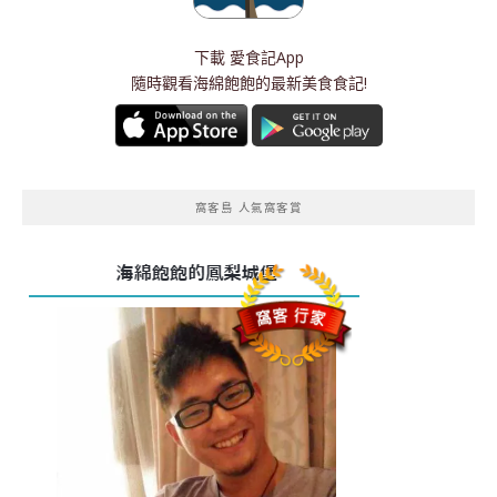
下載
愛食記App
隨時觀看海綿飽飽的最新美食食記!
窩客島 人氣窩客賞