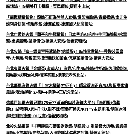
麻辣鍋，IG網美打卡餐廳，菜單價位(捷運中山站)
『囍聚精緻鍋物』龍膽石斑海陸雙人套餐/爆卵海膽飯/青蟳蟹飯/南非生
蠔刺身拼盤/包廂聚餐(捷運藍線-捷運國父紀念館站)
台北仁愛路火鍋『蘭亭和牛極緻鍋』日本黑毛A5和牛/牛舌海膽捲/松葉
蟹/桌邊服務/菜單價位(捷運大安站/信義安和站)
台北火鍋『這一鍋皇室秘藏鍋物(信義殿)』麻辣鴛鴦鍋/一秒變裝當皇
帝/大包廂/母親節玩扭蛋機送加菜金/完整菜單價位(捷運大安站)
台北東區火鍋『金鍋盃(忠孝店)』海鮮/和牛/麻辣鍋/牛奶鍋/內用飲料無
限暢飲/送明治冰棒/完整菜單(捷運忠孝敦化站)
台北痛風海鮮火鍋『上官木桶鍋(中正店)』師承蘆洲正官/38隻蝦甜蜜痛
風鍋/澳洲純種12+和牛(捷運中正紀念堂站)
信義巨無霸火鍋只要375元??滿滿的肉片海鮮大平台『丰明殿(信義
殿)』試營運送肉/打卡送甜不辣/菜盤可換肉/KITTY主題廁所/明治冰淇
淋吃到飽(捷運101世貿/信義安和站)
北投火鍋推薦『丰明殿昆布蔬果涮涮鍋(明德殿)』重量級大肉盤/蝦蝦痛
風鍋/小羔羊排/完整菜單/內用飲料冰淇淋吃到飽(捷運明德站)