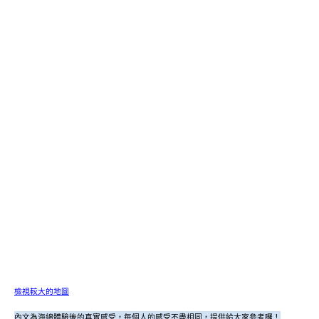
檢視較大的地圖
內文為海綿體驗後的真實感受，每個人的感受不盡相同，提供給大家參考囉！