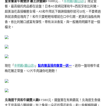
皇室饗宴牛豬雙拼 霸王拼盤鍋
$1688元…「
丰明殿(圓山店)
」限定套
餐，最高級的肉品都在這盤！日本A5宮崎冠軍和牛+西班牙依比利豬。
超美油花直接輾壓全場，A5和牛拜託下鍋涮個幾秒就可以吃，不要煮過
熟就浪費這塊肉了！和牛只要輕輕咀嚼就在口中化開，肥美的油脂有夠
香。依比利豬口感富有彈性，帶有淡淡香氣，與一般豬肉明顯不是一個
檔次。
現在「
丰明殿(圓山店)
」
點肉盤直接肉盤買一送一
，送你一盤培根牛或
梅花豬正常盤，12片牛肉讓你吃飽飽！
北海道干貝和牛鍋雙人鍋
$1580元，擺盤實在有夠霸氣！北海道生食級
大干貝直接八顆排開，加上像是一朵花的雪花和牛，和一些鮮蝦陪襯，