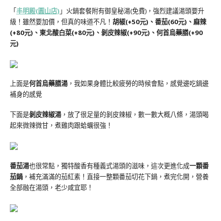
「
丰明殿(圓山店)
」火鍋套餐附有御皇秘湯(免費)，強烈建議湯頭要升
級！雖然要加價，但真的味道不凡！
胡椒(+50元)、番茄(60元)、麻辣
(+80元)、東北酸白菜(+80元)、剝皮辣椒(+90元)、何首烏藥膳(+90
元)
上面是
何首烏藥膳湯
，我如果身體比較疲勞的時候會點，感覺邊吃鍋邊
補身的感覺
下面是
剝皮辣椒湯
，放了很足量的剝皮辣椒，數一數大概八條，湯頭喝
起來微辣微甘，煮雞肉跟蛤蠣很強！
番茄湯
也很常點，獨特酸香有種義式湯頭的滋味，這次更進化成
一顆番
茄鍋
，補充滿滿的茄紅素！直接一整顆番茄切花下鍋，煮完化開，營養
全部融在湯頭，老少咸宜耶！