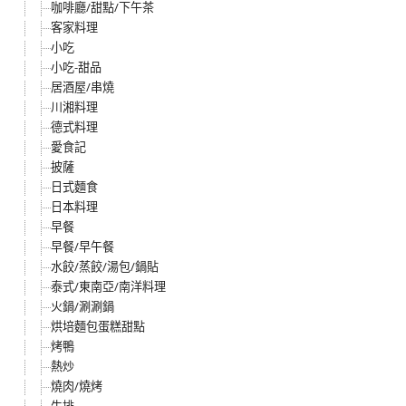
咖啡廳/甜點/下午茶
客家料理
小吃
小吃-甜品
居酒屋/串燒
川湘料理
德式料理
愛食記
披薩
日式麵食
日本料理
早餐
早餐/早午餐
水餃/蒸餃/湯包/鍋貼
泰式/東南亞/南洋料理
火鍋/涮涮鍋
烘培麵包蛋糕甜點
烤鴨
熱炒
燒肉/燒烤