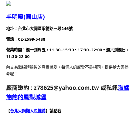
丰明殿(圓山店)
地址：
台北市大同區承德路三段246號
電話：02-2599-5488
營業時間：週一到周五，11:30~15:30、17:30~22:00。週六到週日，
11:3
0-22:00
內文為海綿體驗後的真實感受，每個人的感受不盡相同，提供給大家參
考囉！
廠商邀約 :
z78625@yahoo.com.tw
或私訊
海綿
飽飽的鳳梨城堡
【
台北火鍋懶人包推薦
】
請點我