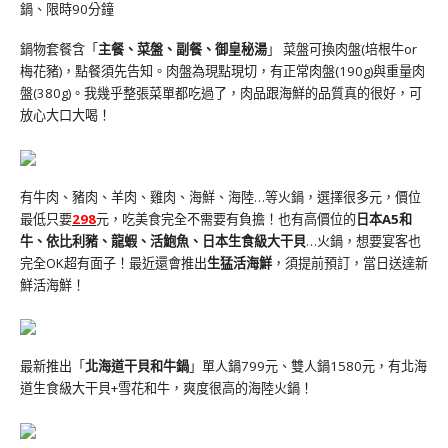
鍋、限時90分鐘
鍋物套餐含「
主餐、菜盤、副餐、御皇秘湯
」 菜盤可換肉盤(培根牛or
梅花豬)，點餐須先告知。肉盤為現點現切，有正常肉盤(190g)與重量肉
盤(380g)。我幾乎整張菜單都吃過了，肉品跟海鮮的品質真的很好，可
放心大口大喝！
有牛肉、豬肉、羊肉、雞肉、海鮮、海陸…等火鍋，選擇很多元，價位
最低只要
298
元，吃美食完全不需要有負擔！也有高價位的
日本A5和
牛、依比利豬、龍蝦、活鮑魚、日本生食級大干貝
…火鍋，想要宴客也
完全OK超有面子！最近還會推出
生猛活海鮮
，須提前預訂，當日送達新
鮮活海鮮！
最新推出「
北海道干貝和牛鍋
」單人鍋799元、雙人鍋1580元，有北海
道生食級大干貝+雪花和牛，爽度很高的海陸火鍋！