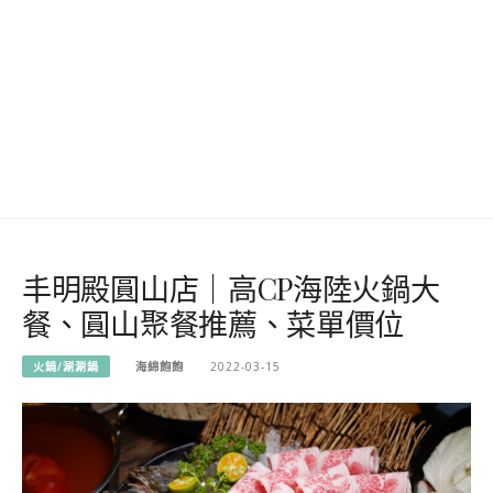
丰明殿圓山店｜高CP海陸火鍋大
餐、圓山聚餐推薦、菜單價位
火鍋/涮涮鍋
海綿飽飽
2022-03-15