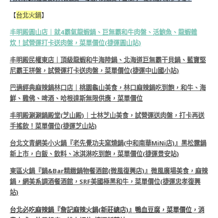
【
台北火鍋
】
丰明殿圓山店｜就4霸氣龍蝦鍋、巨無霸和牛肉盤、活鮑魚、龍蝦雜
炊！試營運打卡送肉盤，菜單價位(捷運圓山站)
丰明殿民權東店｜頂級龍蝦和牛海陸鍋、北海道巨無霸干貝鍋、藍寶堅
尼霸王拼盤，試營運打卡送肉盤，菜單價位(捷運中山國小站)
巴適經典麻辣鍋林口店｜桃園龜山美食，林口麻辣鍋吃到飽，和牛、海
鮮、雞佛、啤酒、哈根達斯無限供應，菜單價位
丰明殿涮涮鍋殿堂(芝山殿)｜士林芝山美食，試營運送肉盤，打卡再送
手搖飲！菜單價位(捷運芝山站)
台北文青網美小火鍋『老先覺功夫窯燒鍋(中和南華MiNi店)』黑松露鍋
新上市，白飯、飲料、冰淇淋吃到飽，菜單價位(捷運景安站)
東區火鍋『鍋&Bar精緻鍋物餐酒館(微風復興店)』微風廣場美食，麻辣
鍋，網美系調酒餐酒館，SRF美國極黑和牛，菜單價位(捷運忠孝復興
站)
台北必吃麻辣鍋『詹記麻辣火鍋(新莊總店)』鴨血豆腐，菜單價位，消