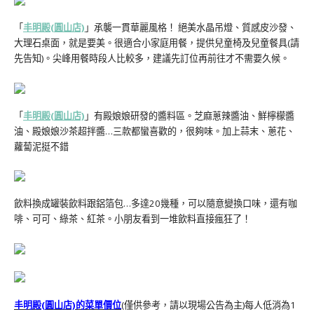
「
丰明殿(圓山店)
」承襲一貫華麗風格！ 絕美水晶吊燈、質感皮沙發、
大理石桌面，就是要美。很適合小家庭用餐，提供兒童椅及兒童餐具(請
先告知)。尖峰用餐時段人比較多，建議先訂位再前往才不需要久候。
「
丰明殿(圓山店)
」有殿娘娘研發的醬料區。芝麻蔥辣醬油、鮮檸檬醬
油、殿娘娘沙茶超拌醬…三款都蠻喜歡的，很夠味。加上蒜末、蔥花、
蘿蔔泥挺不錯
飲料換成罐裝飲料跟鋁箔包…多達20幾種，可以隨意變換口味，還有咖
啡、可可、綠茶、紅茶。小朋友看到一堆飲料直接瘋狂了！
丰明殿(圓山店)的菜單價位
(僅供參考，請以現場公告為主)每人低消為1