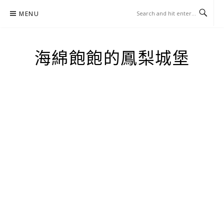
Skip
MENU
to
content
海綿飽飽的鳳梨城堡