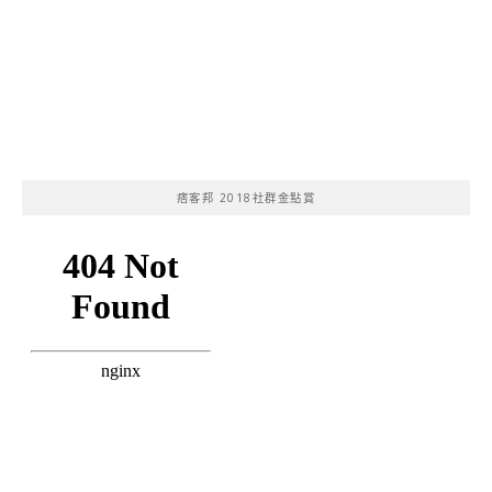
痞客邦 2018社群金點賞