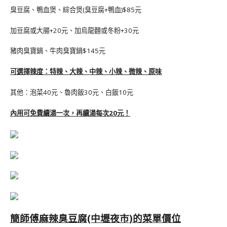
臭豆腐、鴨血煲、綜合煲(臭豆腐+鴨血)$85元
加豆腐或大腸+20元、加烏龍麵或冬粉+30元
豬肉臭寶鍋、牛肉臭寶鍋$145元
可選擇辣度：特辣、大辣、中辣、小辣、微辣、原味
其他：泡菜40元、魯肉飯30元、白飯10元
內用可免費續湯一次，再續湯每次20元！
簡師傅麻辣臭豆腐(中壢夜市)的菜單價位