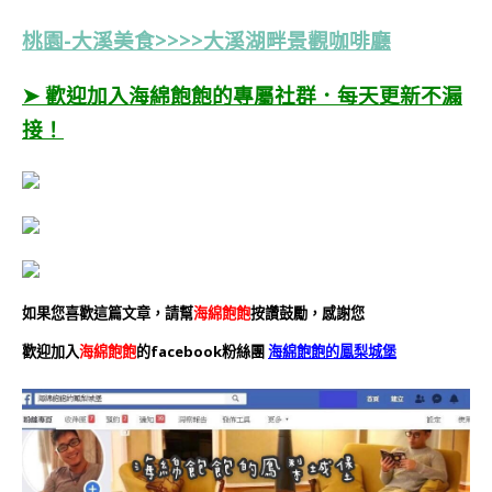
桃園-大溪美食>>>>大溪湖畔景觀咖啡廳
➤ 歡迎加入海綿飽飽的專屬社群．每天更新不漏
接！
如果您喜歡這篇文章，請幫
海綿飽飽
按讚鼓勵，感謝您
歡迎加入
海綿飽飽
的facebook粉絲團
海綿飽飽的鳳梨城堡