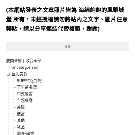
(本網站發表之文章照片皆為
海綿飽飽的鳳梨城
堡
所有，未經授權請勿將站內之文字、圖片任意
轉貼，請以分享連結代替複製，謝謝)
分類
展開全部
|
收合全部
Uncategorized
台北美食
BUFFET吃到飽
下午茶-甜點
中式餐館
主題餐廳
丼飯
便當
其他
冰品
咖哩/豬排