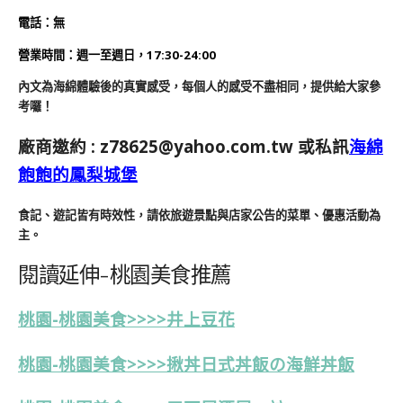
電話：無
營業時間：
週一至週日，
17:30-24:00
內文為海綿體驗後的真實感受，每個人的感受不盡相同，提供給大家參
考囉！
廠商邀約 :
z78625@yahoo.com.tw
或私訊
海綿
飽飽的鳳梨城堡
食記、遊記皆有時效性，請依旅遊景點與店家公告的菜單、優惠活動為
主。
閱讀延伸-桃園美食推薦
桃園-桃園美食>>>>井上豆花
桃園-桃園美食>>>>揪丼日式丼飯の海鮮丼飯