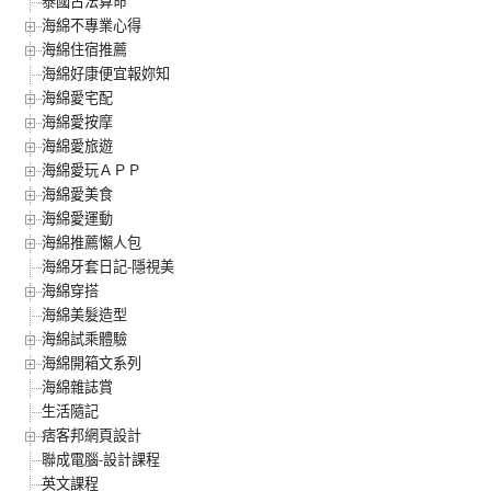
泰國古法算命
海綿不專業心得
海綿住宿推薦
海綿好康便宜報妳知
海綿愛宅配
海綿愛按摩
海綿愛旅遊
海綿愛玩ＡＰＰ
海綿愛美食
海綿愛運動
海綿推薦懶人包
海綿牙套日記-隱視美
海綿穿搭
海綿美髮造型
海綿試乘體驗
海綿開箱文系列
海綿雜誌賞
生活隨記
痞客邦網頁設計
聯成電腦-設計課程
英文課程