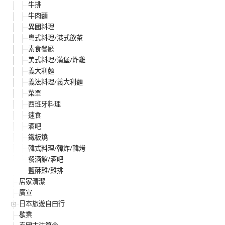
牛排
牛肉麵
異國料理
粵式料理/港式飲茶
素食餐廳
美式料理/漢堡/炸雞
義大利麵
義法料理/義大利麵
菜單
西班牙料理
速食
酒吧
鐵板燒
韓式料理/韓炸/韓烤
餐酒館/酒吧
鹽酥雞/雞排
居家清潔
廣宣
日本旅遊自由行
歇業