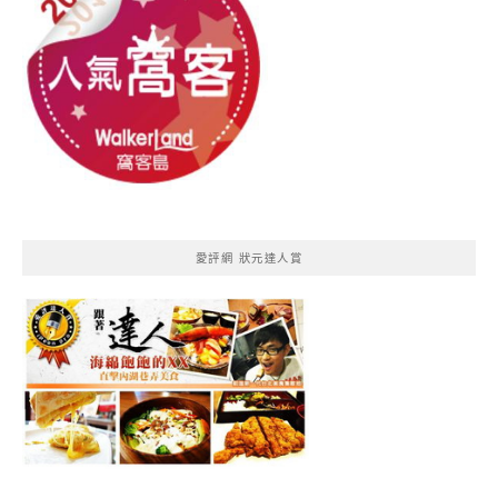
愛評網 狀元達人賞