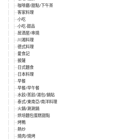
咖啡廳/甜點/下午茶
客家料理
小吃
小吃-甜品
居酒屋/串燒
川湘料理
德式料理
愛食記
披薩
日式麵食
日本料理
早餐
早餐/早午餐
水餃/蒸餃/湯包/鍋貼
泰式/東南亞/南洋料理
火鍋/涮涮鍋
烘培麵包蛋糕甜點
烤鴨
熱炒
燒肉/燒烤