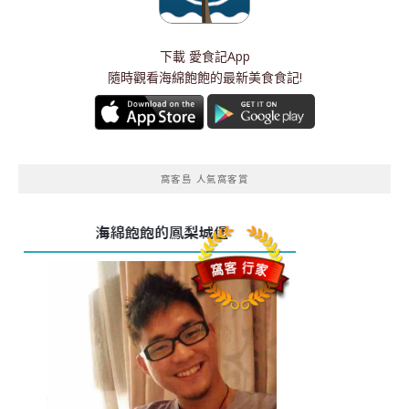
下載
愛食記App
隨時觀看海綿飽飽的最新美食食記!
窩客島 人氣窩客賞