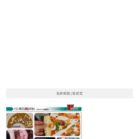
海綿飽飽|報紙賞