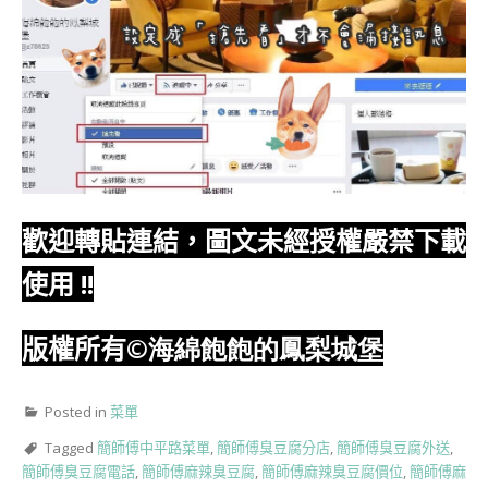
歡迎轉貼連結，圖文未經授權嚴禁下載
使用
!!
版權所有
©海綿飽飽的鳳梨城堡
Posted in
菜單
Tagged
簡師傅中平路菜單
,
簡師傅臭豆腐分店
,
簡師傅臭豆腐外送
,
簡師傅臭豆腐電話
,
簡師傅麻辣臭豆腐
,
簡師傅麻辣臭豆腐價位
,
簡師傅麻