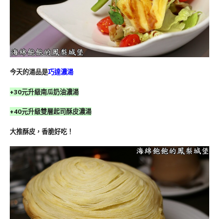
今天的湯品是
巧達濃湯
+30元升級南瓜奶油濃湯
+40元升級雙層起司酥皮濃湯
大推酥皮，香脆好吃！