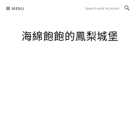
Skip
MENU
to
content
海綿飽飽的鳳梨城堡