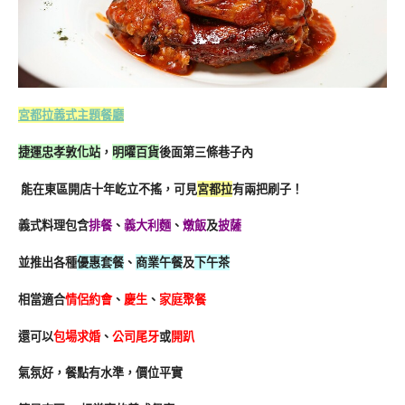
宮都拉義式主題餐廳
捷運忠孝敦化站
，
明曜百貨
後面第三條巷子內
能在東區開店十年屹立不搖，可見
宮都拉
有兩把刷子！
義式料理包含
排餐
、
義大利麵
、
燉飯
及
披薩
並推出各種
優惠套餐
、
商業午餐
及
下午茶
相當適合
情侶約會
、
慶生
、
家庭聚餐
還可以
包場求婚
、
公司尾牙
或
開趴
氣氛好，餐點有水準，價位平實