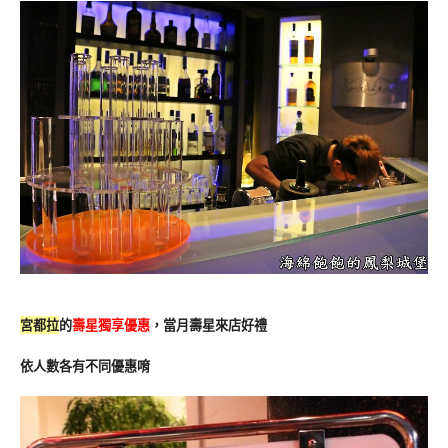
宮都拉
的
壽星獨享優惠
，當月壽星來店好禮
依人數各有不同優惠唷