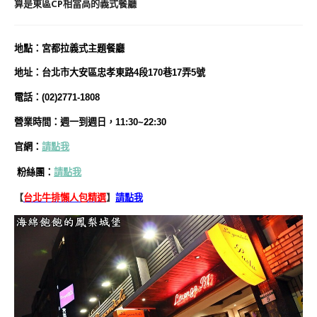
算是東區CP相當高的義式餐廳
地
點
：宮都拉義式主題餐廳
地址：台北市大安區忠孝東路4段170巷17弄5號
電話：(02)2771-1808
營業時間：週一到週日，
11:30~22:30
官網：
請點我
粉絲團：
請點我
【
台北牛排懶人包精選
】
請點我