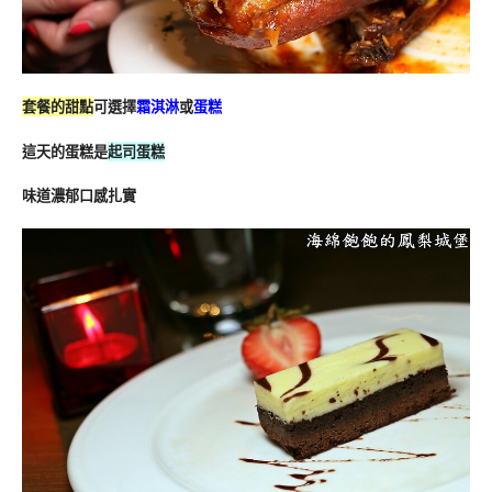
套餐的甜點
可選擇
霜淇淋
或
蛋糕
這天的蛋糕是
起司蛋糕
味道濃郁口感扎實