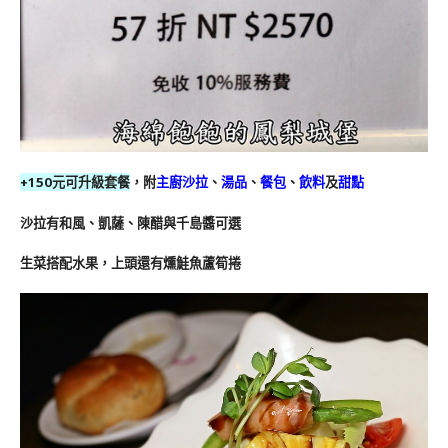
+150元可升級套餐
，附
主廚沙拉
、
湯品
、
餐包
、
飲料
及
甜點
沙拉有和風、凱薩、陳醋與千島醬可選
生菜搭配水果，上頭還有燻鮭魚蘆筍捲