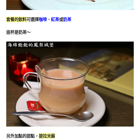
套餐的飲料
可選擇
咖啡
、
紅茶
或
奶茶
這杯是奶茶～
另外加點的甜點，
提拉米蘇