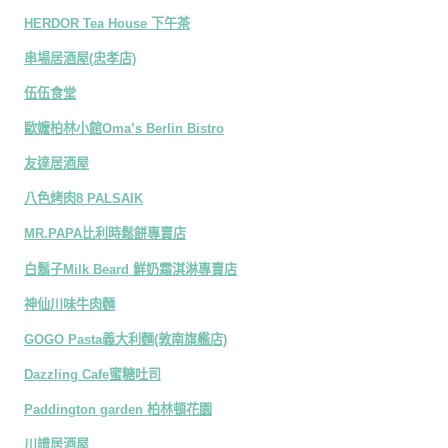
HERDOR Tea House 下午茶
串場居酒屋(忠孝店)
伍伍食堂
歐嬤柏林小館Oma’s Berlin Bistro
友達居酒屋
八色烤肉8 PALSAIK
MR.PAPA比利時鬆餅專賣店
白鬍子Milk Beard 鮮奶霜淇淋專賣店
神仙川味牛肉麵
GOGO Pasta義大利麵(敦南旗艦店)
Dazzling Cafe蜜糖吐司
Paddington garden 柏林頓花園
川譜居酒屋