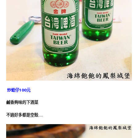
炒蛤仔100元
鹹香夠味的下酒菜
不過好多都是空殼….