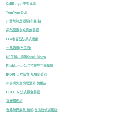
CaliBurger美式漢堡
YumYum Deli
川賀燒烤居酒屋(市民店)
果然匯素食吃到飽餐廳
LFA老富昌法美式餐廳
一品活蝦(市民店)
KP牛排小酒館Steak Bistro
Rilakkuma Café拉拉熊主題餐廳
IRORI 日本新食 九州葡萄酒
串鳥炭火直燒居酒屋(微風店)
BUTTER 法式輕食餐廳
玄麻蕎麥處
台北時尚飲茶.糖朝(台北統領旗艦店)