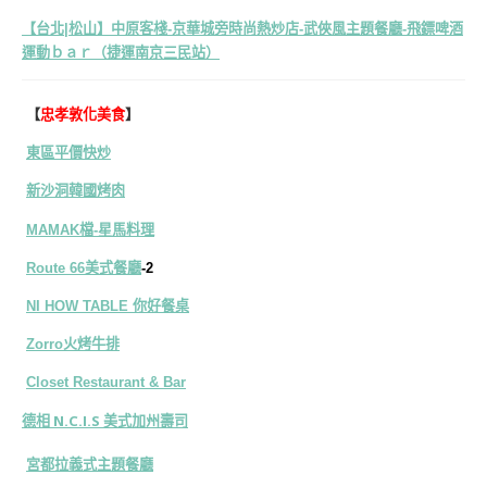
【台北|松山】中原客棧-京華城旁時尚熱炒店-武俠風主題餐廳-飛鏢啤酒
運動ｂａｒ（捷運南京三民站）
【
忠孝敦化美食
】
東區平價快炒
新沙洞韓國烤肉
MAMAK檔-星馬料理
Route 66美式餐廳
-2
NI HOW TABLE 你好餐桌
Zorro火烤牛排
Closet Restaurant & Bar
德相 N.C.I.S 美式加州壽司
宮都拉義式主題餐廳