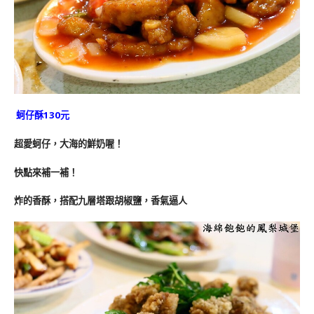
蚵仔酥130元
超愛蚵仔，大海的鮮奶喔！
快點來補一補！
炸的香酥，搭配九層塔跟胡椒鹽，香氣逼人