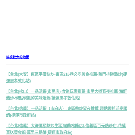
檢視較大的地圖
【台北|大安】東區平價快炒-東區216巷必吃美食推薦-熱門排隊熱炒(捷
運忠孝敦化站)
【台北|松山】一品活蝦(市民店)-食尚玩家推薦-市民大道宵夜推薦-海鮮
熱炒-現點現抓的美味活蝦(捷運忠孝敦化站)
【台北|信義】一品活蝦（市府店）-東區熱炒宵夜推薦-現點現抓活泰國
蝦(捷運市政府站)
【台北|信義】大灣碼頭熱炒生猛海鮮(松隆店)-信義區百元熱炒店-花蓮
直送黃金蜆-萬里三點蟹(捷運市政府站)