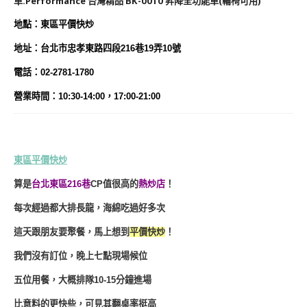
地
點
：東區平價快炒
地址：台北市忠孝東路四段216巷19弄10號
電話：02-2781-1780
營業時間：10:30-14:00，17:00-21:00
東區平價快炒
算是
台北東區216巷
CP值很高的
熱炒店
！
每次經過都大排長龍，海綿吃過好多次
這天跟朋友要聚餐，馬上想到
平價快炒
！
我們沒有訂位，晚上七點現場候位
五位用餐，大概排隊10-15分鐘進場
比意料的更快些，可見其翻桌率挺高