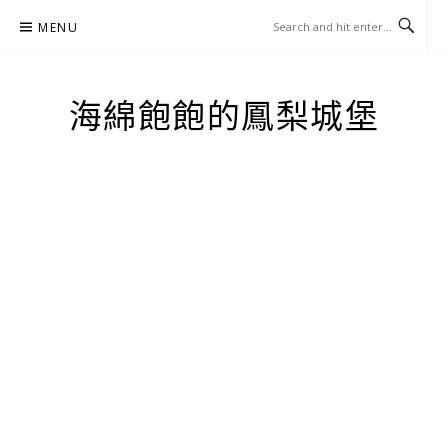
Skip
MENU
to
content
海綿飽飽的鳳梨城堡