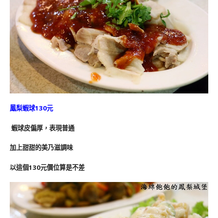
鳳梨蝦球130元
蝦球皮偏厚，表現普通
加上甜甜的美乃滋調味
以這個130元價位算是不差