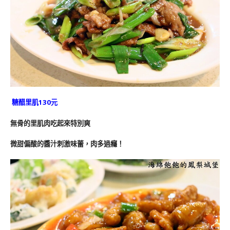
糖醋里肌130元
無骨的里肌肉吃起來特別爽
微甜偏酸的醬汁刺激味蕾，肉多過癮！