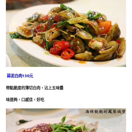
蒜泥白肉130元
帶點脆度的薄切白肉，沾上五味醬
味道夠，口感佳，好吃