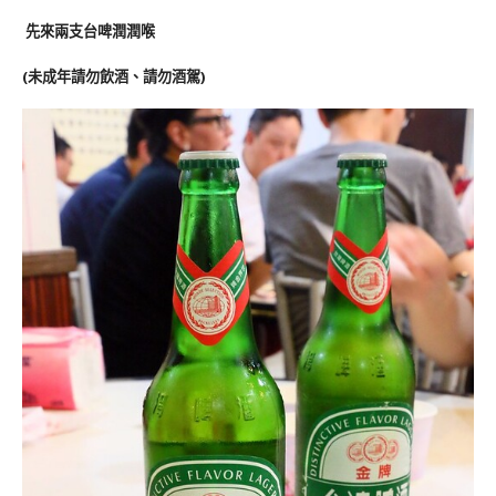
先來兩支台啤潤潤喉
(未成年請勿飲酒、請勿酒駕)