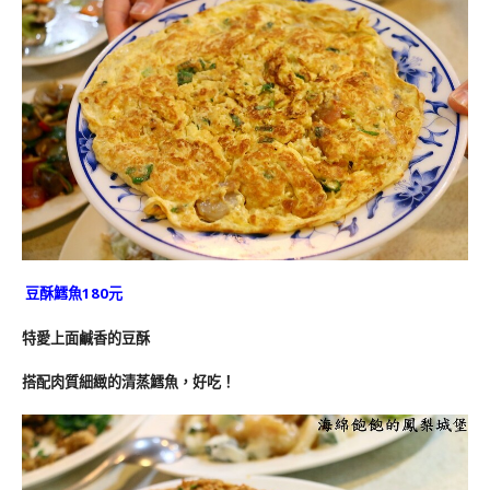
豆酥鱈魚180元
特愛上面鹹香的豆酥
搭配肉質細緻的清蒸鱈魚，好吃！