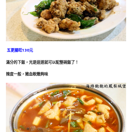
五更腸旺130元
滿分的下飯，光是這道就可以配整碗飯了！
辣度一般，豬血軟嫩夠味