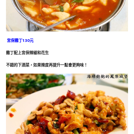
宮保雞丁130元
雞丁配上宮保辣椒和花生
不錯的下酒菜，如果辣度再提升一點會更夠味！