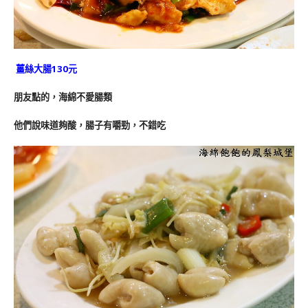
薑絲大腸130元
朋友點的，海綿不愛腸類
他們說味道夠酸，腸子有嚼勁，不錯吃