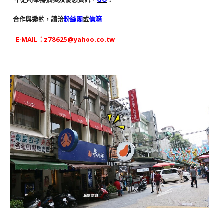
合作與邀約，請洽
粉絲團
或
信箱
E-MAIL：
z78625@yahoo.co.tw