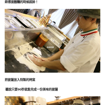
師傅揉麵糰的時候超帥！
把披薩放入特製的烤窯
聽說只要90秒就能完成一份美味的披薩