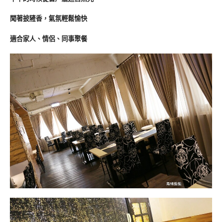
聞著披隡香
，
氣氛輕鬆愉快
適合家人、情侶、同事聚餐