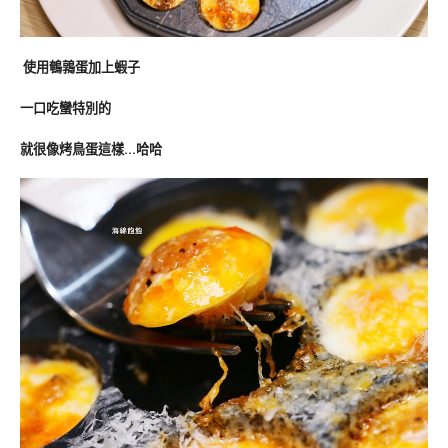
使用鵪鶉蛋加上蝦子
一口吃蠻特別的
就很像烤鳥蛋這樣…哈哈