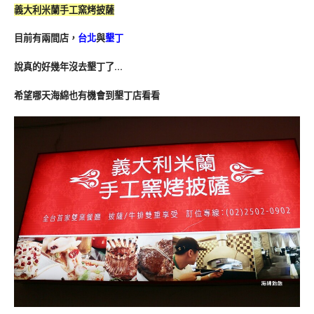
義大利米蘭手工窯烤披薩
目前有兩間店，
台北
與
墾丁
說真的好幾年沒去墾丁了…
希望哪天海綿也有機會到墾丁店看看