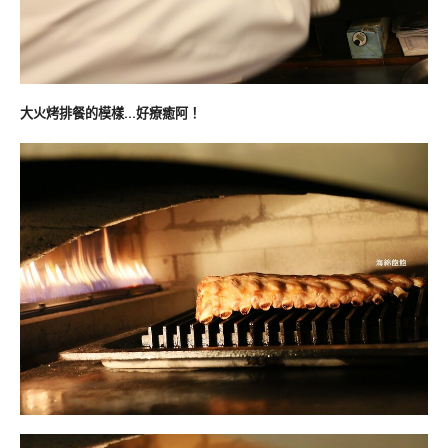
大火烤排餐的模樣…好療癒阿！