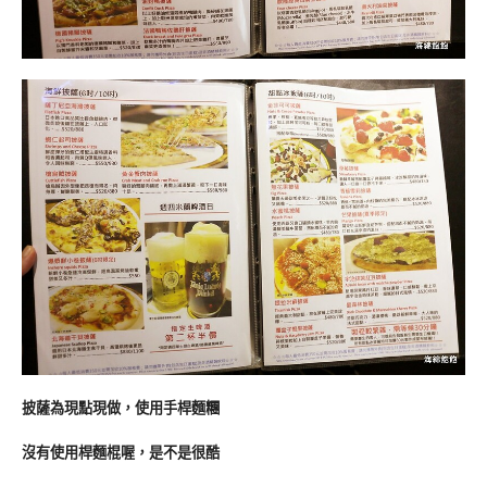
披薩為現點現做，使用手桿麵糰
沒有使用桿麵棍喔，是不是很酷