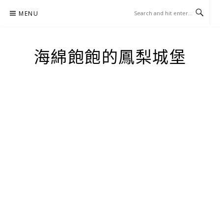
Skip
MENU
to
content
海綿飽飽的鳳梨城堡