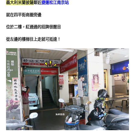
義大利米蘭披薩
鄰近
捷運松江南京站
就在四平街商圈旁邊
位於二樓，紅通通的招牌很醒目
從左邊的樓梯往上走就可抵達！