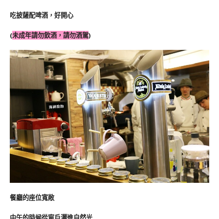
吃披薩配啤酒，好開心
(
未成年請勿飲酒，請勿酒駕
)
餐廳的座位寬敞
中午的時候從窗戶灑進自然光