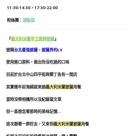
11:30-14:30，17:30-22:00
粉絲團
：
請點我
『
義大利米蘭手工窯烤披薩
』
號稱
台北最強披薩
，
披薩界的LV
使用進口原料，做出你沒吃過的口味
目前於台北中山四平街與墾丁各有一間店
其實幾年前海綿就來過
義大利米蘭披薩
用
餐
當時沒帶相機所以沒紀錄寫文章
但一直想念著那時的美味記憶…
這次跟著一群好友，又來到
義大利米蘭披薩
用餐