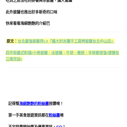
吃到之前沒吃的排餐與冰披薩，讓人驚豔
此外披薩也推出好多新奇的口味
快來看看海綿飽飽的介紹巴
原文：
台北最強披薩界LV『義大利米蘭手工窯烤披薩台北中山店』
四平街義式料理/小卷披薩、冰披薩、牛排、豬排、羊排都很強(捷運松
江南京站)
記得幫
海綿飽飽的粉絲團
按讚唷！
第一手美食旅遊資訊都在
粉絲團
唷
不定時舉辦抽獎及優惠資訊，
GO
！