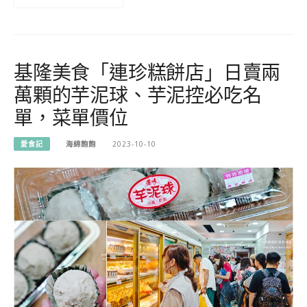
基隆美食「連珍糕餅店」日賣兩
萬顆的芋泥球、芋泥控必吃名
單，菜單價位
愛食記
海綿飽飽
2023-10-10