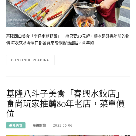
基隆廟口美食「李仔串糖葫蘆」一串只要30元起，根本是好幾年前的物
價 每次來基隆廟口都會買來當作飯後甜點，童年的…
CONTINUE READING
基隆八斗子美食「春興水餃店」
食尚玩家推薦80年老店，菜單價
位
基隆美食
海綿飽飽
2023-05-06