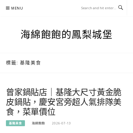
Skip
MENU
to
content
海綿飽飽的鳳梨城堡
標籤:
基隆美食
曾家鍋貼店｜基隆大尺寸黃金脆
皮鍋貼，慶安宮旁超人氣排隊美
食，菜單價位
基隆美食
海綿飽飽
2026-07-13