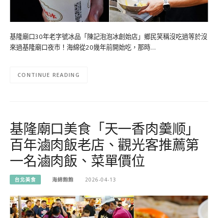
基隆廟口30年老字號冰品「陳記泡泡冰創始店」鄉民笑稱沒吃過等於沒
來過基隆廟口夜市！海綿從20幾年前開始吃，那時…
CONTINUE READING
基隆廟口美食「天一香肉羹顺」
百年滷肉飯老店、觀光客推薦第
一名滷肉飯、菜單價位
台北美食
海綿飽飽
2026-04-13