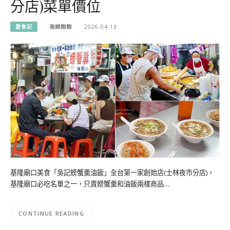
分店)菜單價位
愛食記
海綿飽飽
2026-04-13
基隆廟口美食「吳記螃蟹羹油飯」全台第一家創始店(士林夜市分店)，
基隆廟口必吃名單之一，只賣螃蟹羹和油飯兩樣商品…
CONTINUE READING