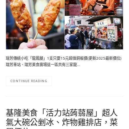
瑞芳傳統小吃「龍鳳腿」1支只要15元超值銅板價(更新2025最新價位)
瑞芳車站、瑞芳美食廣場這一區共有三家龍…
CONTINUE READING
基隆美食「活力站蒟蒻屋」超人
氣大碗公剉冰、炸物雞排店，菜