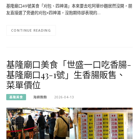
基隆廟口49號美食「刈包、四神湯」本來要去吃阿華炒麵居然沒開，朋
友直接選了旁邊的刈包+四神湯，沒抱期待卻表現的…
CONTINUE READING
基隆廟口美食「世盛一口吃香腸-
基隆廟口43-1號」生香腸販售、
菜單價位
基隆美食
海綿飽飽
2026-04-13