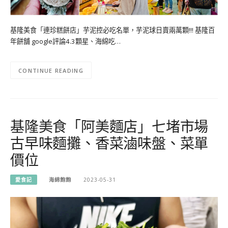
基隆美食「連珍糕餅店」芋泥控必吃名單，芋泥球日賣兩萬顆!!! 基隆百
年餅舖 google評論4.3顆星、海綿吃…
CONTINUE READING
基隆美食「阿美麵店」七堵市場
古早味麵攤、香菜滷味盤、菜單
價位
愛食記
海綿飽飽
2023-05-31