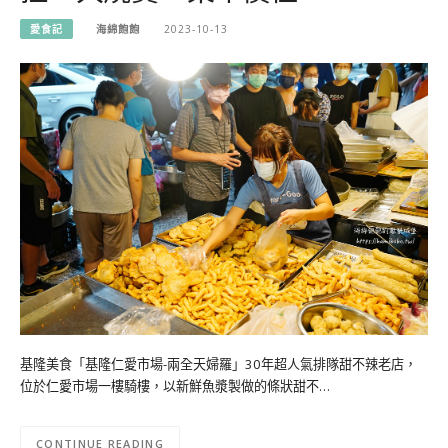
愛食記
海綿飽飽
2023-10-13
基隆美食「基隆仁愛市場-兩全天婦羅」30年超人氣排隊甜不辣老店，
位於仁愛市場一樓騎樓，以新鮮魚漿製做的條狀甜不…
CONTINUE READING