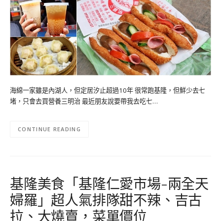
海綿一家雖是內湖人，但定居汐止超過10年 很常跑基隆，但鮮少去七
堵，只會去買營養三明治 最近朋友說要帶我去吃七…
CONTINUE READING
基隆美食「基隆仁愛市場-兩全天
婦羅」超人氣排隊甜不辣、吉古
拉、大燒賣，菜單價位