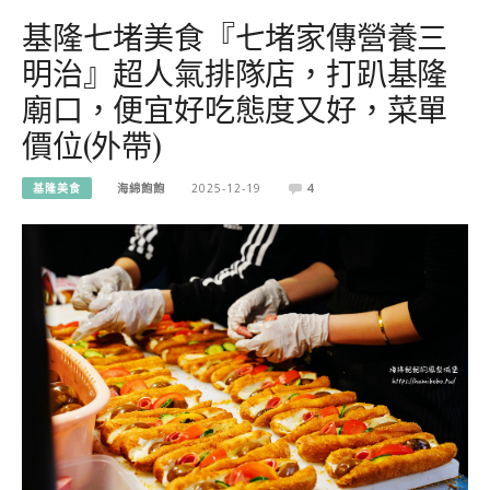
基隆七堵美食『七堵家傳營養三
明治』超人氣排隊店，打趴基隆
廟口，便宜好吃態度又好，菜單
價位(外帶)
基隆美食
海綿飽飽
2025-12-19
4