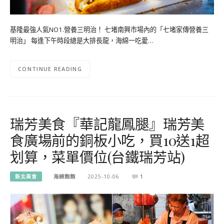
基隆最強人氣NO1.營養三明治！ 七堵南興市場內的「七堵家傳營養三
明治」 每逢下午時段總是大排長龍，海綿一吃愛…
CONTINUE READING
瑞芳美食『華記龍鳳腿』瑞芳美
食廣場前的銅板小吃，買10送1超
划算，菜單價位(台鐵瑞芳站)
新北美食
海綿飽飽
2025-10-06
1