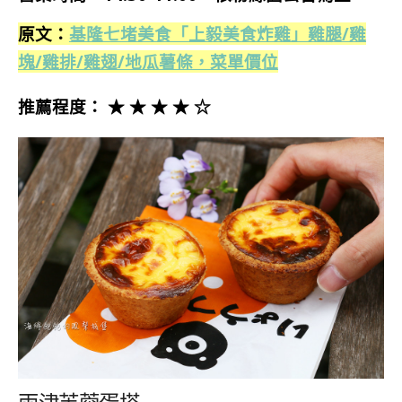
原文：
基隆七堵美食「上毅美食炸雞」雞腿/雞
塊/雞排/雞翅/地瓜薯條，菜單價位
推薦程度： ★ ★ ★ ★ ☆