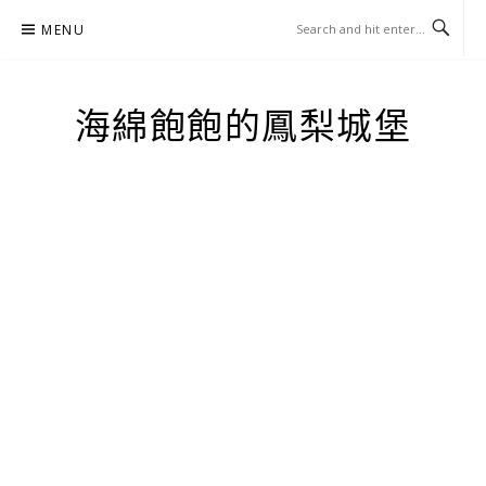
Skip
MENU
to
content
海綿飽飽的鳳梨城堡