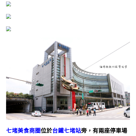
七堵美食商圈
位於
台鐵七堵站
旁，有兩座停車場