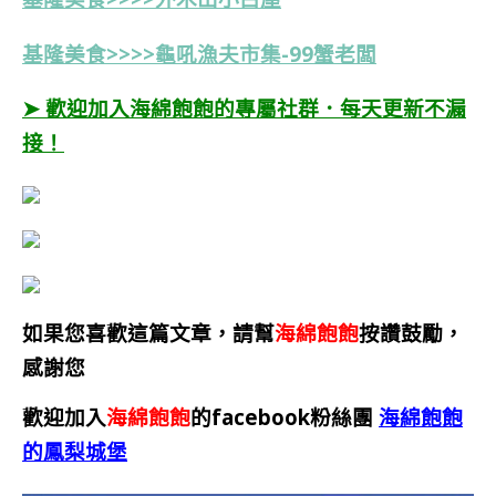
基隆美食>>>>龜吼漁夫市集-99蟹老闆
➤ 歡迎加入海綿飽飽的專屬社群．每天更新不漏
接！
如果您喜歡這篇文章，請幫
海綿飽飽
按讚鼓勵，
感謝您
歡迎加入
海綿飽飽
的facebook粉絲團
海綿飽飽
的鳳梨城堡