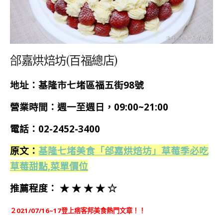
郃嘉烘焙坊(百福總店)
地址：基隆市七堵區福五街98號
營業時間：週一至週日，09:00~21:00
電話：02-2452-3400
原文：
基隆七堵美食「郃嘉烘焙坊」草莓季必吃
草莓甜點,菜單價位
推薦程度： ★ ★ ★ ★ ☆
２021/07/16~17登上痞客邦美食熱門文章！！