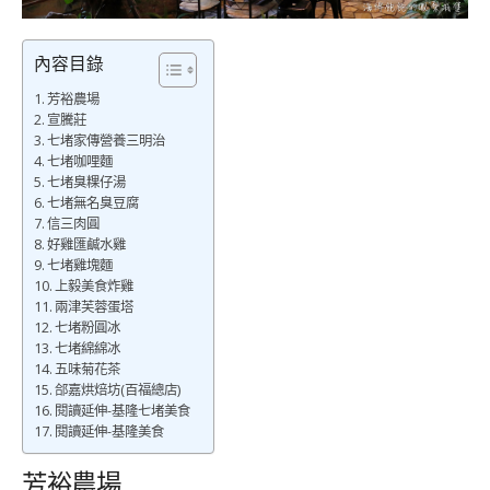
內容目錄
芳裕農場
宣騰莊
七堵家傳營養三明治
七堵咖哩麵
七堵臭粿仔湯
七堵無名臭豆腐
信三肉圓
好雞匯鹹水雞
七堵雞塊麵
上毅美食炸雞
兩津芙蓉蛋塔
七堵粉圓冰
七堵綿綿冰
五味菊花茶
郃嘉烘焙坊(百福總店)
閱讀延伸-基隆七堵美食
閱讀延伸-基隆美食
芳裕農場