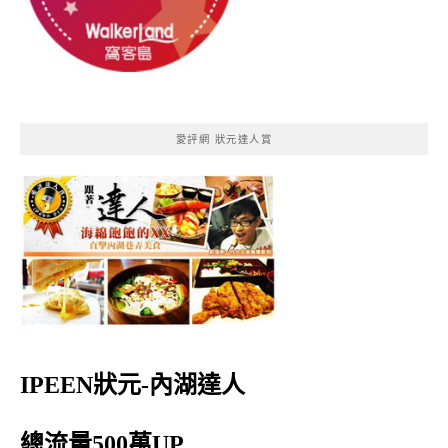
愛評網 狀元達人賞
IPEEN狀元-內湖達人
總流量500萬UP