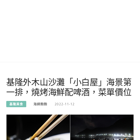
基隆外木山沙灘「小白屋」海景第
一排，燒烤海鮮配啤酒，菜單價位
基隆美食
海綿飽飽
2022-11-12