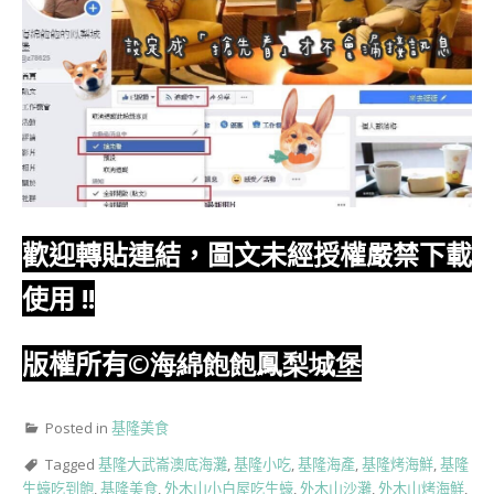
歡迎轉貼連結，圖文未經授權嚴禁下載
使用
!!
版權所有
©海綿飽飽鳳梨城堡
Posted in
基隆美食
Tagged
基隆大武崙澳底海灘
,
基隆小吃
,
基隆海產
,
基隆烤海鮮
,
基隆
生蠔吃到飽
,
基隆美食
,
外木山小白屋吃生蠔
,
外木山沙灘
,
外木山烤海鮮
,