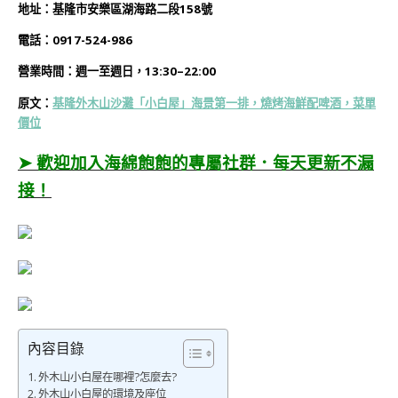
地址：基隆市安樂區湖海路二段158號
電話：
0917-524-986
營業時間：
週一
至週日，13:30–22:00
原文：
基隆外木山沙灘「小白屋」海景第一排，燒烤海鮮配啤酒，菜單
價位
➤ 歡迎加入海綿飽飽的專屬社群．每天更新不漏
接！
內容目錄
外木山小白屋在哪裡?怎麼去?
外木山小白屋的環境及座位