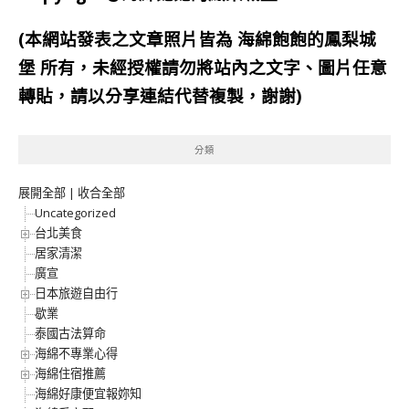
(本網站發表之文章照片皆為
海綿飽飽的鳳梨城
堡
所有，未經授權請勿將站內之文字、圖片任意
轉貼，請以分享連結代替複製，謝謝)
分類
展開全部
|
收合全部
Uncategorized
台北美食
居家清潔
廣宣
日本旅遊自由行
歇業
泰國古法算命
海綿不專業心得
海綿住宿推薦
海綿好康便宜報妳知