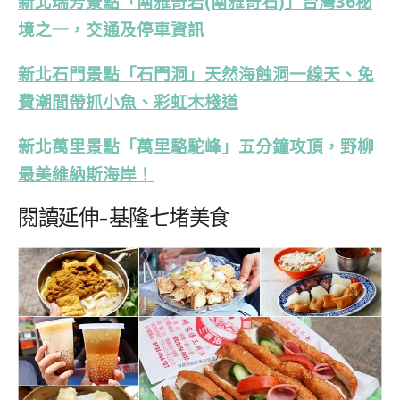
新北瑞芳景點「南雅奇岩(南雅奇石)」台灣36秘
境之一，交通及停車資訊
新北石門景點「石門洞」天然海蝕洞一線天、免
費潮間帶抓小魚、彩虹木棧道
新北萬里景點「萬里駱駝峰」五分鐘攻頂，野柳
最美維納斯海岸！
閱讀延伸-基隆七堵美食