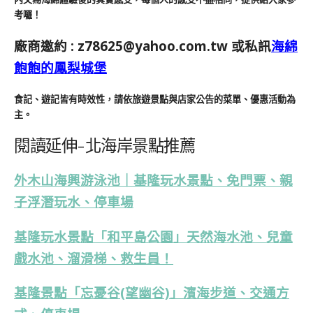
考囉！
廠商邀約 :
z78625@yahoo.com.tw
或私訊
海綿
飽飽的鳳梨城堡
食記、遊記皆有時效性，請依旅遊景點與店家公告的菜單、優惠活動為
主。
閱讀延伸-北海岸景點推薦
外木山海興游泳池｜基隆玩水景點、免門票、親
子浮潛玩水、停車場
基隆玩水景點「和平島公園」天然海水池、兒童
戲水池、溜滑梯、救生員！
基隆景點「忘憂谷(望幽谷)」濱海步道、交通方