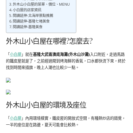
外木山小白屋的菜單、價位、MENU
小白屋的店家資訊
閱讀延伸-北海岸景點推薦
閱讀延伸-基隆七堵美食
閱讀延伸-基隆美食
外木山小白屋在哪裡?怎麼去?
「
小白屋
」就在
基隆大武崙澳底海灘(外木山沙灘)
入口附近，走過馬路
的鐵皮屋就是了，之前經過聞到烤海鮮的香氣，口水都快流下來，終於
找到時間來插旗，晚上人潮也比較少一點。
外木山小白屋的環境及座位
「
小白屋
」內用環境樸實，鐵皮屋的開放式空間，有種熱炒店的錯覺，
一半的座位是在路邊，夏天可能會比較熱。