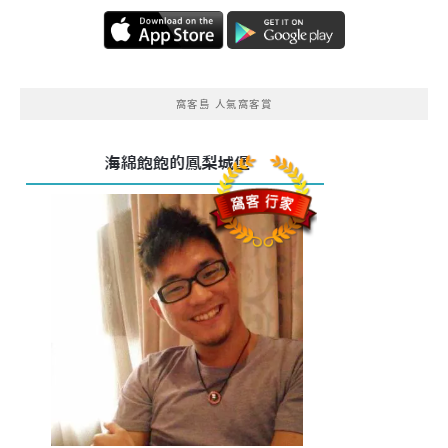
窩客島 人氣窩客賞