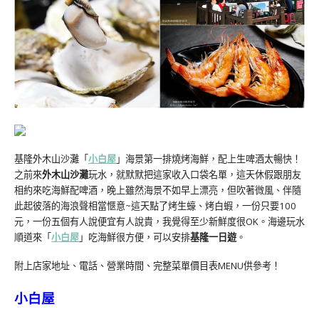
基隆外木山沙灘「
小白屋
」海景第一排燒烤海鮮，配上生啤酒太暢快！
之前來
外木山沙灘
玩水，就默默把這家收入口袋名單，這天休假跟朋友
相約來吃海鮮配啤酒，晚上雖然海景不如早上漂亮，但吹著微風、伴隨
此起彼落的海浪聲相當愜意~這天點了烤生蠔、烤白蝦，一份只要100
元，一份五個有人說便宜有人說貴，我覺得至少新鮮度很OK。海邊玩水
順道來「
小白屋
」吃海鮮很方便，可以安排
基隆一日遊
。
附上店家地址、電話、營業時間、完整菜單價目表MENU供參考！
小白屋