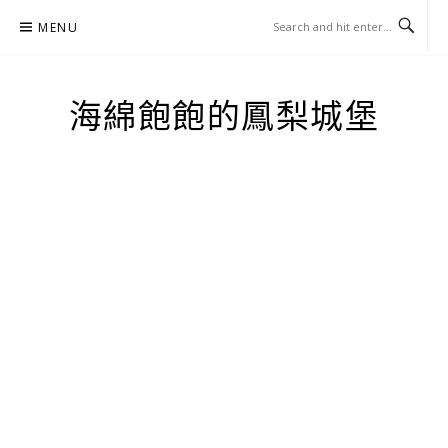
Skip
MENU
to
content
海綿飽飽的鳳梨城堡