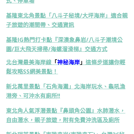
式、停車場
基隆東北角景點「八斗子秘境/大坪海岸」適合親
子旅遊的潮間帶、交通資訊
基隆IG熱門打卡點『深澳象鼻岩/八斗子潮境公
園/
巨大飛天掃帚/海螺溜滑梯』交通方式
北台灣最美海岸線
「
神秘海岸
」
這條步道讓你輕
鬆攻略SS網美景點！
新北萬里景點「石角海灘」北海岸玩水、龜吼漁
港旁、可沖水有廁所!!
東北角人氣浮潛景點『鼻頭角公園』水肺潛水，
自由潛水，親子旅遊，附有免費沖洗區及廁所