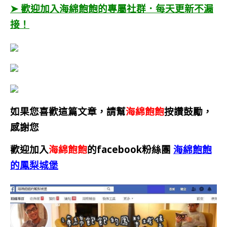
➤ 歡迎加入海綿飽飽的專屬社群．每天更新不漏
接！
如果您喜歡這篇文章，請幫
海綿飽飽
按讚鼓勵，
感謝您
歡迎加入
海綿飽飽
的facebook粉絲團
海綿飽飽
的鳳梨城堡