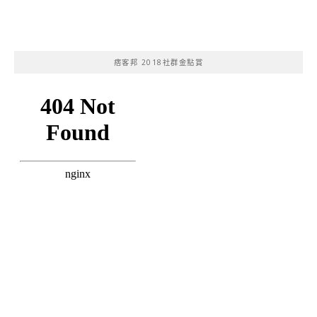
痞客邦 2018社群金點賞