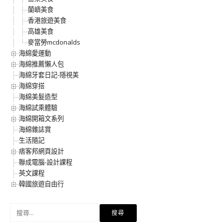
蘭嶼美食
香港旅遊美食
高雄美食
麥當勞mcdonalds
海綿愛運動
海綿推薦懶人包
海綿牙套日記-隱視美
海綿穿搭
海綿美髮造型
海綿試乘體驗
海綿開箱文系列
海綿雜誌賞
生活隨記
痞客邦網頁設計
聯成電腦-設計課程
英文課程
韓國旅遊自由行
搜
尋