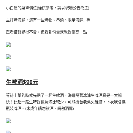
小白屋的菜單價位(僅供參考，請以現場公告為主)
主打烤海鮮，還有一些烤物、串燒、限量海鮮…等
單看價錢覺得不貴，但看到份量就覺得偏高一點
生啤酒$90元
等待上菜的時候先點了一杯生啤酒，海邊喝著冰涼生啤酒真是一大暢
快！比起一般生啤好像氣泡比較少，可能機台老舊欠維修，下次我會選
瓶裝啤酒。(未成年請勿飲酒，請勿酒駕)