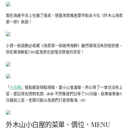
靠近海邊平台上也擺了兩桌，限量海景雅座要早點去卡位《外木山海景
第一排》無誤！
小資一族請務必收藏《海景第一排碳烤海鮮》雖然環境沒有到很舒適，
但吃著海鮮配180度海景也是慢活愜意的享受！
「
小白屋
」餐點都是現點現做，要小心會漏單，所以等了一會兒沒有上
菜，要記得去問問老闆…@@ 不然像我們白等了30分鐘，結果催單後5
分鐘就上菜，老闆可能以為我們只是想看海…XD
外木山小白屋的菜單、價位、MENU