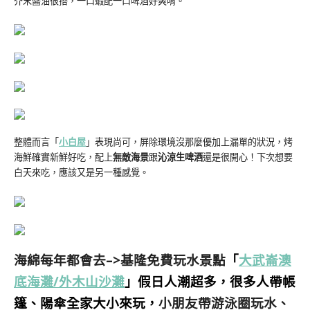
芥末醬油很搭，一口蝦配一口啤酒好爽唷。
整體而言「
小白屋
」表現尚可，屏除環境沒那麼優加上漏單的狀況，烤
海鮮確實新鮮好吃，配上
無敵海景
跟
沁涼生啤酒
還是很開心！下次想要
白天來吃，應該又是另一種感覺。
海綿每年都會去–>基隆免費玩水景點
「
大武崙澳
底海灘/外木山沙灘
」假日人潮超多，很多人帶帳
篷、陽傘全家大小來玩，
小朋友帶游泳圈玩水、