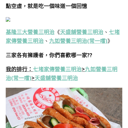
點空虛，就是吃一個味道一個回憶
基隆三大營養三明治
《
天盛舖營養三明治
、
七堵
家傳營養三明治
、
九如營養三明治(常一嚐)
》
三家各有擁護者，你們喜歡哪一家??
我的排行：
七堵家傳營養三明治
>
九如營養三明
治(常一嚐)
>
天盛舖營養三明治