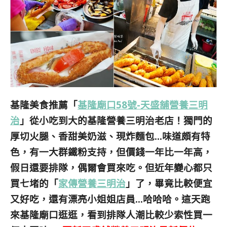
基隆美食推薦「
基隆廟口58號-天盛舖營養三明
治
」從小吃到大的基隆營養三明治老店！獨門的
厚切火腿、香甜美奶滋、現炸麵包…味道頗有特
色，有一大群鐵粉支持，但價錢一年比一年高，
假日還要排隊，偶爾會買來吃。但近年變心都只
買七堵的「
家傳營養三明治
」了，畢竟比較便宜
又好吃，還有漂亮小姐姐店員…哈哈哈。這天跑
來基隆廟口逛逛，看到排隊人潮比較少索性買一