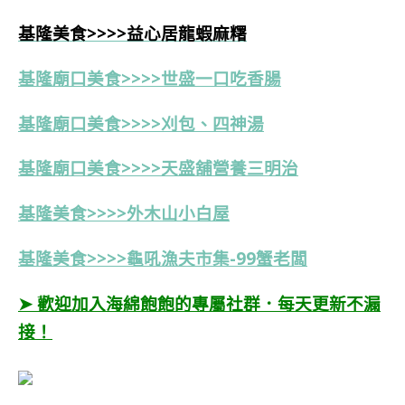
基隆美食>>>>益心居龍蝦麻糬
基隆廟口美食>>>>世盛一口吃香腸
基隆廟口美食>>>>刈包、四神湯
基隆廟口美食>>>>天盛舖營養三明治
基隆美食>>>>外木山小白屋
基隆美食>>>>龜吼漁夫市集-99蟹老闆
➤ 歡迎加入海綿飽飽的專屬社群．每天更新不漏
接！