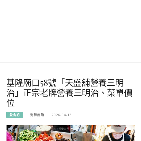
基隆廟口58號「天盛舖營養三明
治」正宗老牌營養三明治、菜單價
位
愛食記
海綿飽飽
2026-04-13