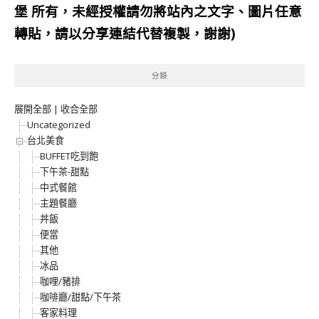
堡
所有，未經授權請勿將站內之文字、圖片任意
轉貼，請以分享連結代替複製，謝謝)
分類
展開全部
|
收合全部
Uncategorized
台北美食
BUFFET吃到飽
下午茶-甜點
中式餐館
主題餐廳
丼飯
便當
其他
冰品
咖哩/豬排
咖啡廳/甜點/下午茶
客家料理