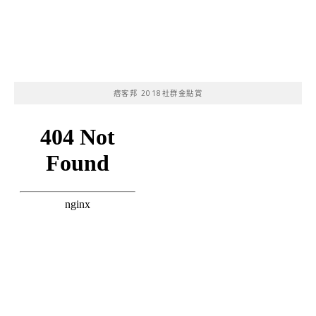
痞客邦 2018社群金點賞