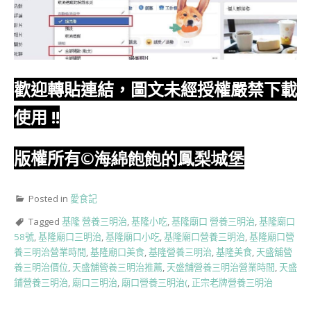
歡迎轉貼連結，圖文未經授權嚴禁下載
使用
!!
版權所有
©海綿飽飽的鳳梨城堡
Posted in
愛食記
Tagged
基隆 營養三明治
,
基隆小吃
,
基隆廟口 營養三明治
,
基隆廟口
58號
,
基隆廟口三明治
,
基隆廟口小吃
,
基隆廟口營養三明治
,
基隆廟口營
養三明治營業時間
,
基隆廟口美食
,
基隆營養三明治
,
基隆美食
,
天盛舖營
養三明治價位
,
天盛舖營養三明治推薦
,
天盛舖營養三明治營業時間
,
天盛
鋪營養三明治
,
廟口三明治
,
廟口營養三明治(
,
正宗老牌營養三明治