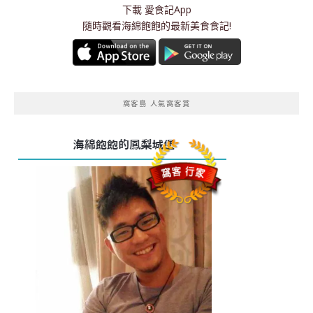
下載
愛食記App
隨時觀看海綿飽飽的最新美食食記!
窩客島 人氣窩客賞