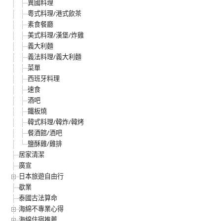
異國料理
粵式料理/港式飲茶
素食餐廳
美式料理/漢堡/炸雞
義大利麵
義法料理/義大利麵
菜單
西班牙料理
速食
酒吧
鐵板燒
韓式料理/韓炸/韓烤
餐酒館/酒吧
鹽酥雞/雞排
居家清潔
廣宣
日本旅遊自由行
歇業
泰國古法算命
海綿不專業心得
海綿住宿推薦