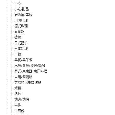
小吃
小吃-甜品
居酒屋/串燒
川湘料理
德式料理
愛食記
披薩
日式麵食
日本料理
早餐
早餐/早午餐
水餃/蒸餃/湯包/鍋貼
泰式/東南亞/南洋料理
火鍋/涮涮鍋
烘培麵包蛋糕甜點
烤鴨
熱炒
燒肉/燒烤
牛排
牛肉麵