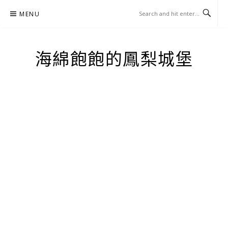
Skip
MENU
to
content
海綿飽飽的鳳梨城堡