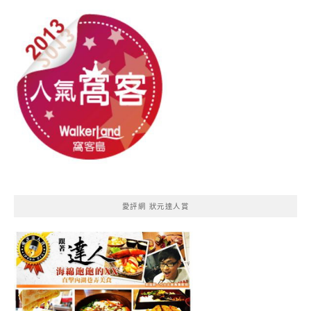
愛評網 狀元達人賞