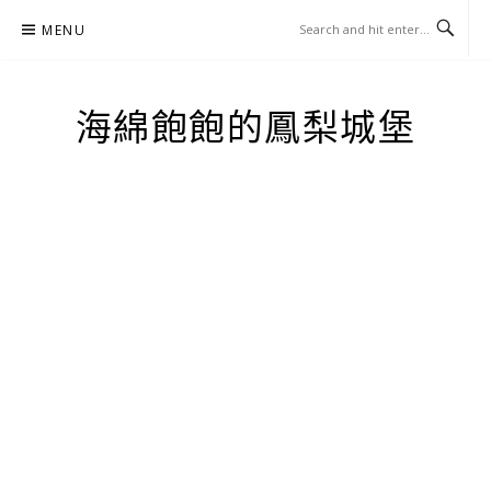
Skip
MENU
to
content
海綿飽飽的鳳梨城堡