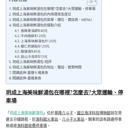
玥成上海美味鮮湯包在哪裡?怎麼去?大眾運輸、停車場
玥成上海美味鮮湯包的內用環境及座位
玥成上海美味鮮湯包的菜單、價位、價目表、MENU
玥成上海美味鮮湯包的餐點介紹
香酥蔥油餅$40元
牛肉捲餅$120元
上海美味鮮湯包$120元
蝦仁煎鍋貼$120元
酸辣湯$45元
高山冷泡茶$15元
玥成上海美味鮮湯包-短評
玥成上海美味鮮湯包的地址、電話、營業時間
閱讀延伸-基隆七堵美食
閱讀延伸-基隆美食
玥成上海美味鮮湯包在哪裡?怎麼去?大眾運輸、停
車場
「
玥成上海美味鮮湯包
」位於
基隆八斗子
，
國立海洋科技博物館
就在旁
邊五分鐘路程，近
海科館火車站
、
八斗子火車站
。開車的話有路邊停車
格或是
海科館收費停車場
。