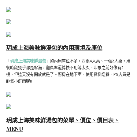
玥成上海美味鮮湯包的內用環境及座位
「
玥成上海美味鮮湯包
」的內用座位不多，四張4人桌、一張2人桌。用
餐時段幾乎都是客滿，翻桌率還算快不用等太久。印象之前好像有2
樓，但這天沒有開放就是了。廚房在地下室，使用貨梯送餐。PS店員是
帥氣小鮮肉喔!!
玥成上海美味鮮湯包的菜單、價位、價目表、
MENU