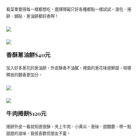
看菜單覺得每一樣都想吃，選擇障礙只好各種都點一樣試試。湯包、捲
餅、鍋貼、蔥油餅都好香啊！
香酥蔥油餅$40元
加入好多蔥花的蔥油餅，外皮酥香不油膩，裡面的蔥花味道鮮甜，咀嚼
釋放的麵香更加分。
牛肉捲餅$120元
捲餅外皮一看就知道很酥，夾上牛肉、小黃瓜、蔥絲、甜麵醬，帶一點
甜甜的滋味，我很喜歡但朋友不愛。