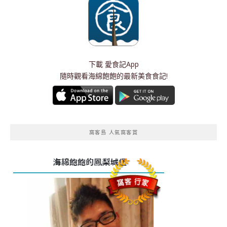
下載
愛食記App
隨時觀看海綿飽飽的最新美食食記!
窩客島 人氣窩客賞