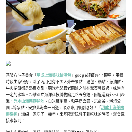
基隆八斗子美食「
玥成上海美味鮮湯包
」google評價有4.1顆星，用餐
時段生意很好，除了內用也有不少人外帶餐點。湯包、鍋貼、蔥油餅、
牛肉捲餅都是熱賣商品，聽說老闆跟老闆娘之前在鼎泰豐做過，味道有
一定的水準。距離國立海洋科技博物館走路五分鐘，附近還有外木山沙
灘、
外木山海興游泳池
、白米甕炮臺、和平島公園、忘憂谷、潮境公
園…等景點，安排北海岸一日遊，順路來用餐剛剛好！「
玥成上海美味
鮮湯包
」海綿一家吃了十幾年，來基隆遊玩想不到吃啥的時候，就會直
接來報到！