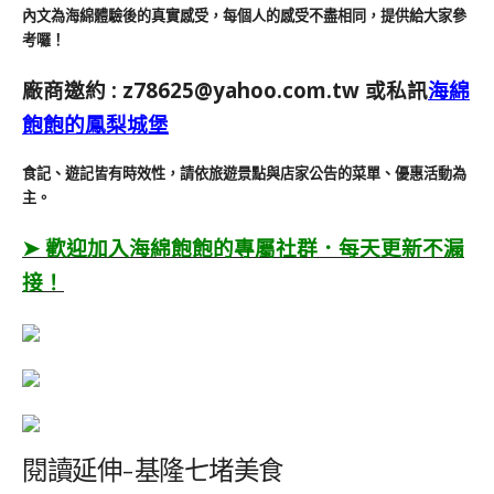
內文為海綿體驗後的真實感受，每個人的感受不盡相同，提供給大家參
考囉！
廠商邀約 :
z78625@yahoo.com.tw
或私訊
海綿
飽飽的鳳梨城堡
食記、遊記皆有時效性，請依旅遊景點與店家公告的菜單、優惠活動為
主。
➤ 歡迎加入海綿飽飽的專屬社群．每天更新不漏
接！
閱讀延伸-基隆七堵美食