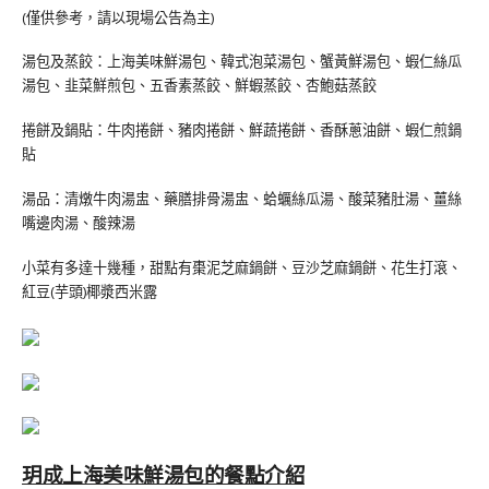
(僅供參考，請以現場公告為主)
湯包及蒸餃：上海美味鮮湯包、韓式泡菜湯包、蟹黃鮮湯包、蝦仁絲瓜
湯包、韭菜鮮煎包、五香素蒸餃、鮮蝦蒸餃、杏鮑菇蒸餃
捲餅及鍋貼：牛肉捲餅、豬肉捲餅、鮮蔬捲餅、香酥蔥油餅、蝦仁煎鍋
貼
湯品：清燉牛肉湯盅、藥膳排骨湯盅、蛤蠣絲瓜湯、酸菜豬肚湯、薑絲
嘴邊肉湯、酸辣湯
小菜有多達十幾種，甜點有棗泥芝麻鍋餅、豆沙芝麻鍋餅、花生打滾、
紅豆(芋頭)椰漿西米露
玥成上海美味鮮湯包的餐點介紹