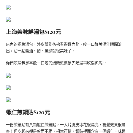
上海美味鮮湯包$120元
店內的招牌湯包，外皮薄到彷彿看得透內餡，咬一口鮮美湯汁瞬間流
出，沾一點醬油、醋、薑絲就很美味了。
你們吃湯包是喜歡一口咬的爆漿派還是先喝湯再吃湯包呢??
蝦仁煎鍋貼$120元
一份煎鍋貼有八顆蝦仁煎鍋貼，一大片脆皮冰花很漂亮，視覺效果很厲
害！但吃起來卻是軟而不脆，相當可惜。鍋貼裡面含有一個蝦仁，味道