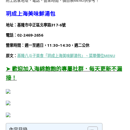
附上店家地址、電話、營業時間、價目表MENU供參考！
玥成上海美味鮮湯包
地址：基隆市中正區北寧路317-6號
電話：02-2469-2656
營業時間：
週一
至週日
，11:30–14:30，週二公休
原文：
基隆八斗子美食「玥成上海美味鮮湯包」、菜單價位MENU
➤ 歡迎加入海綿飽飽的專屬社群．每天更新不漏
接！
內容目錄