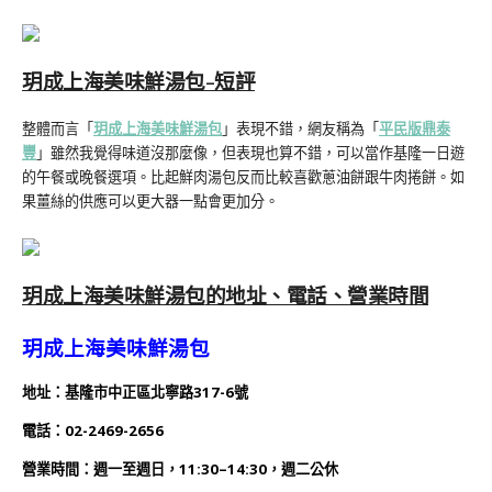
玥成上海美味鮮湯包-短評
整體而言「
玥成上海美味鮮湯包
」表現不錯，網友稱為「
平民版鼎泰
豐
」雖然我覺得味道沒那麼像，但表現也算不錯，可以當作基隆一日遊
的午餐或晚餐選項。比起鮮肉湯包反而比較喜歡蔥油餅跟牛肉捲餅。如
果薑絲的供應可以更大器一點會更加分。
玥成上海美味鮮湯包
的地址、電話、營業時間
玥成上海美味鮮湯包
地址：基隆市中正區北寧路317-6號
電話：02-2469-2656
營業時間：
週一
至週日
，11:30–14:30，週二公休