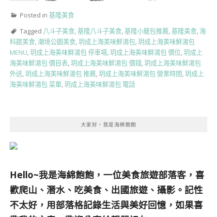
Posted in
基隆美食
Tagged
八斗子美食
,
基隆八斗子美食
,
基隆小籠包推薦
,
基隆美食
,
海
科館美食
,
潮境公園美食
,
玥成上海美味鮮湯包
,
玥成上海美味鮮湯包
MENU
,
玥成上海美味鮮湯包 停車場
,
玥成上海美味鮮湯包 價位
,
玥成上
海美味鮮湯包 價目表
,
玥成上海美味鮮湯包 價錢
,
玥成上海美味鮮湯包
外送
,
玥成上海美味鮮湯包 推薦
,
玥成上海美味鮮湯包 營業時間
,
玥成上
海美味鮮湯包 菜單
,
玥成上海美味鮮湯包 電話
大家好，我是海綿飽飽
Hello~我是海綿飽飽，一位美食旅遊部落客，
喜
歡爬山、潛水、吃美食、出國旅遊、攝影。
記性
不太好，用部落格記錄生活與美好回憶，
如果喜