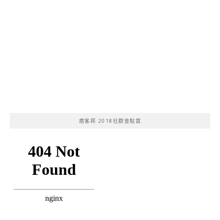
痞客邦 2018社群金點賞