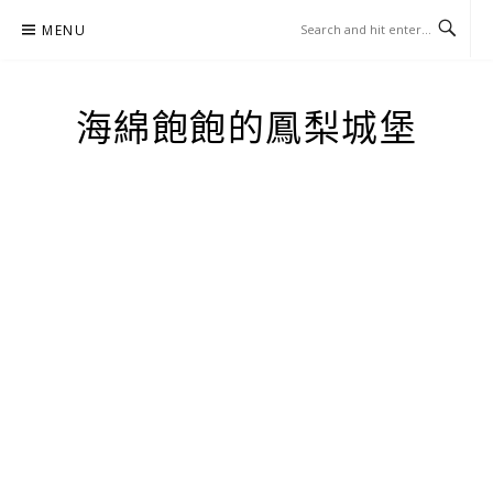
Skip
MENU
to
content
海綿飽飽的鳳梨城堡