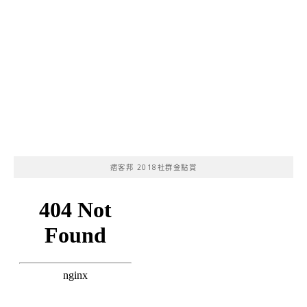
痞客邦 2018社群金點賞