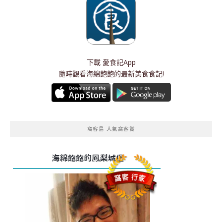
下載
愛食記App
隨時觀看海綿飽飽的最新美食食記!
窩客島 人氣窩客賞