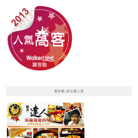
愛評網 狀元達人賞