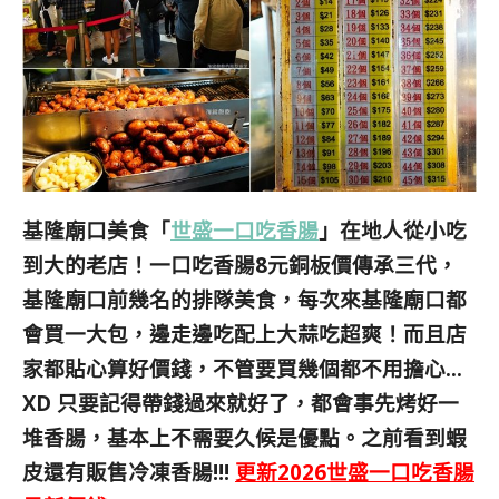
基隆廟口美食「
世盛一口吃香腸
」在地人從小吃
到大的老店！一口吃香腸8元銅板價傳承三代，
基隆廟口前幾名的排隊美食，每次來基隆廟口都
會買一大包，邊走邊吃配上大蒜吃超爽！而且店
家都貼心算好價錢，不管要買幾個都不用擔心…
XD 只要記得帶錢過來就好了，都會事先烤好一
堆香腸，基本上不需要久候是優點。之前看到蝦
皮還有販售冷凍香腸!!!
更新2026世盛一口吃香腸