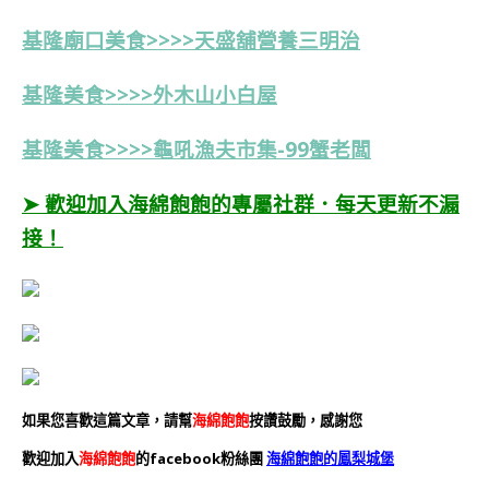
基隆廟口美食>>>>天盛舖營養三明治
基隆美食>>>>外木山小白屋
基隆美食>>>>龜吼漁夫市集-99蟹老闆
➤ 歡迎加入海綿飽飽的專屬社群．每天更新不漏
接！
如果您喜歡這篇文章，請幫
海綿飽飽
按讚鼓勵，感謝您
歡迎加入
海綿飽飽
的facebook粉絲團
海綿飽飽的鳳梨城堡