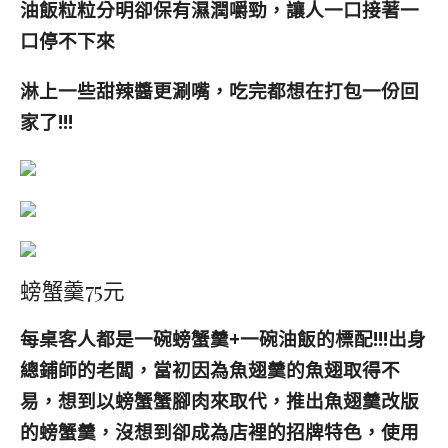
油飯粒粒分明卻保有濕潤嚼勁，讓人一口接著一
口停不下來
淋上一些甜辣醬更涮嘴，吃完都想在打包一份回
家了!!!
螃蟹羹75元
每桌客人都是一碗螃蟹羹+一碗油飯的標配!!!
出身
總鋪師的
老闆，
當初因為魚翅羹的魚翅取得不
易，想到以螃蟹蟹腳肉來取代，
推出魚翅羹改版
的螃蟹羹，沒想到卻成為店裡的招牌特色，使用