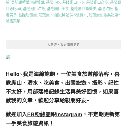
薦
,
吳記螃蟹羹油飯菜單
,
基隆小吃
,
基隆廟口小吃
,
基隆廟口必吃
,
基隆廟
口必吃ptt
,
基隆廟口油飯
,
基隆廟口美食
,
基隆廟口螃蟹羹
,
基隆油飯
,
基
隆美食
,
基隆螃蟹羹
,
螃蟹羹‧油飯(吳記 第5號攤）
,
螃蟹羹油飯吳記第5
號攤菜單
大家好，我是海綿飽飽
Hello~我是海綿飽飽，一位美食旅遊部落客，
喜
歡爬山、潛水、吃美食、出國旅遊、攝影。
記性
不太好，用部落格記錄生活與美好回憶，
如果喜
歡我的文章，歡迎分享給親朋好友
~
歡迎加入
跟
，不定期更新第
FB粉絲團
Instagram
一手美食旅遊資訊！