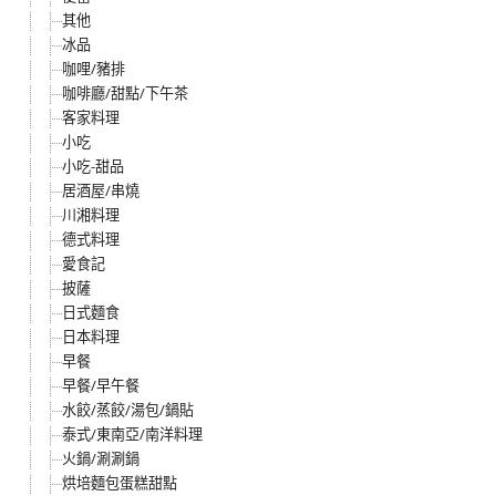
其他
冰品
咖哩/豬排
咖啡廳/甜點/下午茶
客家料理
小吃
小吃-甜品
居酒屋/串燒
川湘料理
德式料理
愛食記
披薩
日式麵食
日本料理
早餐
早餐/早午餐
水餃/蒸餃/湯包/鍋貼
泰式/東南亞/南洋料理
火鍋/涮涮鍋
烘培麵包蛋糕甜點