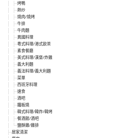
烤鴨
熱炒
燒肉/燒烤
牛排
牛肉麵
異國料理
粵式料理/港式飲茶
素食餐廳
美式料理/漢堡/炸雞
義大利麵
義法料理/義大利麵
菜單
西班牙料理
速食
酒吧
鐵板燒
韓式料理/韓炸/韓烤
餐酒館/酒吧
鹽酥雞/雞排
居家清潔