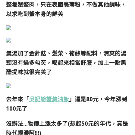
整隻蟹螯肉，只在表面裹薄粉，不做其他調味，
以求吃到蟹本身的鮮美
羹湯加了金針菇、髮菜、筍絲等配料，清爽的湯
頭沒有過多勾芡，喝起來相當舒服，加上一點黑
醋提味就很完美了
去年來「
吳記螃蟹羹油飯
」還是80元，今年漲到
100元了
沒辦法…物價上漲太多了(想起50元的年代，真是
時代眼淚阿!!!)