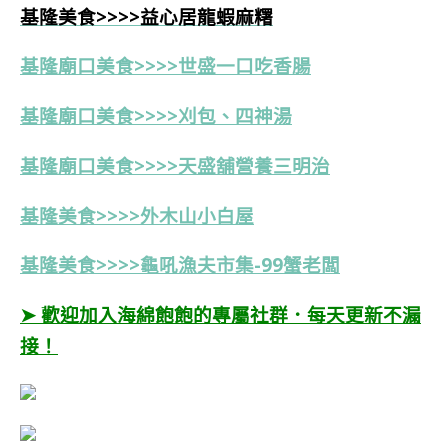
基隆美食>>>>益心居龍蝦麻糬
基隆廟口美食>>>>世盛一口吃香腸
基隆廟口美食>>>>刈包、四神湯
基隆廟口美食>>>>天盛舖營養三明治
基隆美食>>>>外木山小白屋
基隆美食>>>>龜吼漁夫市集-99蟹老闆
➤ 歡迎加入海綿飽飽的專屬社群．每天更新不漏
接！