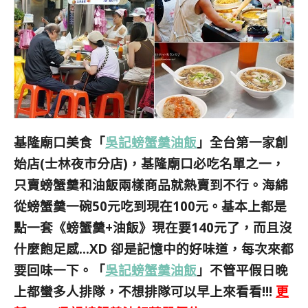
基隆廟口美食「
吳記螃蟹羹油飯
」全台第一家創
始店(士林夜市分店)，基隆廟口必吃名單之一，
只賣螃蟹羹和油飯兩樣商品就熱賣到不行。海綿
從螃蟹羹一碗50元吃到現在100元。基本上都是
點一套《螃蟹羹+油飯》現在要140元了，而且沒
什麼飽足感…XD 卻是記憶中的好味道，每次來都
要回味一下。「
吳記螃蟹羹油飯
」不管平假日晚
上都蠻多人排隊，不想排隊可以早上來看看!!!
更