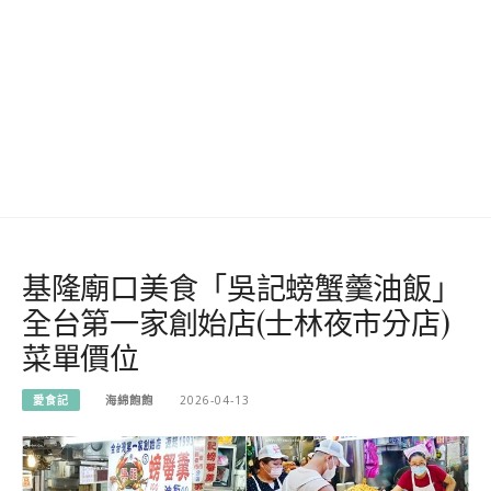
基隆廟口美食「吳記螃蟹羹油飯」
全台第一家創始店(士林夜市分店)
菜單價位
愛食記
海綿飽飽
2026-04-13