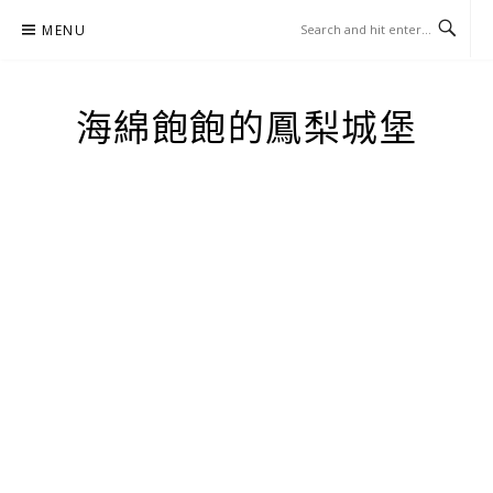
Skip
MENU
to
content
海綿飽飽的鳳梨城堡