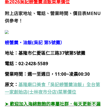
新2026吳記螃蟹羹油飯菜單價位
附上店家地址、電話、營業時間、價目表MENU
供參考！
螃蟹羹‧油飯(吳記 第5號攤）
地址：基隆市仁愛區仁三路37號第5號攤
電話：
02-2428-5589
營業時間：
週一至週日，11:00~凌晨00:30
原文：
基隆廟口美食「吳記螃蟹羹油飯」全台第
一家創始店(士林夜市分店)菜單價位
➤ 歡迎加入海綿飽飽的專屬社群．每天更新不漏