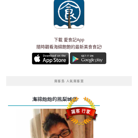
下載
愛食記App
隨時觀看海綿飽飽的最新美食食記!
窩客島 人氣窩客賞