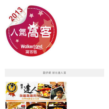
愛評網 狀元達人賞