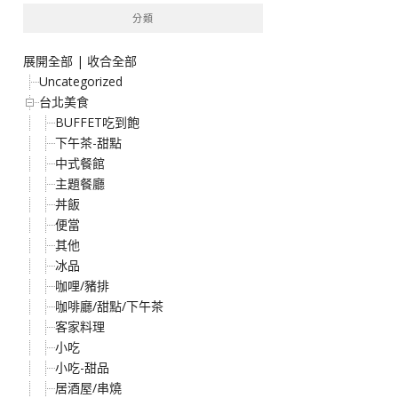
分類
展開全部
|
收合全部
Uncategorized
台北美食
BUFFET吃到飽
下午茶-甜點
中式餐館
主題餐廳
丼飯
便當
其他
冰品
咖哩/豬排
咖啡廳/甜點/下午茶
客家料理
小吃
小吃-甜品
居酒屋/串燒