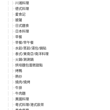
川湘料理
德式料理
愛食記
披薩
日式麵食
日本料理
早餐
早餐/早午餐
水餃/蒸餃/湯包/鍋貼
泰式/東南亞/南洋料理
火鍋/涮涮鍋
烘培麵包蛋糕甜點
烤鴨
熱炒
燒肉/燒烤
牛排
牛肉麵
異國料理
粵式料理/港式飲茶