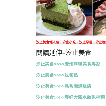
汐止美食懶人包｜汐止小吃、汐止早餐、汐止咖
閱讀延伸-汐止美食
汐止美食>>>>廣州烤鴨美食專家
汐止美食>>>>找餐點
汐止美食>>>>品香園燒臘店
汐止美食>>>>靜好大顆水餃乾拌麵