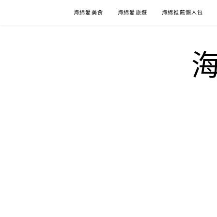
Skip
海綿愛美食
海綿愛旅遊
海綿推薦懶人包
to
content