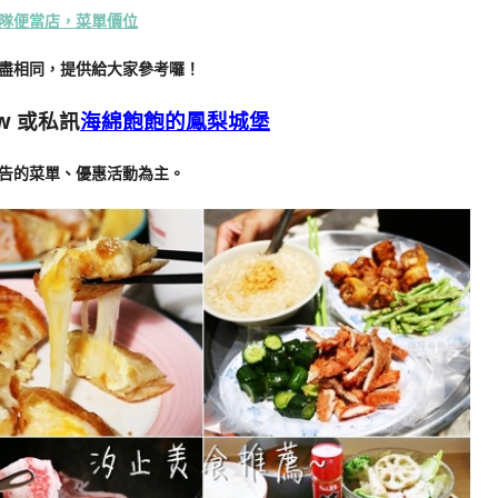
隊便當店，菜單價位
盡相同，提供給大家參考囉！
w
或私訊
海綿飽飽的鳳梨城堡
告的菜單、優惠活動為主。