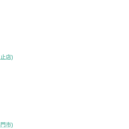
止店)
門市)