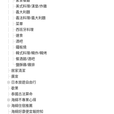
素食餐廳
美式料理/漢堡/炸雞
義大利麵
義法料理/義大利麵
菜單
西班牙料理
速食
酒吧
鐵板燒
韓式料理/韓炸/韓烤
餐酒館/酒吧
鹽酥雞/雞排
居家清潔
廣宣
日本旅遊自由行
歇業
泰國古法算命
海綿不專業心得
海綿住宿推薦
海綿好康便宜報妳知