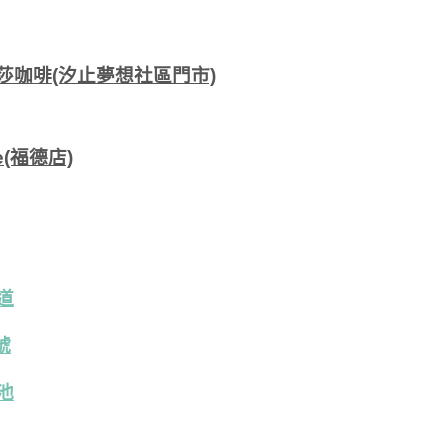
 路易莎咖啡(汐止夢想社區門市)
e(福德店)
道
號
池