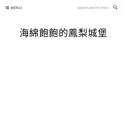
Skip
MENU
to
content
海綿飽飽的鳳梨城堡