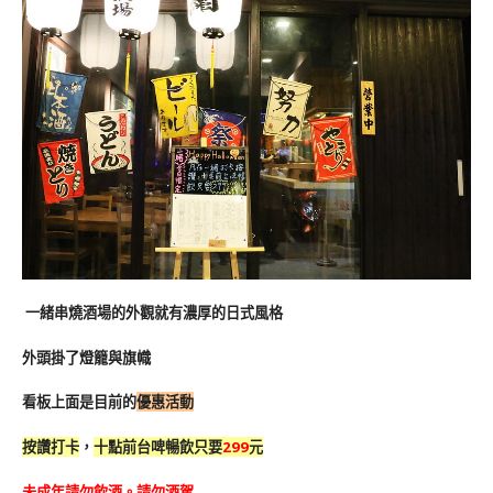
一緒串燒酒場的外觀就有濃厚的日式風格
外頭掛了燈籠與旗幟
看板上面是目前的
優惠活動
按讚打卡
，
十點前台啤暢飲只要
299
元
未成年請勿飲酒。請勿酒駕