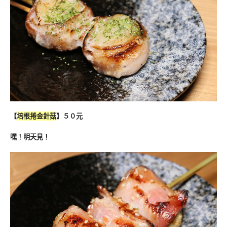
【
培根捲金針菇
】５０元
嘿！明天見！