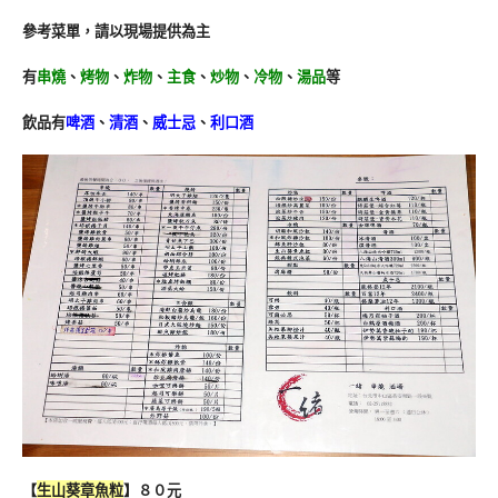
參考菜單，請以現場提供為主
有
串燒
、
烤物
、
炸物
、
主食
、
炒物
、
冷物
、
湯品
等
飲品有
啤酒
、
清酒
、
威士忌
、
利口酒
【
生山葵章魚粒
】８０元