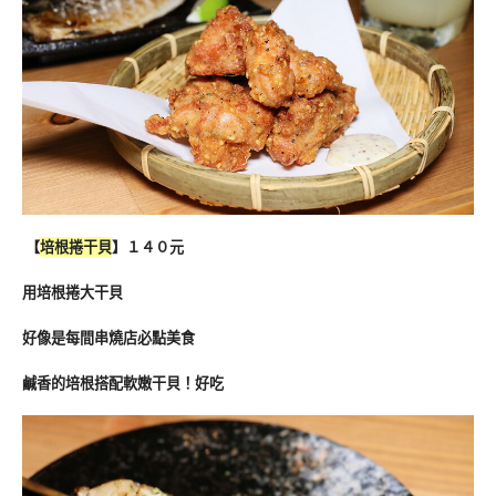
【
培根捲干貝
】１４０元
用培根捲大干貝
好像是每間串燒店必點美食
鹹香的培根搭配軟嫩干貝！好吃