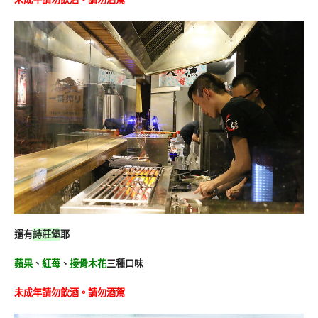
還有
詩莊堡
耶
蘋果
、
紅苺
、
接骨木花
三種口味
未成年請勿飲酒。請勿酒駕