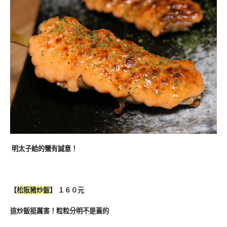
明太子給的蠻有誠意！
【
松阪豬炒飯
】 １６０元
這炒飯挺厲害！粒粒分明不是蓋的