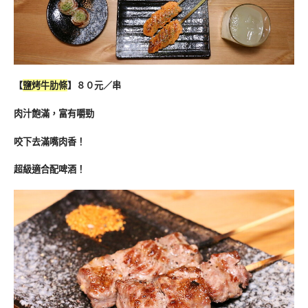
【
鹽烤牛肋條
】８０元／串
肉汁飽滿，富有嚼勁
咬下去滿嘴肉香！
超級適合配啤酒！