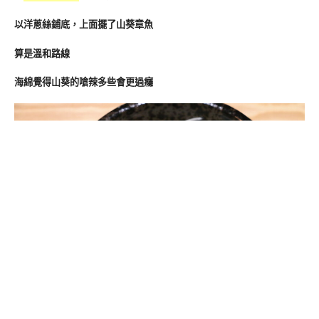
以洋蔥絲鋪底，上面擺了山葵章魚
算是溫和路線
海綿覺得山葵的嗆辣多些會更過癮