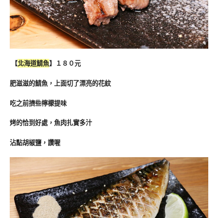
【
北海道鯖魚
】１８０元
肥滋滋的鯖魚，上面切了漂亮的花紋
吃之前擠些檸檬提味
烤的恰到好處，魚肉扎實多汁
沾點胡椒鹽，讚喔