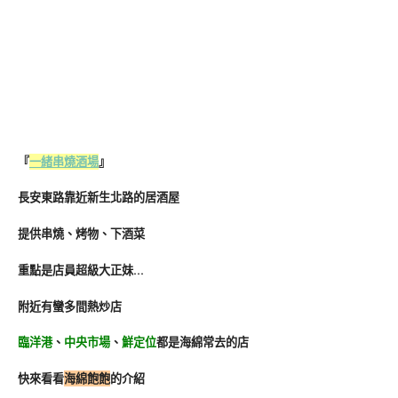
『
一緒串燒酒場
』
長安東路靠近新生北路的居酒屋
提供串燒、烤物、下酒菜
重點是店員超級大正妹…
附近有蠻多間熱炒店
臨洋港
、
中央市場
、
鮮定位
都是海綿常去的店
快來看看
海綿飽飽
的介紹