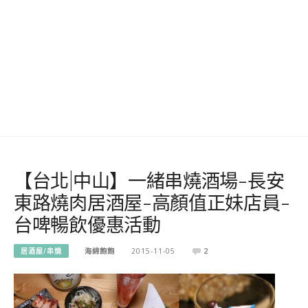
【台北|中山】一緒串燒酒場-長安
東路燒肉居酒屋-高顏值正妹店員-
台啤暢飲優惠活動
居酒屋/串燒
海綿飽飽
2015-11-05
2