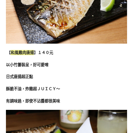
【
和風雞肉唐揚
】１４０元
以小竹簍裝呈，好可愛唷
日式唐揚超正點
酥脆不油，炸雞超ＪＵＩＣＹ～
有調味過，即使不沾醬都很美味