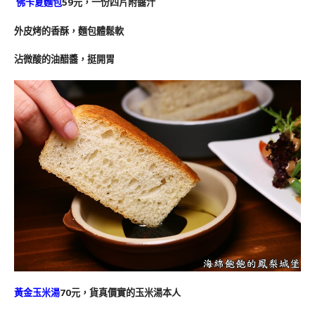
佛卡夏麵包
59元，一份四片附醬汁
外皮烤的香酥，麵包體鬆軟
沾微酸的油醋醬，挺開胃
黃金玉米湯
70元，貨真價實的玉米湯本人