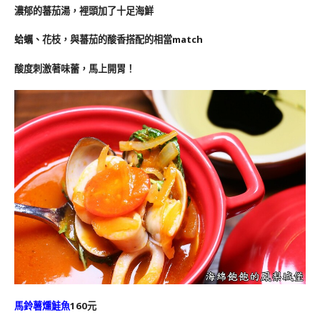
濃郁的蕃茄湯，裡頭加了十足海鮮
蛤蠣、花枝，與蕃茄的酸香搭配的相當match
酸度刺激著味蕾，馬上開胃！
馬鈴薯燻鮭魚
160元