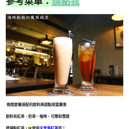
參考菜單：
請點我
晚間套餐搭配的飲料與甜點相當厲害
飲料有紅茶、奶茶、咖啡、可樂和雪碧
建議點紅茶，
JK
使用
天堂鳥紅茶
耶！