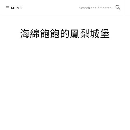
Skip
MENU
to
content
海綿飽飽的鳳梨城堡