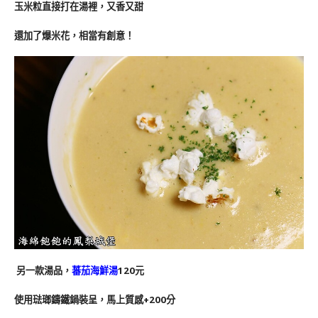
玉米粒直接打在湯裡，又香又甜
還加了爆米花，相當有創意！
另一款湯品，
蕃茄海鮮湯
120元
使用琺瑯鑄鐵鍋裝呈，馬上質感+200分