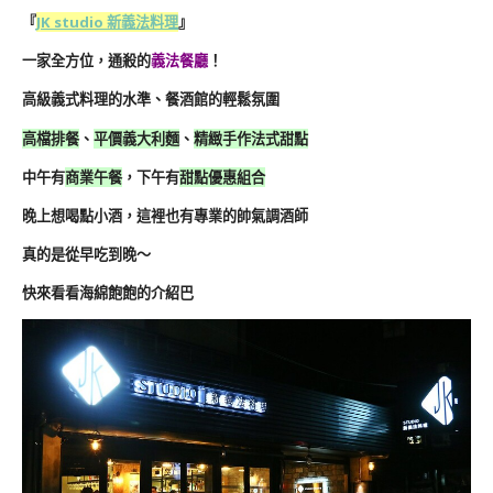
『
JK studio 新義法料理
』
一家全方位，通殺的
義法餐廳
！
高級義式料理的水準、餐酒館的輕鬆氛圍
高檔排餐
、
平價義大利麵
、
精緻手作法式甜點
中午有
商業午餐
，下午有
甜點優惠組合
晚上想喝點小酒，這裡也有專業的帥氣調酒師
真的是從早吃到晚～
快來看看海綿飽飽的介紹巴