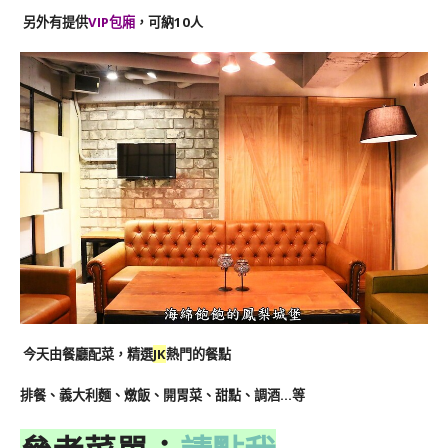
另外有提供
VIP包廂
，可納10人
今天由餐廳配菜，精選
JK
熱門的餐點
排餐、義大利麵、燉飯、開胃菜、甜點、調酒…等