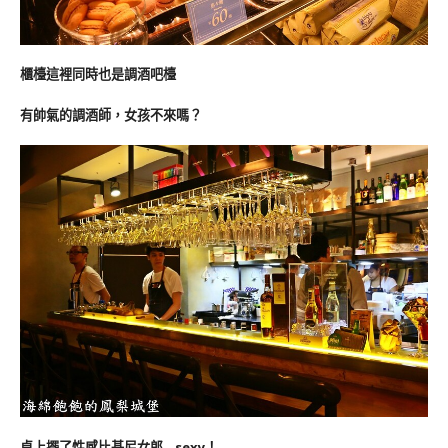
櫃檯這裡同時也是調酒吧檯
有帥氣的調酒師，女孩不來嗎？
桌上擺了性感比基尼女郎…sexy！