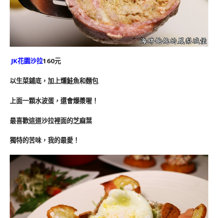
JK花園沙拉
160元
以生菜鋪底，加上燻鮭魚和麵包
上面一顆水波蛋，還會爆漿喔！
最喜歡這道沙拉裡面的芝麻葉
獨特的苦味，我的最愛！