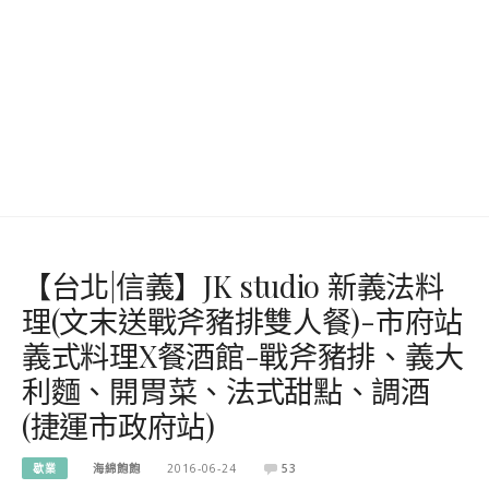
【台北|信義】JK studio 新義法料
理(文末送戰斧豬排雙人餐)-市府站
義式料理X餐酒館-戰斧豬排、義大
利麵、開胃菜、法式甜點、調酒
(捷運市政府站)
歇業
海綿飽飽
2016-06-24
53