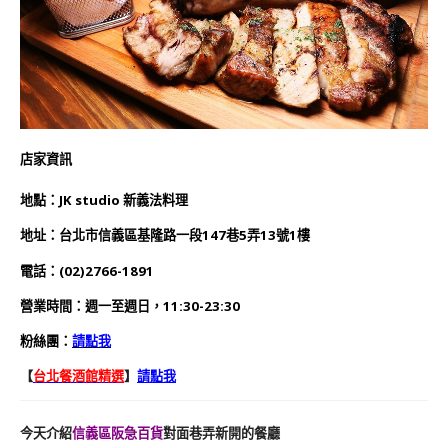
店家資訊
地
點
：
JK studio 新義法料理
地址：
台北市信義區基隆路一段147巷5弄13號1樓
電話：
(02)2766-1891
營業時間：
週一至週日，11:30-23:30
粉絲團：
請點我
【
台北餐酒館精選
】
請點我
今天介紹
信義區阪急百貨
對面巷弄新開的餐廳