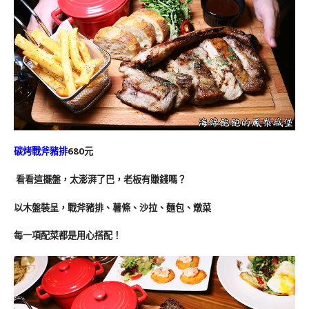
碳烤戰斧豬排
680元
看看這擺盤，太澎湃了巴，老板有賺錢嗎？
以木盤裝呈，戰斧豬排、薯條、沙拉、麵包、燉菜
每一項配菜都是用心搭配！