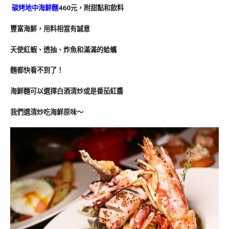
碳烤地中海鮮麵
460元，附甜點和飲料
豐富海鮮，用料相當有誠意
天使紅蝦、透抽、炸魚和滿滿的蛤蠣
麵都快看不到了！
海鮮麵可以選擇白酒清炒或是番茄紅醬
我們選清炒吃海鮮原味～