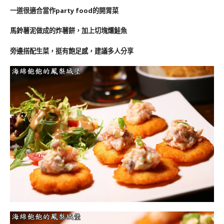
一道很適合當作party food的開胃菜
馬鈴薯泥做成的炸薯餅，加上切塊燻鮭魚
旁邊搭配生菜，挺有飽足感，建議多人分享