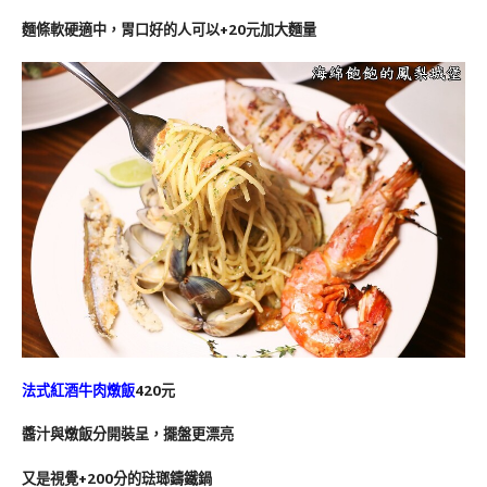
麵條軟硬適中，胃口好的人可以+20元加大麵量
法式紅酒牛肉燉飯
420元
醬汁與燉飯分開裝呈，擺盤更漂亮
又是視覺+200分的
琺瑯鑄鐵鍋