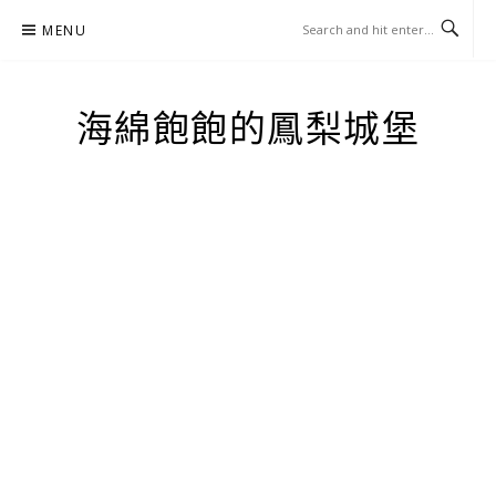
Skip
MENU
to
content
海綿飽飽的鳳梨城堡