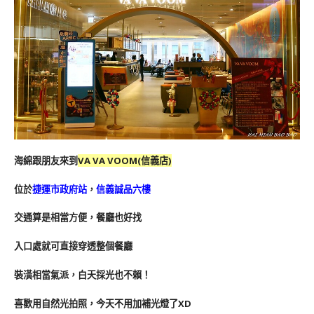
海綿跟朋友來到
VA VA VOOM(信義店)
位於
捷運市政府站
，
信義誠品六樓
交通算是相當方便，餐廳也好找
入口處就可直接穿透整個餐廳
裝潢相當氣派，白天採光也不賴！
喜歡用自然光拍照，今天不用加補光燈了XD