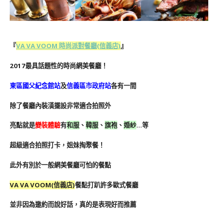
『
VA VA VOOM 時尚派對餐廳(信義店)
』
2017最具話題性的時尚網美餐廳！
東區國父紀念館站
及
信義區市政府站
各有一間
除了餐廳內裝潢擺設非常適合拍照外
亮點就是
變裝體驗
有
和服
、
韓服
、
旗袍
、
婚紗
…等
超級適合拍照打卡，姐妹掏聚餐！
此外有別於一般網美餐廳可怕的餐點
VA VA VOOM(信義店)
餐點打趴許多歐式餐廳
並非因為邀約而說好話，真的是表現好而推薦