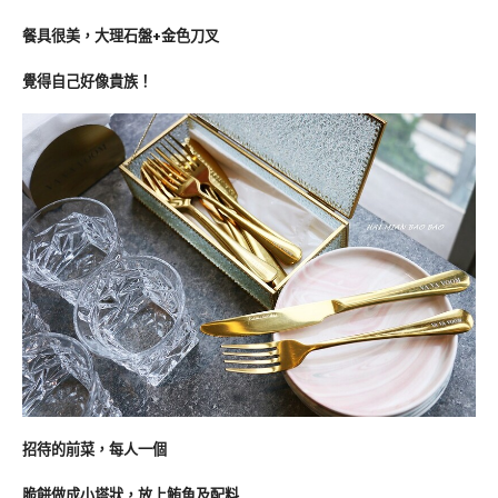
餐具很美，大理石盤+金色刀叉
覺得自己好像貴族！
招待的前菜，每人一個
脆餅做成小塔狀，放上鮪魚及配料