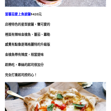
當蕃茄愛上魚披薩
$420元
店裡特色的星型披薩，蠻可愛的
裡面有辣味金槍魚、蕃茄、蘿勒
感覺有點像是瑪格麗特的升級版
金槍魚帶有辣度，相當提味
趁熱吃，牽絲的起司很加分
完全打重起司控的心！