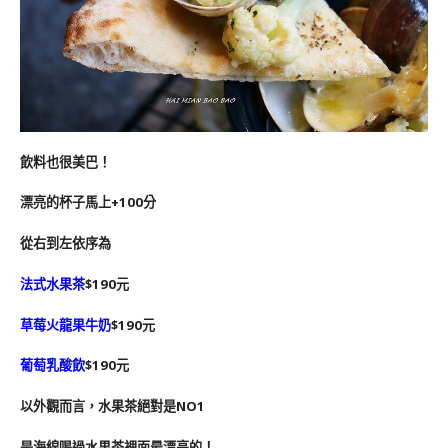
飲料也很美巴！
漂亮的杯子馬上+100分
從右到左依序為
法式水果茶
$190元
草莓火龍果牛奶
$190元
葡萄乳酸飲
$190元
以外觀而言，水果茶絕對是NO1
是海綿喝過水果茶裡面最漂亮的！