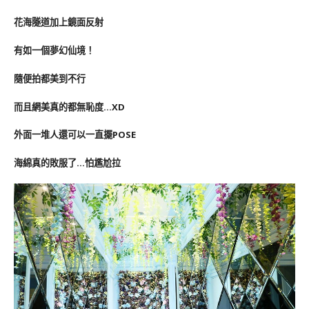
花海隧道加上鏡面反射
有如一個夢幻仙境！
隨便拍都美到不行
而且網美真的都無恥度…XD
外面一堆人還可以一直擺POSE
海綿真的敗服了…怕尷尬拉