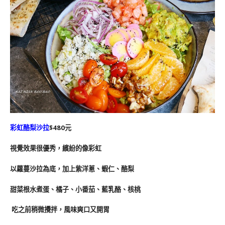
彩虹酪梨沙拉
$480元
視覺效果很優秀，繽紛的像彩虹
以蘿蔓沙拉為底，加上紫洋蔥、蝦仁、酪梨
甜菜根水煮蛋、橘子、小番茄、藍乳酪、核桃
吃之前稍微攪拌，風味爽口又開胃