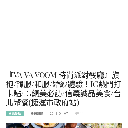
『VA VA VOOM 時尚派對餐廳』旗
袍/韓服/和服/婚紗體驗！IG熱門打
卡點/IG網美必訪/信義誠品美食/台
北聚餐(捷運市政府站)
主題餐廳
海綿飽飽
2018-01-07
11