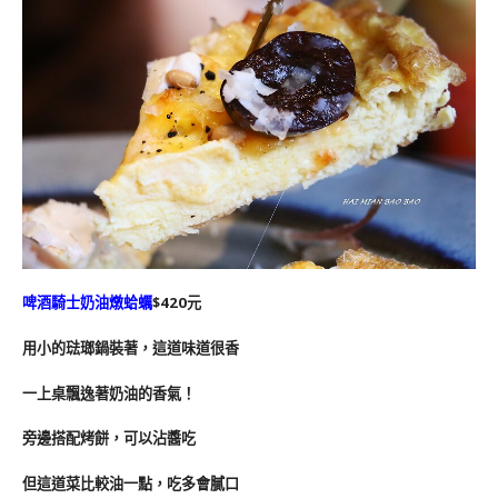
啤酒騎士奶油燉蛤蠣
$420元
用小的琺瑯鍋裝著，這道味道很香
一上桌飄逸著奶油的香氣！
旁邊搭配烤餅，可以沾醬吃
但這道菜比較油一點，吃多會膩口