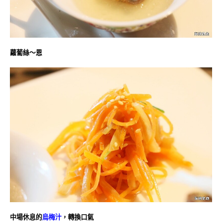
蘿蔔絲～恩
中場休息的
烏梅汁
，轉換口氣