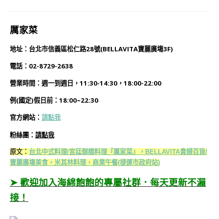
厲家菜
地址：台北市信義區松仁路28號(BELLAVITA寶麗廣塲3F)
電話：02-8729-2638
營業時間：週一到週日，11:30-14:30，
18:00-22:00
例(國定)假日前：18:00~22:30
官方網站：
請點我
粉絲團：
請點我
原文：
台北中式料理/宮廷御膳料理『厲家菜』，BELLAVITA貴婦百貨/
寶麗廣塲美食，米其林料理，商業午餐(捷運市政府站)
➤ 歡迎加入海綿飽飽的專屬社群．每天更新不漏
接！