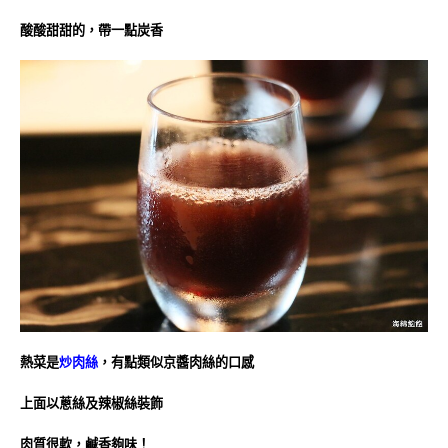
酸酸甜甜的，帶一點炭香
熱菜是
炒肉絲
，有點類似京醬肉絲的口感
上面以蔥絲及辣椒絲裝飾
肉質很軟，鹹香夠味！