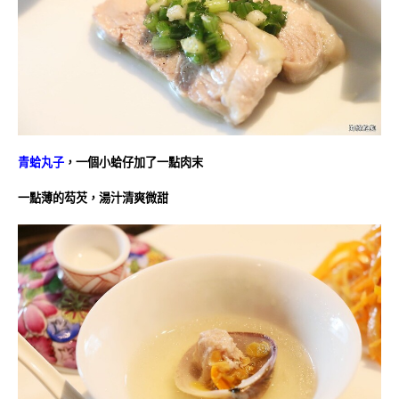
青蛤丸子
，一個小蛤仔加了一點肉末
一點薄的芶芡，湯汁清爽微甜