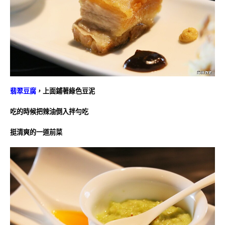
翡翠豆腐
，上面鋪著綠色豆泥
吃的時候把辣油倒入拌勻吃
挺清爽的一道前菜