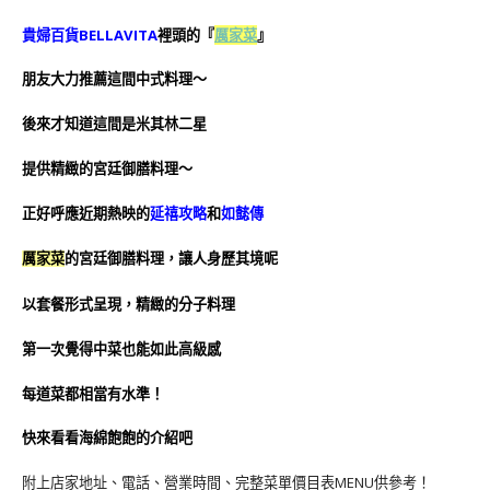
貴婦百貨
BELLAVITA
裡頭的『
厲家菜
』
朋友大力推薦這間中式料理～
後來才知道這間是米其林二星
提供精緻的宮廷御膳料理～
近期熱映的
延禧攻略
和
如懿傳
正好呼應
宮廷御膳料理，
讓人身歷其境呢
厲家菜
的
以套餐形式呈現，精緻的分子料理
第一次覺得中菜也能如此高級感
每道菜都相當有水準！
快來看看海綿飽飽的介紹吧
附上店家地址、電話、營業時間、完整菜單價目表MENU供參考！