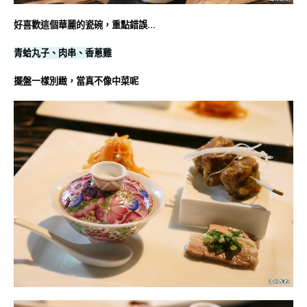
好喜歡這個華麗的瓷碗，重點錯誤…
青蛤丸子
、肉串、香蔥雞
擺盤一樣別緻，當真不像中菜呢