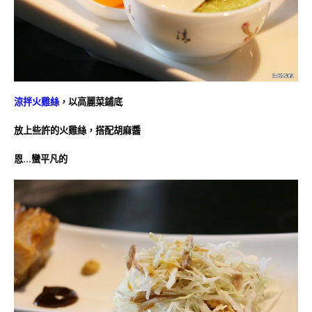
涼拌火雞絲
，以高麗菜鋪底
放上些許的火雞絲，搭配胡麻醬
恩…蠻平凡的