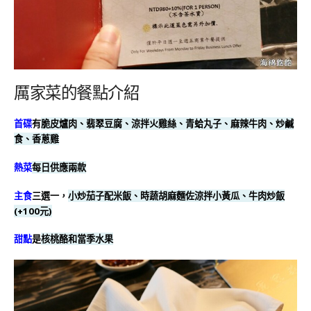
厲家菜的餐點介紹
首碟
有
脆皮爐肉、翡翠豆腐、涼拌火雞絲、青蛤丸子
、麻辣牛肉、炒鹹
食、香蔥雞
熱菜
每日供應兩款
主食
三選一，
小炒茄子配米飯、時蔬胡麻麵佐涼拌小黃瓜、牛肉炒飯
(+100元)
甜點
是
核桃酪和當季水果