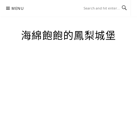
Skip
MENU
to
content
海綿飽飽的鳳梨城堡