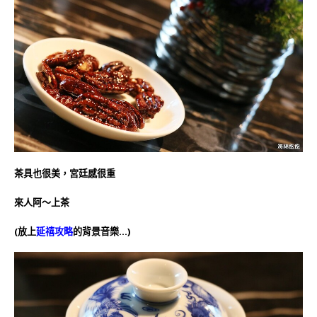
茶具也很美，宮廷感很重
來人阿～上茶
(放上
延禧攻略
的背景音樂…
)