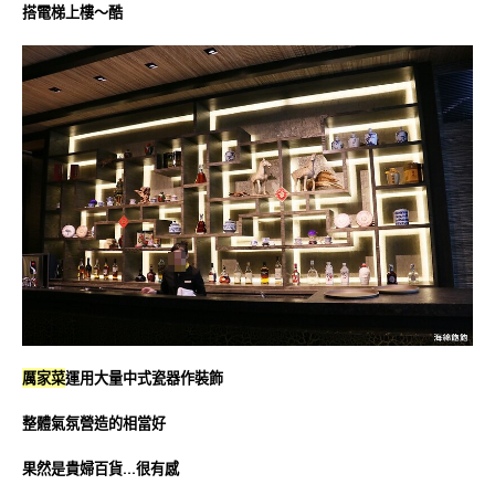
搭電梯上樓～酷
厲家菜
運用大量中式瓷器作裝飾
整體氣氛營造的相當好
果然是貴婦百貨…很有感