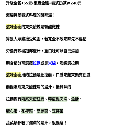
升級全餐+55元(椒麻全雞+泰式奶茶)=240元
海綿特愛泰式料理的酸辣湯！
這味泰泰
的東央酸辣湯微酸微辣
算是大眾能接受範圍，若完全不敢吃辣先不要點
旁邊有辣椒跟檸檬汁，重口味可以自己添加
麵食部分可選擇
拉麵
或是
米線
，海綿選拉麵
這味泰泰
用的拉麵是細拉麵，口感吃起來頗有勁道
麵條吸附東央酸辣湯的湯汁，挺夠味的
拉麵裡有
兩尾天使紅蝦
、
帶皮雞肉塊
、
魚酥
、
糖心蛋
、
花椰菜
、
高麗菜
、
豆芽菜
蔬菜類都吸了滿滿的湯汁，很過癮！