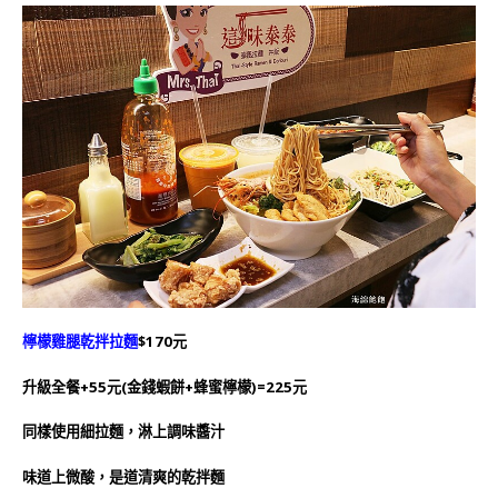
檸檬雞腿乾拌拉麵
$170元
升級全餐+55元(金錢蝦餅+蜂蜜檸檬)=225元
同樣使用細拉麵
，淋上調味醬汁
味道上微酸，是道清爽的乾拌麵