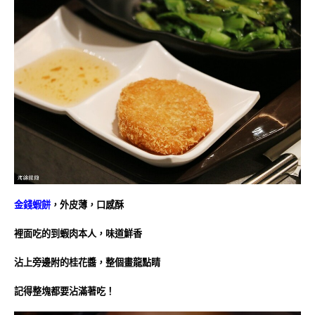
金錢蝦餅
，外皮薄，口感酥
裡面吃的到蝦肉本人，味道鮮香
沾上旁邊附的桂花醬，整個畫龍點睛
記得整塊都要沾滿著吃！