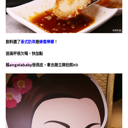
飲料選了
泰式奶茶
跟
蜂蜜檸檬
！
這兩杯很欠喝，快加點
姊angelababy
很俏皮，拿去跟立牌拍照XD