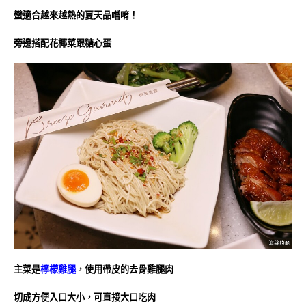
蠻適合越來越熱的夏天品嚐唷！
旁邊搭配花椰菜跟糖心蛋
主菜是
檸檬雞腿
，使用帶皮的去骨雞腿肉
切成方便入口大小，可直接大口吃肉