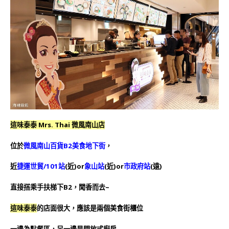
這味泰泰 Mrs. Thai 微風南山店
位於
微風南山百貨B2美食地下街
，
近
捷運世貿/101站
(近)or
象山站
(近)or
市政府站
(遠)
直接搭乘手扶梯下B2，聞香而去~
這味泰泰
的店面很大，應該是兩個美食街櫃位
一邊為點餐區，另一邊是開放式廚房