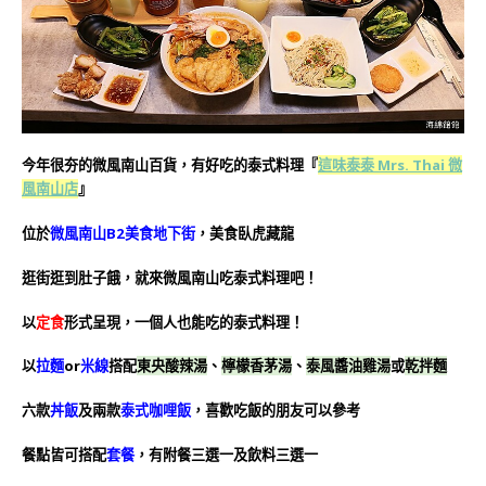
今年很夯的微風南山百貨，有好吃的泰式料理
『
這味泰泰 Mrs. Thai 微
風南山店
』
位於
微風南山B2美食地下街
，美食臥虎藏龍
逛街逛到肚子餓，就來微風南山吃泰式料理吧！
以
定食
形式呈現，一個人也能吃的泰式料理！
以
拉麵
or
米線
搭配
東央酸辣湯
、
檸檬香茅湯
、
泰風醬油雞湯
或
乾拌麵
六款
丼飯
及兩款
泰式咖哩飯
，喜歡吃飯的朋友可以參考
餐點皆可搭配
套餐
，有附餐三選一及飲料三選一