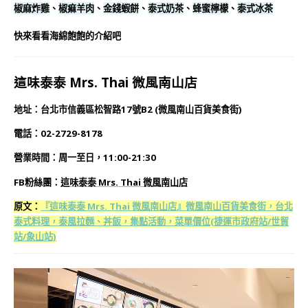
椒麻炸雞
、
椒痲羊肉
、
金錢蝦餅
、
泰式奶茶
、
蜂蜜檸檬
、
泰式冰茶
快來看看海綿飽飽的介紹吧
這味泰泰 Mrs. Thai 微風南山店
地址：台北市信義區松智路17號B2 (微風南山百貨美食街)
電話：02-2729-8178
營業時間：周一至日，11:00-21:30
FB粉絲團：
這味泰泰 Mrs. Thai 微風南山店
原文：
『這味泰泰 Mrs. Thai 微風南山店』微風南山百貨美食街，台北
泰式料理，泰風拉麵、丼飯，集點活動，菜單價位(捷運市政府站/世貿
站/象山站)