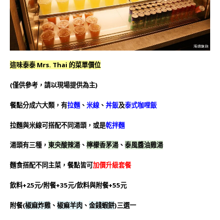
這味泰泰 Mrs. Thai 的菜單價位
(僅供參考，請以現場提供為主)
餐點分成六大類，有
拉麵
、
米線
、
丼飯
及
泰式咖哩飯
拉麵與米線可搭配不同湯頭，或是
乾拌麵
湯頭有三種，
東央酸辣湯
、
檸檬香茅湯
、
泰風醬油雞湯
麵食搭配不同主菜，餐點皆可
加價升級套餐
飲料+25元/附餐+35元/飲料與附餐+55元
附餐(
椒麻炸雞
、
椒痲羊肉
、
金錢蝦餅
)三選一