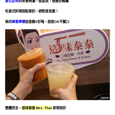
泰式奶茶
的茶香夠濃，甜度高，很適合螞蟻
吃泰式料理搭配泰奶，絕對是首選！
姊的
蜂蜜檸檬
說是酸V好喝，甜度OK不膩口
整體而言，
這味泰泰 Mrs. Thai
表現很好