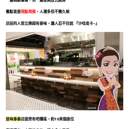
餐點皆是
現點現做
，人潮多但不需久候
店前的人型立牌超有泰味，讓人忍不住說:『沙哇底卡~』
這味泰泰
店面旁有吧檯區，約10來個座位