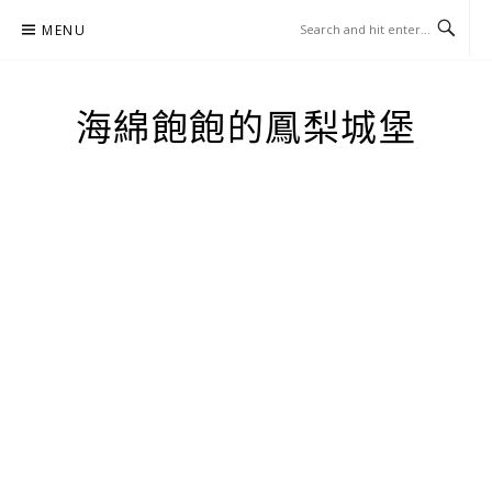
Skip
MENU
to
content
海綿飽飽的鳳梨城堡