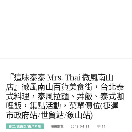
『這味泰泰 Mrs. Thai 微風南山
店』微風南山百貨美食街，台北泰
式料理，泰風拉麵、丼飯、泰式咖
哩飯，集點活動，菜單價位(捷運
市政府站/世貿站/象山站)
泰式/東南亞/南洋料理
海綿飽飽
2019-04-11
11