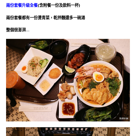
兩份套餐升級全餐
(含附餐一份及飲料一杯)
兩份套餐都有一份燙青菜，乾拌麵還多一碗湯
整個很澎湃…