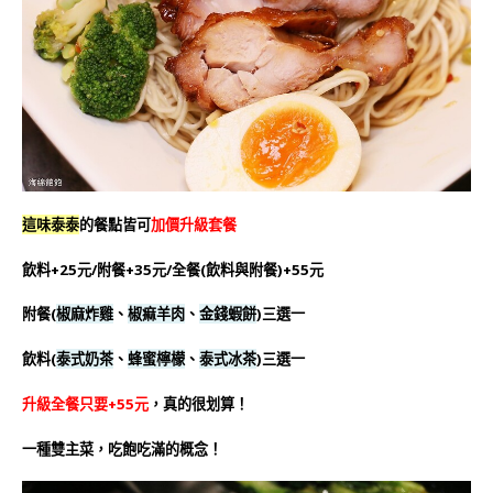
這味泰泰
的餐點皆可
加價升級套餐
飲料+25元/附餐+35元/全餐(飲料與附餐)+55元
附餐(
椒麻炸雞
、
椒痲羊肉
、
金錢蝦餅
)三選一
飲料(
泰式奶茶
、
蜂蜜檸檬
、
泰式冰茶
)三選一
升級全餐只要+55元
，真的很划算！
一種雙主菜，吃飽吃滿的概念！