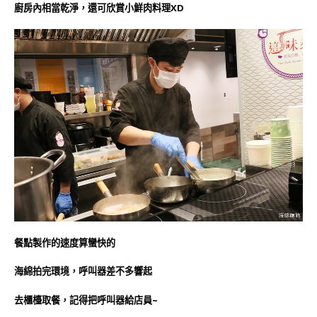
廚房內相當乾淨，還
可欣賞小鮮肉料理XD
餐點製作的速度算蠻快的
海綿拍完環境，呼叫器差不多響起
去櫃檯取餐，記得把呼叫器給店員~