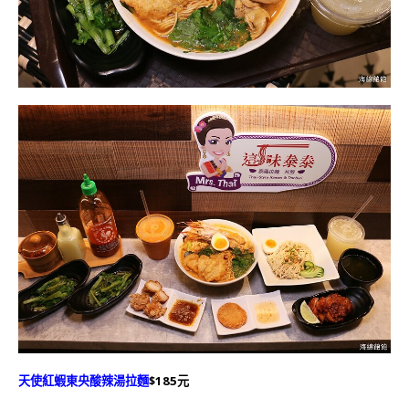
天使紅蝦東央酸辣湯拉麵
$185元