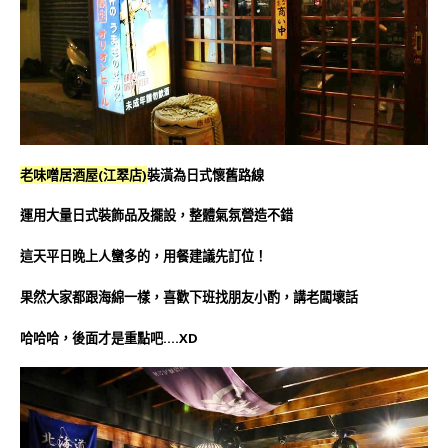
老味噌居酒屋(江翠店)
裝潢為日式懷舊路線
運用大量日式裝飾品及擺設，整體氣氛營造不錯
這天平日晚上人蠻多的，用餐建議先訂位！
果然大家都跟海綿一樣，喜歡下班找朋友小酌，講老闆壞話
哈哈哈，後面才是重點吧….XD