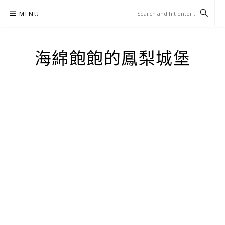
Skip
MENU
to
content
海綿飽飽的鳳梨城堡