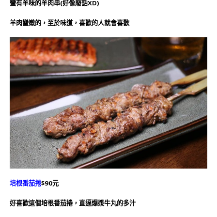
蠻有羊味的羊肉串(好像廢話XD)
羊肉蠻嫩的，至於味道，喜歡的人就會喜歡
培根番茄捲
$90元
好喜歡這個培根番茄捲，直逼爆漿牛丸的多汁