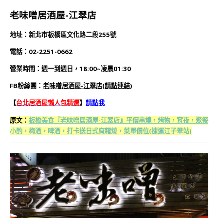
老味噌居酒屋-江翠店
地址：新北市板橋區文化路二段255號
電話：02-2251-0662
營業時間：週一到
週日，18:00~凌晨01:30
FB粉絲團：
老味噌居酒屋-江翠店
(
請點連結
)
【
台北居酒屋懶人包精選
】
請點我
原文：
板橋美食『老味噌居酒屋-江翠店』平價串燒，烤物，宵夜，聚餐
小酌，梅酒，啤酒，打卡送日式麻糬燒，菜單價位(捷運江子翠站)