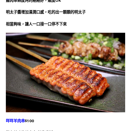
雞肉串熟度烤的剛剛好，嫩度OK
明太子醬增加濕潤口感，吃的出一顆顆的明太子
相當夠味，讓人一口接一口停不下來
咩咩羊肉串
$100