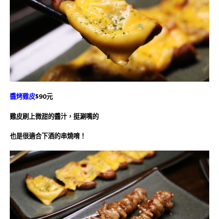
醬烤雞皮
$90元
雞皮刷上微甜的醬汁，挺涮嘴的
也是很適合下酒的串燒唷！