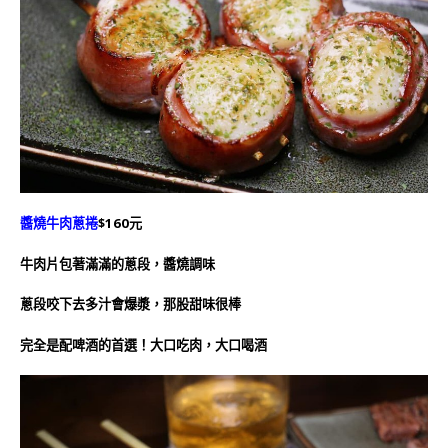
醬燒牛肉蔥捲
$160元
牛肉片包著滿滿的蔥段，醬燒調味
蔥段咬下去多汁會爆漿，那股甜味很棒
完全是配啤酒的首選！大口吃肉，大口喝酒