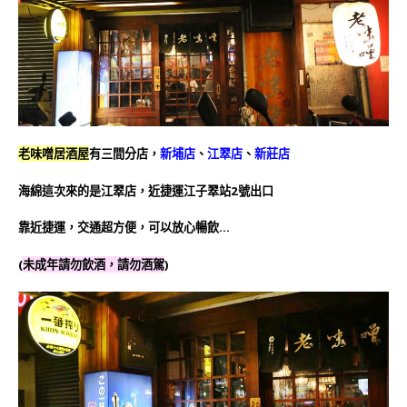
老味噌居酒屋
有三間分店，
新埔店
、
江翠店
、
新莊店
海綿這次來的是江翠店，近捷運江子翠站2號出口
靠近捷運，交通超方便，可以放心暢飲…
(
未成年請勿飲酒，請勿酒駕
)