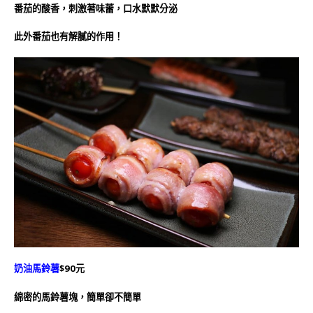
番茄的酸香，刺激著味蕾，口水默默分泌
此外番茄也有解膩的作用！
奶油馬鈴薯
$90元
綿密的馬鈴薯塊，簡單卻不簡單