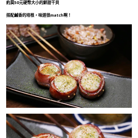
約莫50元硬幣大小的鮮甜干貝
搭配鹹香的培根，味道很match啊！