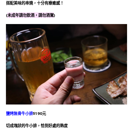
搭配美味的串燒，十分有療癒感！
(
未成年請勿飲酒，請勿酒駕
)
鹽烤無骨牛小排
$190元
切成塊狀的牛小排，恰到好處的熟度