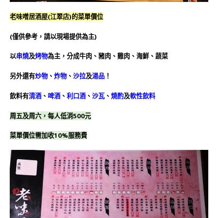
老味噌居酒屋(江翠店)的菜單價位
(僅供參考，請以現場提供為主)
以
串燒
及
烤物
為主，分成牛肉、豬肉、雞肉、海鮮、蔬菜
另外還有
炒物
、
炸物
、
沙拉
及
湯品
！
飲料有
清酒
、
啤酒
、
利口酒
、
沙瓦
、
燒酌
及
軟性飲料
周五及周六，每人低消500元
菜單價位需加收10%服務費