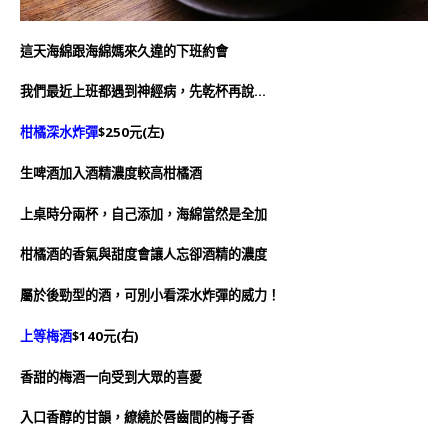
這天海綿跟海綿媽來久違的下班約會
我們最近上班都遇到神經病，先乾杯再說…
柑橘深水炸彈
$250元(左)
生啤酒加入酒精濃度較高柑橘酒
上桌時分
兩杯，自己添加，海綿當然是全加
柑橘酒的香氣與甜度會讓人忘卻酒精的濃度
屬於後勁型的酒，可別小看深水炸彈的威力！
上等梅酒
$140元(右)
香甜的梅酒一向受到大眾的喜愛
入口香醇的甘韻，繚繞於唇齒間的梅子香