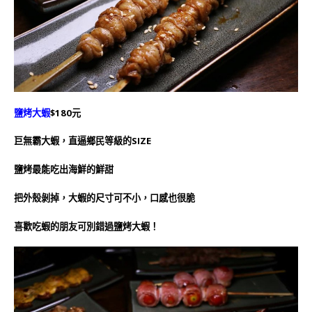
鹽烤大蝦
$180元
巨無霸大蝦，直逼鄉民等級的SIZE
鹽烤最能吃出海鮮的鮮甜
把外殼剝掉，大蝦的尺寸可不小，
口感也很脆
喜歡吃蝦的朋友可別錯過鹽烤大蝦！