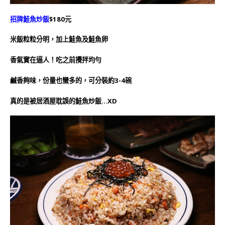
招牌鮭魚炒飯
$180元
米飯粒粒分明，加上鮭魚及鮭魚卵
香氣實在逼人！吃之前攪拌均勻
鹹香夠味，份量也蠻多的，可分裝約3-4碗
真的是被居酒屋耽誤的鮭魚炒飯…XD