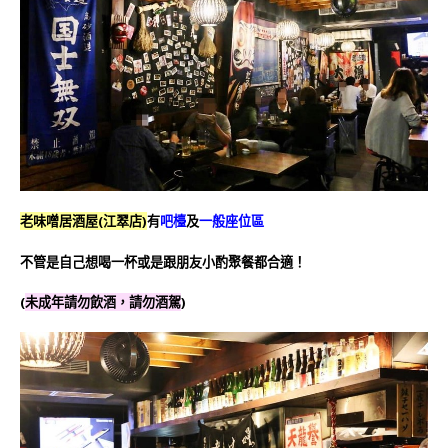
老味噌居酒屋(江翠店)
有
吧檯
及
一般座位區
不管是自己想喝一杯或是跟朋友小酌聚餐都合適！
(
未成年請勿飲酒，請勿酒駕
)