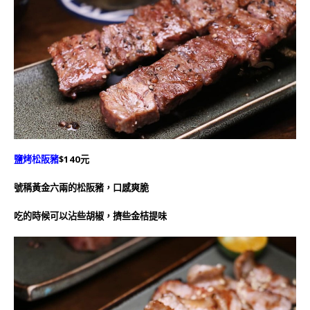
鹽烤松阪豬
$140元
號稱黃金六兩的松阪豬，口感爽脆
吃的時候可以沾些胡椒，擠些金桔提味