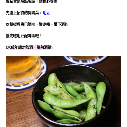
餐點皆是現點現做，請耐心等候
先送上招待的開胃菜，
毛豆
以胡椒與鹽巴調味，蠻涮嘴、蠻下酒的
就先吃毛豆配啤酒吧！
(
未成年請勿飲酒，請勿酒駕
)