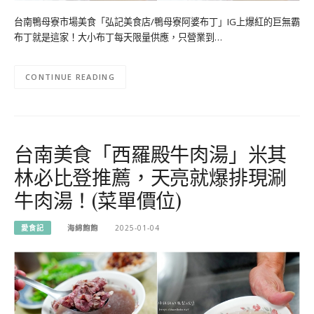
台南鴨母寮市場美食「弘記美食店/鴨母寮阿婆布丁」IG上爆紅的巨無霸
布丁就是這家！大小布丁每天限量供應，只營業到…
CONTINUE READING
台南美食「西羅殿牛肉湯」米其
林必比登推薦，天亮就爆排現涮
牛肉湯！(菜單價位)
愛食記
海綿飽飽
2025-01-04