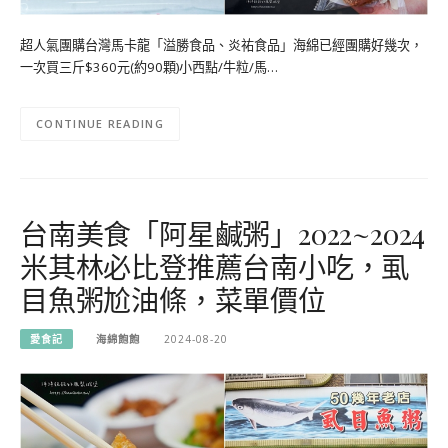
超人氣團購台灣馬卡龍「溢勝食品、炎祐食品」海綿已經團購好幾次，
一次買三斤$360元(約90顆)小西點/牛粒/馬…
CONTINUE READING
台南美食「阿星鹹粥」2022~2024
米其林必比登推薦台南小吃，虱
目魚粥尬油條，菜單價位
愛食記
海綿飽飽
2024-08-20