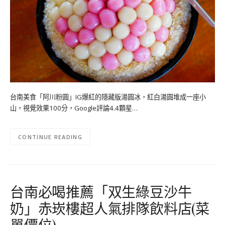
台南美食「阿川粉圓」IG爆紅的隱藏版湯圓冰，紅白湯圓堆成一座小
山，視覺效果100分，Google評論4.4顆星…
CONTINUE READING
台南必喝推薦「双生綠豆沙牛
奶」赤崁樓超人氣排隊飲料店(菜
單價位)