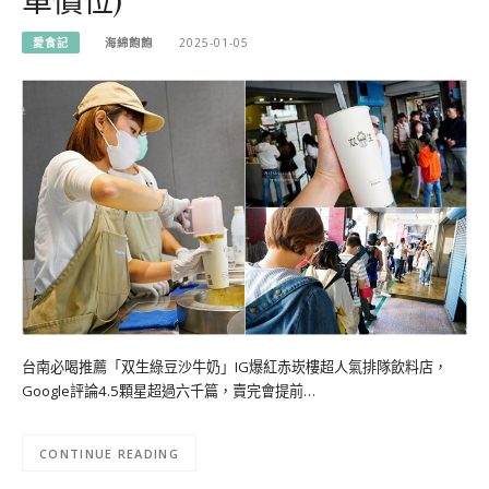
愛食記
海綿飽飽
2025-01-05
台南必喝推薦「双生綠豆沙牛奶」IG爆紅赤崁樓超人氣排隊飲料店，
Google評論4.5顆星超過六千篇，賣完會提前…
CONTINUE READING