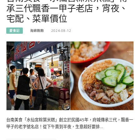
承三代飄香一甲子老店，宵夜、
宅配、菜單價位
愛食記
海綿飽飽
2024-08-12
台南美食「水仙宮粽葉米糕」創立於民國45年，府城傳承三代，飄香一
甲子的老字號名店！從下午賣到半夜，生意超好要排…