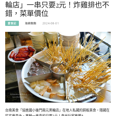
輪店」一串只要2元！炸雞排也不
錯，菜單價位
愛食記
海綿飽飽
2024-08-01
台南美食「協進國小後門兩元黑輪店」在地人私藏的銅板美食，隱藏在
民宅巷弄內，黑輪一串真的只要2元！食尚玩家推薦&…