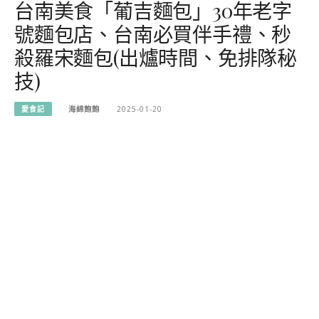
台南美食「葡吉麵包」30年老字
號麵包店、台南必買伴手禮、秒
殺羅宋麵包(出爐時間、免排隊秘
技)
愛食記
海綿飽飽
2025-01-20