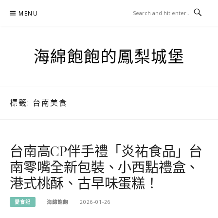
Skip
MENU
to
content
海綿飽飽的鳳梨城堡
標籤:
台南美食
台南高CP伴手禮「炎祐食品」台
南零嘴全新包裝、小西點禮盒、
港式桃酥、古早味蛋糕！
愛食記
海綿飽飽
2026-01-26