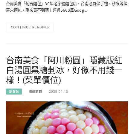
台南美食「葡吉麵包」30年老字號麵包店、台南必買伴手禮、秒殺等級
羅宋麵包，晚來買不到啊！超過5600篇Goog…
CONTINUE READING
台南美食「阿川粉圓」隱藏版紅
白湯圓黑糖剉冰，好像不用錢一
樣！(菜單價位)
愛食記
海綿飽飽
2025-01-13