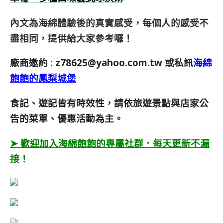
內文為海綿體驗後的真實感受，每個人的感受不
盡相同，提供給大家參考囉！
廠商邀約 :
z78625@yahoo.com.tw
或私訊
海綿
飽飽的鳳梨城堡
食記、遊記皆有時效性，請依旅遊景點與店家公
告的菜單、優惠活動為主。
➤ 歡迎加入海綿飽飽的專屬社群．每天更新不漏
接！