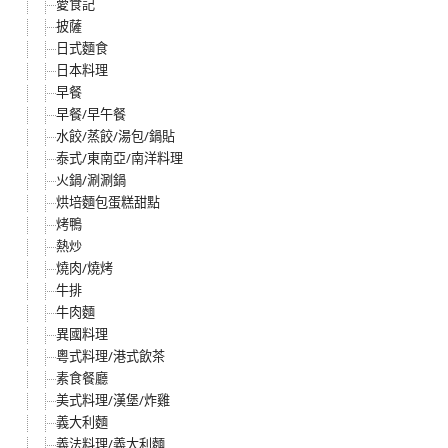
愛食記
披薩
日式麵食
日本料理
早餐
早餐/早午餐
水餃/蒸餃/湯包/鍋貼
泰式/東南亞/南洋料理
火鍋/涮涮鍋
烘培麵包蛋糕甜點
烤鴨
熱炒
燒肉/燒烤
牛排
牛肉麵
異國料理
粵式料理/港式飲茶
素食餐廳
美式料理/漢堡/炸雞
義大利麵
義法料理/義大利麵