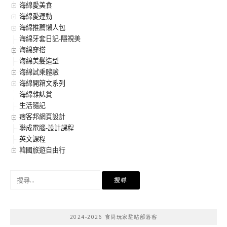
海綿愛美食
海綿愛運動
海綿推薦懶人包
海綿牙套日記-隱視美
海綿穿搭
海綿美髮造型
海綿試乘體驗
海綿開箱文系列
海綿雜誌賞
生活隨記
痞客邦網頁設計
聯成電腦-設計課程
英文課程
韓國旅遊自由行
搜
尋
關
鍵
2024-2026 食尚玩家駐站部落客
字: