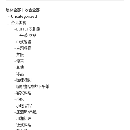
展開全部
|
收合全部
Uncategorized
台北美食
BUFFET吃到飽
下午茶-甜點
中式餐館
主題餐廳
丼飯
便當
其他
冰品
咖哩/豬排
咖啡廳/甜點/下午茶
客家料理
小吃
小吃-甜品
居酒屋/串燒
川湘料理
德式料理