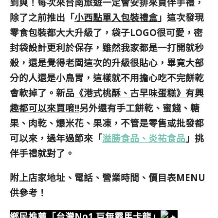
到爽！每次來台南旅遊一定會安排來買伴手禮，
除了之前推出「
小西點單入包裝禮盒
」這次發現
零食包裝都大大升級了，袋子LOGO很可愛，密
封袋設計更利於保存，雖然我家都是一打開就秒
殺，還是覺得老闆這次的升級很貼心，畢竟大部
分的人還是小鳥胃，這樣就不用擔心吃不完餅乾
會軟掉了。新品
《港式桃酥、古早味蛋糕》有興
趣都可以來買唷!!
另外還有手工餅乾、蜜餞、糖
果、肉乾、爆米花、果凍，不管是零售或批發都
可以來，過年過節來「
溢勝食品、炎祐食品
」挑
伴手禮就對了。
附上店家地址、電話、營業時間、價目表MENU
供參考！
鄉民推薦「台灣No1 巨無霸馬卡龍」