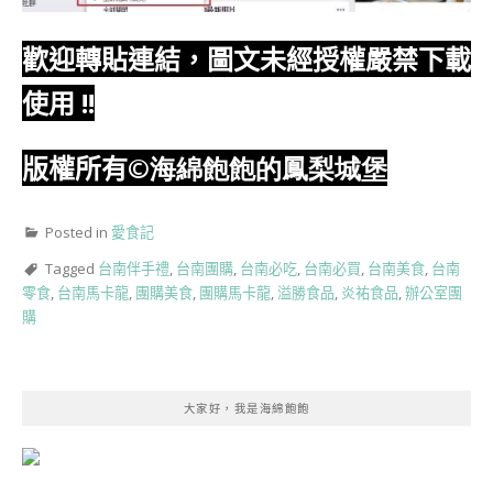
歡迎轉貼連結，圖文未經授權嚴禁下載
使用
!!
版權所有
©海綿飽飽的鳳梨城堡
Posted in
愛食記
Tagged
台南伴手禮
,
台南團購
,
台南必吃
,
台南必買
,
台南美食
,
台南
零食
,
台南馬卡龍
,
團購美食
,
團購馬卡龍
,
溢勝食品
,
炎祐食品
,
辦公室團
購
大家好，我是海綿飽飽