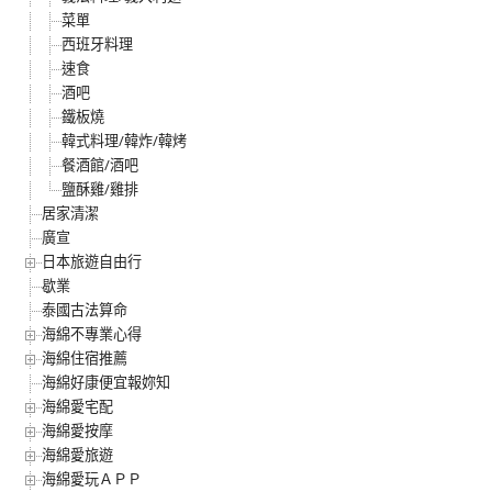
菜單
西班牙料理
速食
酒吧
鐵板燒
韓式料理/韓炸/韓烤
餐酒館/酒吧
鹽酥雞/雞排
居家清潔
廣宣
日本旅遊自由行
歇業
泰國古法算命
海綿不專業心得
海綿住宿推薦
海綿好康便宜報妳知
海綿愛宅配
海綿愛按摩
海綿愛旅遊
海綿愛玩ＡＰＰ