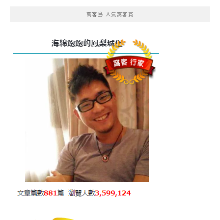
窩客島 人氣窩客賞