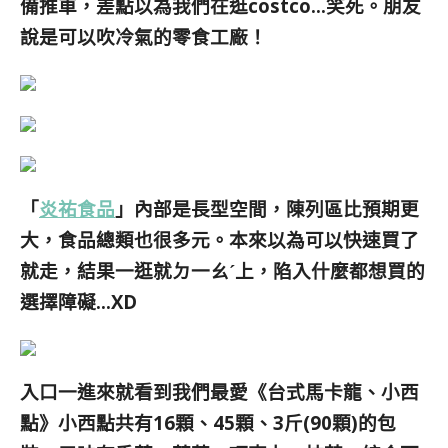
備推車，差點以為我們在逛costco…笑死。朋友
說是可以吹冷氣的零食工廠！
「
炎祐食品
」內部是長型空間，陳列區比預期更
大，食品總類也很多元。本來以為可以快速買了
就走，結果一逛就ㄉ一ㄠˊ上，陷入什麼都想買的
選擇障礙…XD
入口一進來就看到我們最愛《台式馬卡龍、小西
點》小西點共有16顆、45顆、3斤(90顆)的包