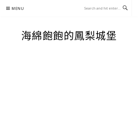
Skip
MENU
to
content
海綿飽飽的鳳梨城堡