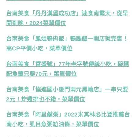
台南美食「丹丹漢堡成功店」速食南霸天，從早
開到晚，2024菜單價位
台南美食「鳳姐鴨肉飯」鴨腿飯一開店就完售！
高CP平價小吃，菜單價位
台南美食「富盛號」77年老字號傳統小吃，碗粿
配魚羹只要70元，菜單價位
台南美食「協進國小後門兩元黑輪店」一串只要
2元！炸雞排也不錯，菜單價位
台南美食「阿星鹹粥」2022米其林必比登推薦台
南小吃，虱目魚粥尬油條，菜單價位