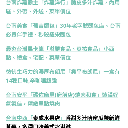
台南炸雞霸主「炸雞洋行」脆皮多汁炸雞，內用
區、外帶、外送、菜單價位
台南美食「葡吉麵包」30年老字號麵包店、台南
必買伴手禮、秒殺羅宋麵包
最夯台灣馬卡龍「溢勝食品、炎祐食品」小西
點、禮盒、宅配、菜單價位
彷彿生巧力的濃厚布朗尼「堯平布朗尼」一盒有
14種口味,辛咖哩超強
台南安平「碳佐麻里(府前店)燒肉和食」裝潢好
氣氛佳，精緻單點燒肉
台南中西
「
泰成水果店
」
香甜多汁哈密瓜裝新鮮
草莓，多種口味義式冰淇淋