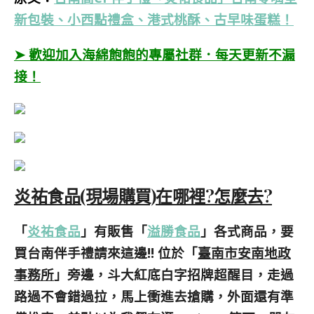
新包裝、小西點禮盒、港式桃酥、古早味蛋糕！
➤ 歡迎加入海綿飽飽的專屬社群．每天更新不漏
接！
炎祐食品(現場購買)在哪裡?怎麼去?
「
炎祐食品
」有販售「
溢勝食品
」各式商品，要
買台南伴手禮請來這邊!! 位於「
臺南市安南地政
事務所
」旁邊，斗大紅底白字招牌超醒目，走過
路過不會錯過拉，馬上衝進去搶購，外面還有準