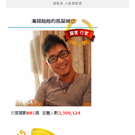
窩客島 人氣窩客賞