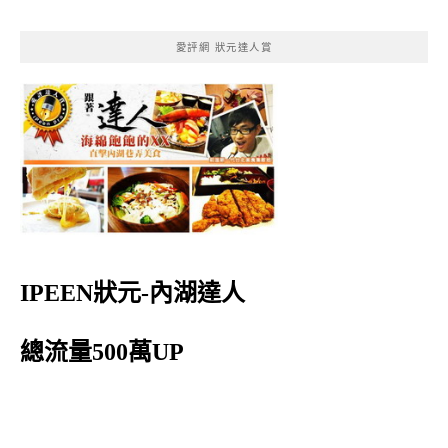
愛評網 狀元達人賞
IPEEN狀元-內湖達人
總流量500萬UP