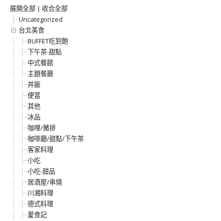
展開全部
|
收合全部
Uncategorized
台北美食
BUFFET吃到飽
下午茶-甜點
中式餐館
主題餐廳
丼飯
便當
其他
冰品
咖哩/豬排
咖啡廳/甜點/下午茶
客家料理
小吃
小吃-甜品
居酒屋/串燒
川湘料理
德式料理
愛食記