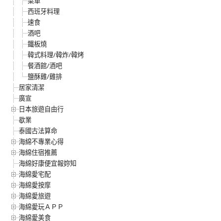
菜單
西班牙料理
速食
酒吧
鐵板燒
韓式料理/韓炸/韓烤
餐酒館/酒吧
鹽酥雞/雞排
居家清潔
廣宣
日本旅遊自由行
歇業
泰國古法算命
海綿不專業心得
海綿住宿推薦
海綿好康便宜報妳知
海綿愛宅配
海綿愛按摩
海綿愛旅遊
海綿愛玩ＡＰＰ
海綿愛美食