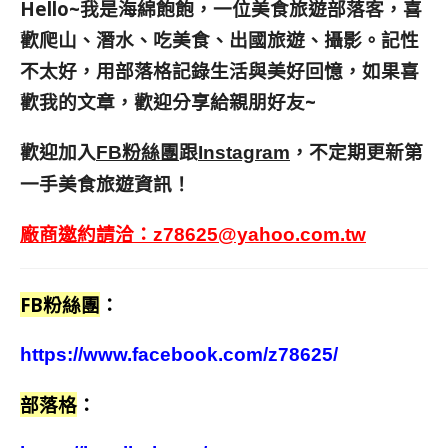
Hello~我是海綿飽飽，一位美食旅遊部落客，
喜
歡爬山、潛水、吃美食、出國旅遊、攝影。
記性
不太好，用部落格記錄生活與美好回憶，
如果喜
歡我的文章，歡迎分享給親朋好友
~
歡迎加入
跟
，不定期更新第
FB粉絲團
Instagram
一手美食旅遊資訊！
廠商邀約請洽：
z78625@yahoo.com.tw
FB粉絲團
：
https://www.facebook.com/z78625/
部落格
：