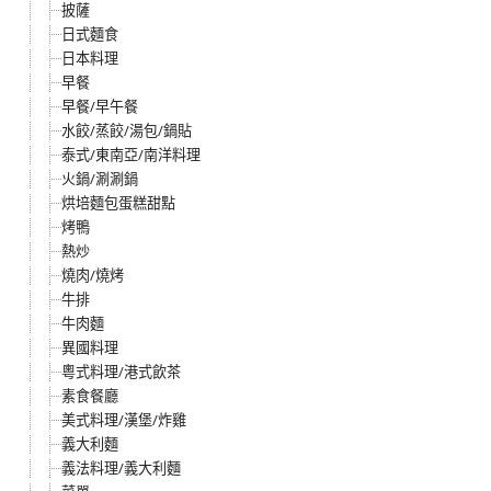
披薩
日式麵食
日本料理
早餐
早餐/早午餐
水餃/蒸餃/湯包/鍋貼
泰式/東南亞/南洋料理
火鍋/涮涮鍋
烘培麵包蛋糕甜點
烤鴨
熱炒
燒肉/燒烤
牛排
牛肉麵
異國料理
粵式料理/港式飲茶
素食餐廳
美式料理/漢堡/炸雞
義大利麵
義法料理/義大利麵