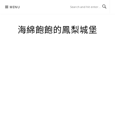
Skip
MENU
to
content
海綿飽飽的鳳梨城堡