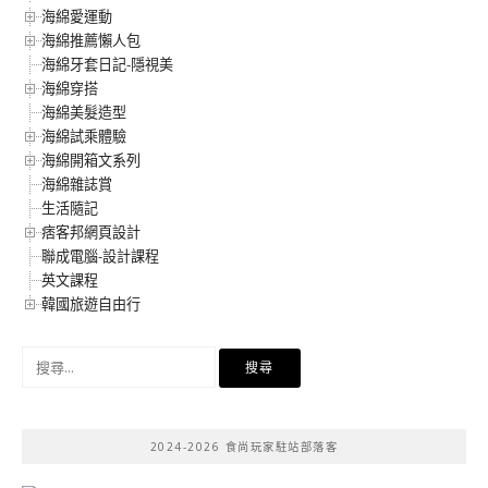
海綿愛運動
海綿推薦懶人包
海綿牙套日記-隱視美
海綿穿搭
海綿美髮造型
海綿試乘體驗
海綿開箱文系列
海綿雜誌賞
生活隨記
痞客邦網頁設計
聯成電腦-設計課程
英文課程
韓國旅遊自由行
搜
尋
關
鍵
2024-2026 食尚玩家駐站部落客
字: