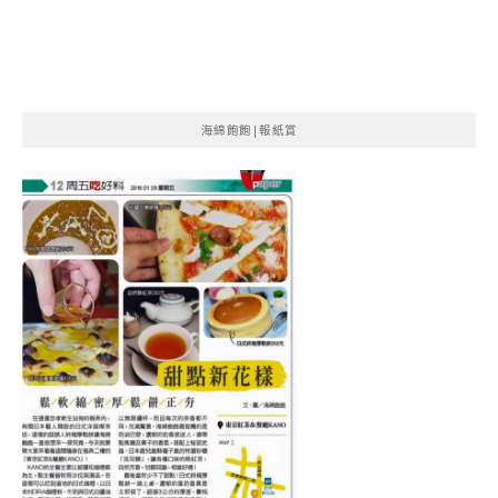
海綿飽飽|報紙賞