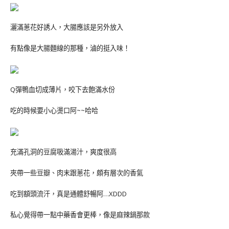
灑滿蔥花好誘人，大腸應該是另外放入
有點像是大腸麵線的那種，滷的挺入味！
Q彈鴨血切成薄片，咬下去飽滿水份
吃的時候要小心燙口阿~~哈哈
充滿孔洞的豆腐吸滿湯汁，爽度很高
夾帶一些豆瓣、肉末跟蔥花，頗有層次的香氣
吃到額頭流汗，真是通體舒暢阿…XDDD
私心覺得帶一點中藥香會更棒，像是麻辣鍋那款