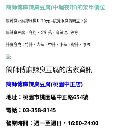
簡師傅麻辣臭豆腐(中壢夜市)的菜單價位
麻辣臭豆腐總匯煲$170元…感覺跟臭寶鍋差不多
麻辣臭豆腐、冬粉、金針菇、麻辣湯…等等
辣度分成：特辣、大辣、中辣、小辣、微辣、原味
簡師傅麻辣臭豆腐的店家資訊
簡師傅麻辣臭豆腐(桃園中正店)
地址：桃園市桃園區中正路654號
電話：03-358-8145
營業時間：
週一至週日，16:00-24:00