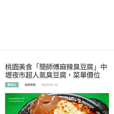
桃園美食「簡師傅麻辣臭豆腐」中
壢夜市超人氣臭豆腐，菜單價位
愛食記
海綿飽飽
2023-05-15