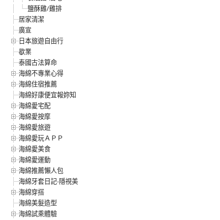
鹽酥雞/雞排
居家清潔
廣宣
日本旅遊自由行
歇業
泰國古法算命
海綿不專業心得
海綿住宿推薦
海綿好康便宜報妳知
海綿愛宅配
海綿愛按摩
海綿愛旅遊
海綿愛玩ＡＰＰ
海綿愛美食
海綿愛運動
海綿推薦懶人包
海綿牙套日記-隱視美
海綿穿搭
海綿美髮造型
海綿試乘體驗