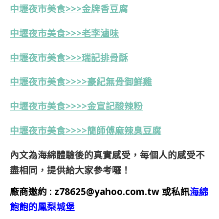
中壢夜市美食>>>金牌香豆腐
中壢夜市美食>>>老李滷味
中壢夜市美食>>>瑞記排骨酥
中壢夜市
美食>>>>豪紀無骨御鮮雞
中壢夜市美食>>>>金宣記酸辣粉
中壢夜市
美食>>>>簡師傅麻辣臭豆腐
內文為海綿體驗後的真實感受，每個人的感受不
盡相同，提供給大家參考囉！
廠商邀約 :
z78625@yahoo.com.tw
或私訊
海綿
飽飽的鳳梨城堡