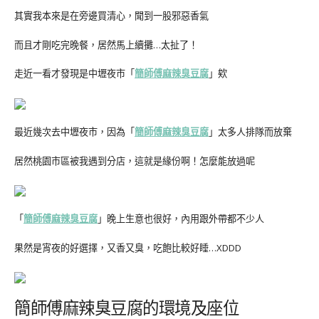
其實我本來是在旁邊買清心，聞到一股邪惡香氣
而且才剛吃完晚餐，居然馬上續攤…太扯了！
走近一看才發現是中壢夜市「
簡師傅麻辣臭豆腐
」欸
最近幾次去中壢夜市，因為「
簡師傅麻辣臭豆腐
」太多人排隊而放棄
居然桃園市區被我遇到分店，這就是緣份啊！怎麼能放過呢
「
簡師傅麻辣臭豆腐
」晚上生意也很好，內用跟外帶都不少人
果然是宵夜的好選擇，又香又臭，吃飽比較好睡…XDDD
簡師傅麻辣臭豆腐的環境及座位