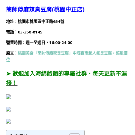
簡師傅麻辣臭豆腐(桃園中正店)
地址：桃園市桃園區中正路654號
電話：03-358-8145
營業時間：
週一至週日，
16:00-24:00
原文：
桃園美食「簡師傅麻辣臭豆腐」中壢夜市超人氣臭豆腐，菜單價
位
➤ 歡迎加入海綿飽飽的專屬社群．每天更新不漏
接！