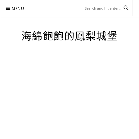
Skip
MENU
to
content
海綿飽飽的鳳梨城堡