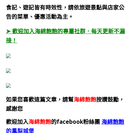
食記、遊記皆有時效性，請依旅遊景點與店家公
告的菜單、優惠活動為主。
➤ 歡迎加入海綿飽飽的專屬社群．每天更新不漏
接！
如果您喜歡這篇文章，請幫
海綿飽飽
按讚鼓勵，
感謝您
歡迎加入
海綿飽飽
的facebook粉絲團
海綿飽飽
的鳳梨城堡