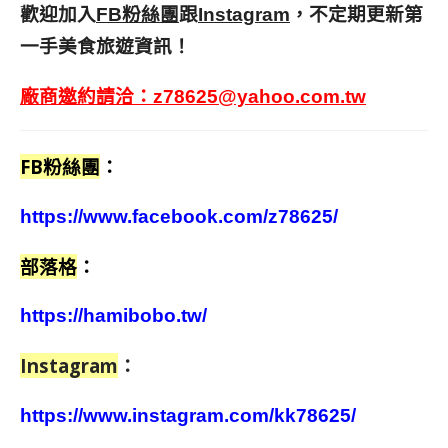
歡迎加入
跟
，不定期更新第
FB粉絲團
Instagram
一手美食旅遊資訊！
廠商邀約請洽：
z78625@yahoo.com.tw
FB粉絲團
：
https://www.facebook.com/z78625/
部落格
：
https://hamibobo.tw/
Instagram
：
https://www.instagram.com/kk78625/