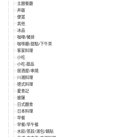
主題餐廳
丼飯
便當
其他
冰品
咖哩/豬排
咖啡廳/甜點/下午茶
客家料理
小吃
小吃-甜品
居酒屋/串燒
川湘料理
德式料理
愛食記
披薩
日式麵食
日本料理
早餐
早餐/早午餐
水餃/蒸餃/湯包/鍋貼