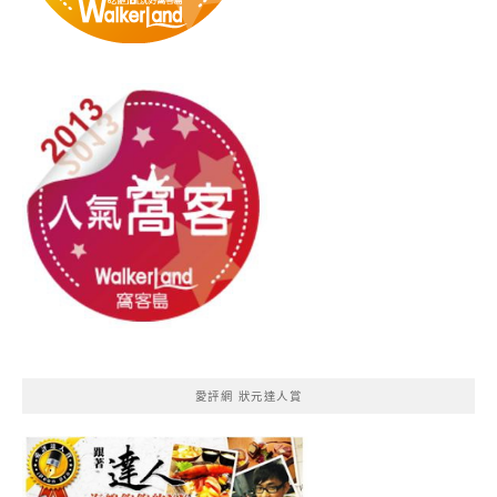
愛評網 狀元達人賞