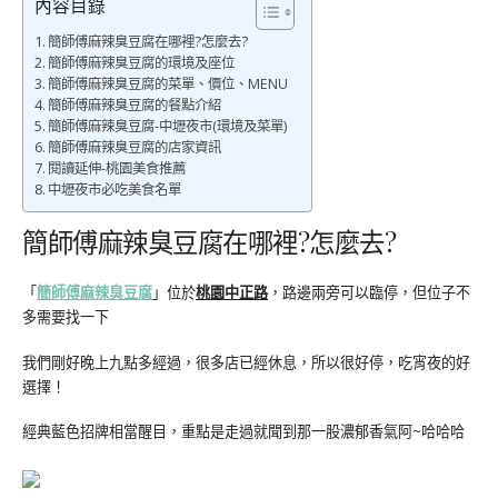
內容目錄
簡師傅麻辣臭豆腐在哪裡?怎麼去?
簡師傅麻辣臭豆腐的環境及座位
簡師傅麻辣臭豆腐的菜單、價位、MENU
簡師傅麻辣臭豆腐的餐點介紹
簡師傅麻辣臭豆腐-中壢夜市(環境及菜單)
簡師傅麻辣臭豆腐的店家資訊
閱讀延伸-桃園美食推薦
中壢夜市必吃美食名單
簡師傅麻辣臭豆腐在哪裡?怎麼去?
「
簡師傅麻辣臭豆腐
」位於
桃園中正路
，路邊兩旁可以臨停，但位子不
多需要找一下
我們剛好晚上九點多經過，很多店已經休息，所以很好停，吃宵夜的好
選擇！
經典藍色招牌相當醒目，重點是走過就聞到那一股濃郁香氣阿~哈哈哈