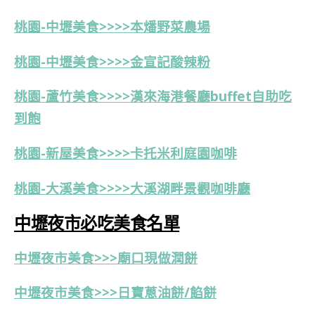
桃園-中壢美食>>>>本燔野菜農場
桃園-中壢美食>>>>金宣記酸辣粉
桃園-蘆竹美食>>>>漢來海港餐廳buffet自助吃
到飽
桃園-新屋美食>>>>卡托米利庭園咖啡
桃園-大溪美食>>>>大溪湖畔景觀咖啡廳
中壢夜市必吃美食名單
中壢夜市美食>>>
廟口現做潤餅
中壢夜市美食>>>日寶蔥油餅/餡餅