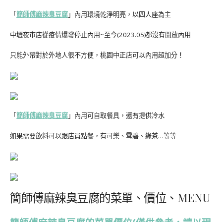
「
簡師傅麻辣臭豆腐
」內用環境乾淨明亮，以四人座為主
中壢夜市店從疫情爆發停止內用~至今(2023.05)都沒有開放內用
只能外帶對於外地人很不方便，桃園中正店可以內用超加分！
「
簡師傅麻辣臭豆腐
」內用可自取餐具，還有提供冷水
如果需要飲料可以跟店員點餐，有可樂、雪碧、綠茶…等等
簡師傅麻辣臭豆腐的菜單、價位、MENU