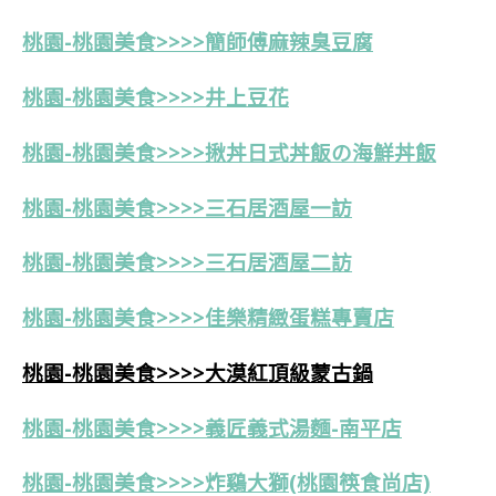
桃園-桃園美食>>>>簡師傅麻辣臭豆腐
桃園-桃園美食>>>>井上豆花
桃園-桃園美食>>>>揪丼日式丼飯の海鮮丼飯
桃園-桃園美食>>>>三石居酒屋一訪
桃園-桃園美食>>>>三石居酒屋二訪
桃園-桃園美食>>>>佳樂精緻蛋糕專賣店
桃園-桃園美食>>>>大漠紅頂級蒙古鍋
桃園-桃園美食>>>>義匠義式湯麵-南平店
桃園-桃園美食>>>>炸鷄大獅(桃園筷食尚店)