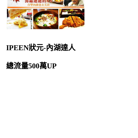
IPEEN狀元-內湖達人
總流量500萬UP