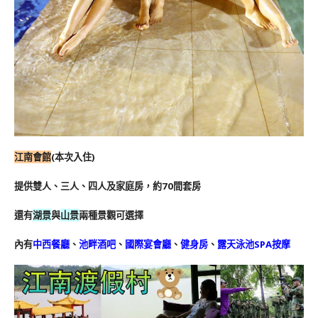
江南會館
(本次入住)
提供雙人、三人、四人及家庭房，約70間套房
還有
湖景
與
山景
兩種景觀可選擇
內有
中西餐廳
、
池畔酒吧
、
國際宴會廳
、
健身房
、
露天泳池SPA按摩