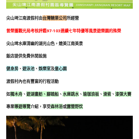
尖山埤江南渡假村由
台灣糖業公司
所經營
曾榮獲觀光局考核評鑑97-103連續七年特優等風景遊樂園的殊榮
尖山埤水庫清幽的湖光山色，媲美江南美景
飯店提供免費休閒設施
健身房
、
遊泳池
、
娛樂室
及
童心園
渡假村內也有豐富的行程活動
如
獨木舟
、
遊湖畫舫、腳踏船
、
水庫跳水
、
瑜珈浪板
、
滑索
、
漆彈大賽
專業
導遊導覽
介紹，享受
森林浴
或
露營野炊