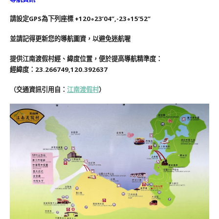
請設定GPS為下列座標 +120∘23’04”,-23∘15’52”
並請記得更新您的導航圖資，以避免迷航喔
提供江南渡假村經、緯度位置，便於提高導航精準度：
經緯度：23.266749,120.392637
（交通資訊引用自：
江南渡假村
）