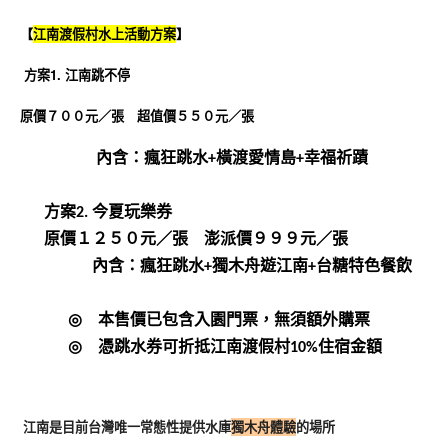
【
江南渡假村水上活動方案
】
方案
1.
江南跳不停
原價７００元／張 超值價５５０元／張
內含：瘋狂跳水
+
橫渡愛情島
+
幸福祈蹟
方案
2.
今夏玩樂券
原價１２５０元／張 澎派價９９９元／張
內含：瘋狂跳水
+
獨木舟遊江南
+
台糖特色餐飲
◎
本售價已包含入園門票，無須額外購票
◎
憑跳水券可折抵江南渡假村
10%
住宿金額
江南是目前台灣唯一常態性提供水庫
獨木舟體驗
的場所