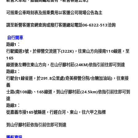
可搭乘公車時刻表及搭乘費用以客運公司現場公告為主
請至新營客運官網查詢或撥打客運總站電話06-6322-513洽詢
自行開車
路線1：
行駛國道3號，於柳營交流道下(322K)，往東山方向接南110線道，至
165
線道後左轉往東山方向，在山仔腳村莊(24KM)依指引前往即可到達
路線2：
行駛台1線省道，於291.8公里處(奇美柳營分院/台糖加油站)，往東接
義
士路(南108線)、165線道，到山仔腳村莊(24.5km)依指引前往即可到
達
路線3：
從嘉義市接165號縣道，行經白河、東山，往六甲之指標
到山仔腳村莊依指引前往即可到達
導航資訊