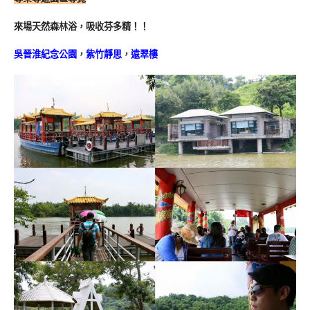
來場天然森林浴，吸收芬多精！！
吳晉淮紀念公園
，
紫竹靜思
，
遠翠樓