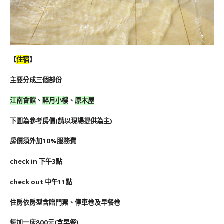
【
住宿
】
主要分成三個部份
江南會館
、
醉月小樓
、
原木屋
下圖為參考房價(請以現場提供為主)
房價須外加10%服務費
check in 下午3點
check out 中午11點
住房依房型含贈門票、停車卷及早餐卷
每加一床800元(含早餐)