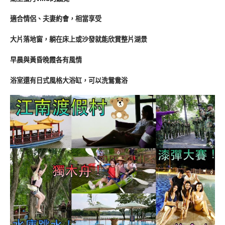
適合情侶、夫妻約會，相當享受
大片落地窗，躺在床上或沙發就能欣賞整片湖景
早晨與黃昏晚霞各有風情
浴室還有日式風格大浴缸，可以洗鴛鴦浴