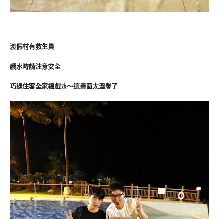
渡假村有救生員
戲水時請注意安全
巧遇住客全家福戲水～這畫面太溫馨了