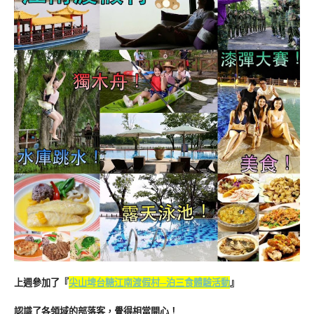
上週參加了『
尖山埤台糖江南渡假村─泊三食體驗活動
』
認識了各領域的部落客，覺得相當開心！