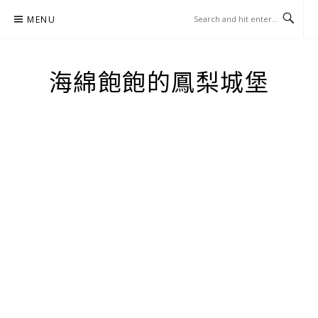
Skip
MENU
to
content
海綿飽飽的鳳梨城堡