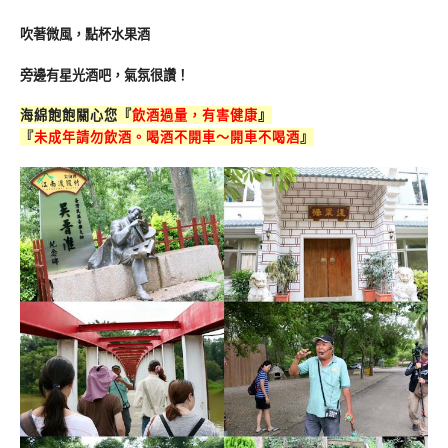
吹著微風，點杯水果酒
旁邊有星光酒吧，氣氛很讚！
海綿飽飽關心您『
飲酒過量，有害健康
』
『
未成年請勿飲酒。喝酒不開車～開車不喝酒
』