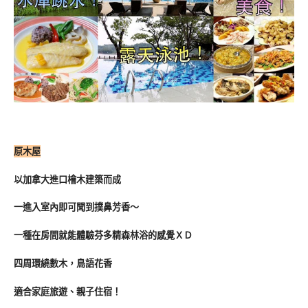
原木屋
以加拿大進口檜木建築而成
一進入室內即可聞到撲鼻芳香～
一種在房間就能體驗芬多精森林浴的感覺ＸＤ
四周環繞數木，鳥語花香
適合家庭旅遊、親子住宿！