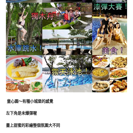
童心園～有種小城堡的感覺
左下角是未爆彈喔
畫上甜蜜的彩繪整個氛圍大不同