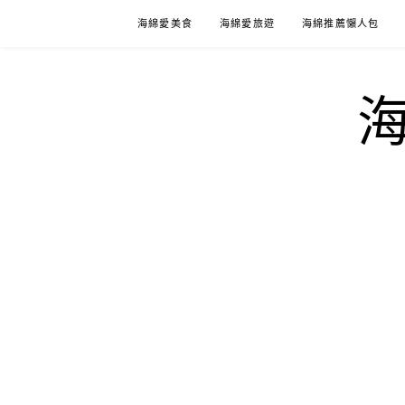
Skip
海綿愛美食
海綿愛旅遊
海綿推薦懶人包
to
content