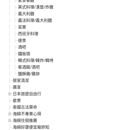
素食餐廳
美式料理/漢堡/炸雞
義大利麵
義法料理/義大利麵
菜單
西班牙料理
速食
酒吧
鐵板燒
韓式料理/韓炸/韓烤
餐酒館/酒吧
鹽酥雞/雞排
居家清潔
廣宣
日本旅遊自由行
歇業
泰國古法算命
海綿不專業心得
海綿住宿推薦
海綿好康便宜報妳知