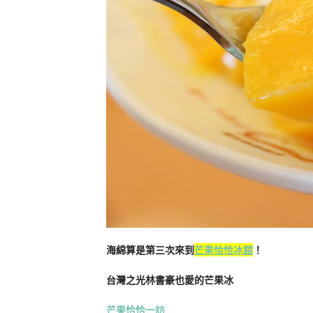
海綿算是第三次來到
芒果恰恰冰館
！
台灣之光林書豪也愛的芒果冰
芒果恰恰一訪