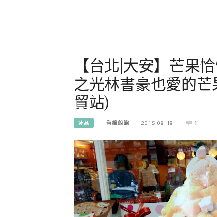
【台北|大安】芒果
之光林書豪也愛的芒果
貿站)
海綿飽飽
2015-08-18
1
冰品