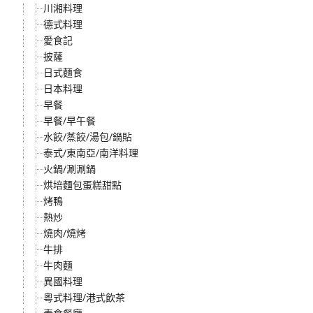
川湘料理
德式料理
愛食記
披薩
日式麵食
日本料理
早餐
早餐/早午餐
水餃/蒸餃/湯包/鍋貼
泰式/東南亞/南洋料理
火鍋/涮涮鍋
烘培麵包蛋糕甜點
烤鴨
熱炒
燒肉/燒烤
牛排
牛肉麵
異國料理
粵式料理/港式飲茶