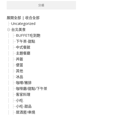
分類
展開全部
|
收合全部
Uncategorized
台北美食
BUFFET吃到飽
下午茶-甜點
中式餐館
主題餐廳
丼飯
便當
其他
冰品
咖哩/豬排
咖啡廳/甜點/下午茶
客家料理
小吃
小吃-甜品
居酒屋/串燒