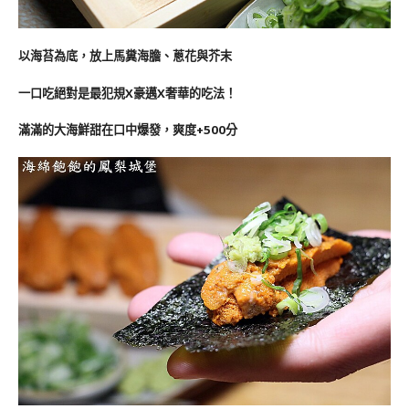
以海苔為底，放上馬糞海膽、蔥花與芥末
一口吃絕對是最犯規X豪邁X奢華的吃法！
滿滿的大海鮮甜在口中爆發，爽度+500分