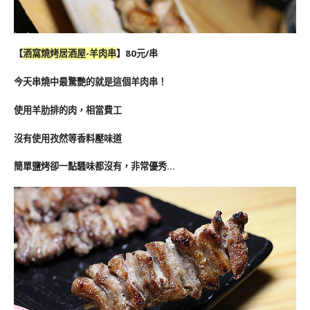
【
酒窩燒烤居酒屋-羊肉串
】80元/串
今天串燒中最驚艷的就是這個羊肉串！
使用羊肋排的肉，相當費工
沒有使用孜然等香料壓味道
簡單鹽烤卻一點騷味都沒有，非常優秀…