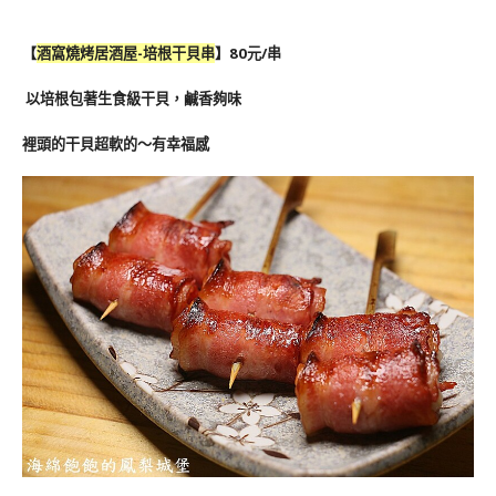
【
酒窩燒烤居酒屋-培根干貝串
】80元/串
以培根包著生食級干貝，鹹香夠味
裡頭的干貝超軟的～有幸福感