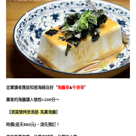
忠實讀者應該知道海綿自封〝
海膽哥
&
牛排哥
〞
厲害的海膽讓人愉悅+200分～
【
酒窩燒烤居酒屋-馬糞海膽
】
時價(這天880元)，須先預訂！