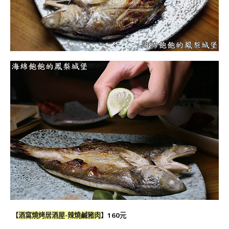
【
酒窩燒烤居酒屋-辣燒鹹豬肉
】160元