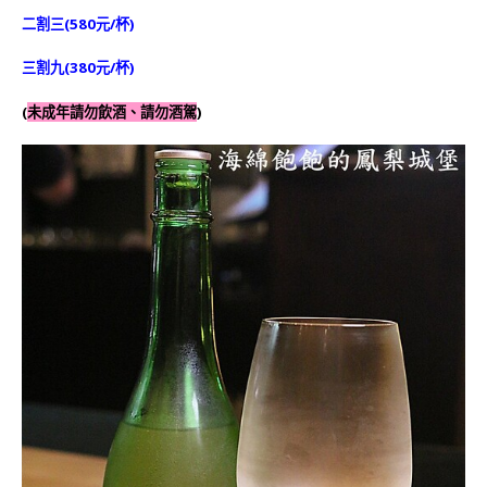
二割三(580元/杯)
三割九
(380元/
杯
)
(
未成年請勿飲酒、請勿酒駕
)