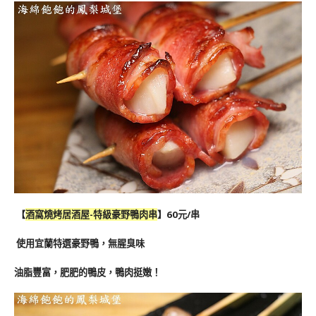
【
酒窩燒烤居酒屋-特級豪野鴨肉串
】60元/串
使用宜蘭特選豪野鴨，無腥臭味
油脂豐富，肥肥的鴨皮，鴨肉挺嫩！