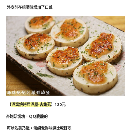
外皮則在咀嚼時增加了口感
【
酒窩燒烤居酒屋-杏鮑菇
】120元
杏鮑菇切塊，ＱＱ脆脆的
可以沾美乃滋，海綿覺得味道比較好吃