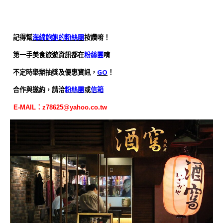
記得幫
海綿飽飽的粉絲團
按讚唷！
第一手美食旅遊資訊都在
粉絲團
唷
不定時舉辦抽獎及優惠資訊，
GO
！
合作與邀約，請洽
粉絲團
或
信箱
E-MAIL：
z78625@yahoo.co.tw