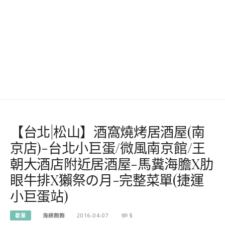
【台北|松山】酒窩燒烤居酒屋(南
京店)-台北小巨蛋/微風南京館/王
朝大酒店附近居酒屋-馬糞海膽X肋
眼牛排X獺祭の月-完整菜單(捷運
小巨蛋站)
歇業
海綿飽飽
2016-04-07
5