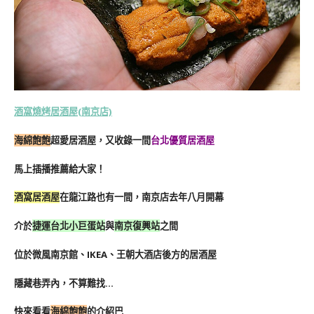
酒窩燒烤居酒屋(南京店)
海綿飽飽
超愛居酒屋，又收錄一間
台北優質居酒屋
馬上插播推薦給大家！
酒窩居酒屋
在龍江路也有一間，南京店去年八月開幕
介於
捷運台北小巨蛋站
與
南京復興站
之間
位於微風南京館、IKEA、王朝大酒店後方的居酒屋
隱藏巷弄內，不算難找…
快來看看
海綿飽飽
的介紹巴