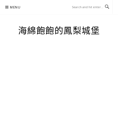
Skip
MENU
to
content
海綿飽飽的鳳梨城堡