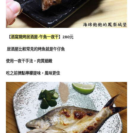
【
酒窩燒烤居酒屋-午魚一夜干
】280元
居酒屋比較常見的烤魚就是午仔魚
使用一夜干手法，肉質細緻
吃之前擠點檸檬提味，風味更佳