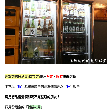
酒窩燒烤居酒屋(南京店)
推出
限定
、
限時
優惠活動
平常以〝
瓶
〞為單位銷售的高單價清酒以〝
杯
〞販售
滿足想品嘗清酒卻喝不完整瓶的朋友！
四月份限定的「
獺祭の月
」