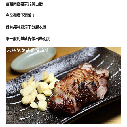
鹹豬肉搭著蒜片與白醋
完全襯職下酒菜！
辣味讓味道添了分層次感
跟一般的鹹豬肉做出鑑別度