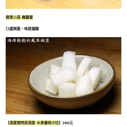
開胃小菜-醃蘿蔔
口感爽脆，味道偏酸
【
酒窩燒烤居酒屋-水果優格沙拉
】280元