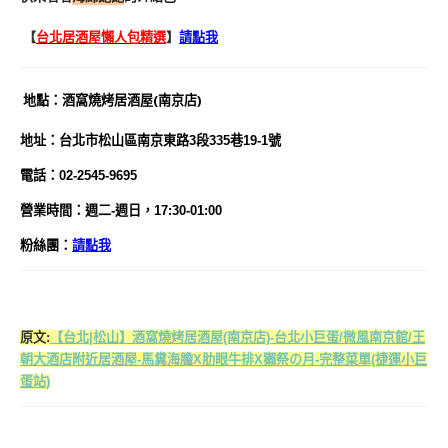
【
台北居酒屋懶人包精選
】
請點我
地
點
：
酒窩燒烤居酒屋(南京店)
地址：台北市松山區南京東路3段335巷19-1號
電話：02-2545-9695
營業時間：週二-週日，17:30-01:00
粉絲團：
請點我
原文:
【台北|松山】酒窩燒烤居酒屋(南京店)-台北小巨蛋/微風南京館/王
朝大酒店附近居酒屋-馬糞海膽X肋眼牛排X獺祭の月-完整菜單(捷運小巨
蛋站)